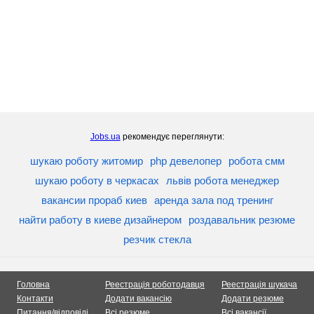
Jobs.ua
рекомендує переглянути:
шукаю роботу житомир
php девелопер
робота смм
шукаю роботу в черкасах
львів робота менеджер
вакансии прораб киев
аренда зала под тренинг
найти работу в киеве дизайнером
роздавальник резюме
резчик стекла
Головна
Реестрація роботодавця
Реестрація шукача
Контакти
Додати вакансію
Додати резюме
Питання/відповіді
Всі резюме
Всі вакансії