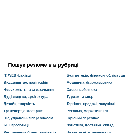
Пошук резюме в в рубриці
IT, WEB фахівці
Бухгалтерія, фінанси, облік/аудит
Видавництво, поліграфія
Медицина, фармацевтика
Нерухомість та страхування
Охорона, безпека
Будівництво, архітектура
Туризм та спорт
Дизайн, творчість
Торгівля, продажі, закупівлі
Транспорт, автосервіс
Реклама, маркетинг, PR
HR, управління персоналом
Офісний персонал
Інші пропозиції
Логістика, доставка, склад
Ресторанний бізнес, кулінарія
Наука, освіта, переклади