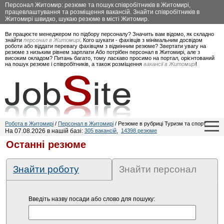
Персонал Житомир: резюме та пошук співробітників в Житомирі,
працевлаштування та розміщення вакансій. Знайти співробітників в
Житомирі швидко, шукаю резюме в місті Житомир.
Ви працюєте менеджером по підбору персоналу? Значить вам відомо, як складно
знайти
персонал в Житомирі
. Кого шукати - фахівців з мінімальним досвідом
роботи або віддати перевагу фахівцям з відмінним резюме? Звертати увагу на
резюме з низьким рівнем зарплати Або потрібен персонал в Житомирі, але з
високим окладом? Питань багато, тому ласкаво просимо на портал, орієнтований
на пошук резюме і співробітників, а також розміщення
вакансії в Житомирі
!
Робота в Житомирі
/
Персонал в Житомирі
/ Резюме в рубриці Туризм та спорт
На 07.08.2026 в нашій базі:
305 вакансій
,
14398 резюме
Останні резюме
Знайти роботу
Знайти персонал
Введіть назву посади або слово для пошуку: