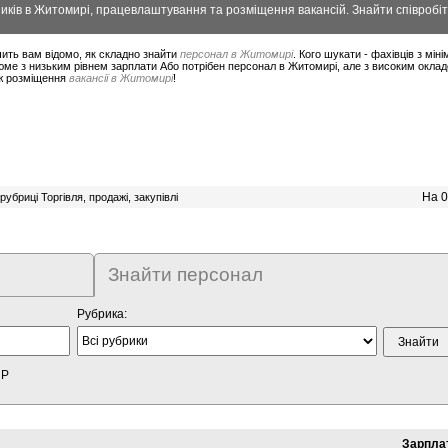
ків в Житомирі, працевлаштування та розміщення вакансій. Знайти співробіт
ить вам відомо, як складно знайти
персонал в Житомирі
. Кого шукати - фахівців з мі
юме з низьким рівнем зарплати Або потрібен персонал в Житомирі, але з високим окла
ож розміщення
вакансії в Житомирі
!
На 0
рубриці Торгівля, продажі, закупівлі
Знайти персонал
Рубрика:
HP
Зарпла