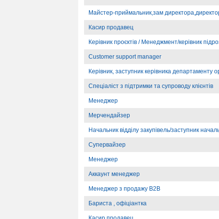
Майстер-приймальник,зам директора,директо
Касир продавец
Керівник проєктів / Менеджмент/керівник підроз
Customer support manager
Керівник, заступник керівника департаменту о
Спеціаліст з підтримки та супроводу клієнтів
Менеджер
Мерчендайзер
Начальник відділу закупівель/заступник начал
Супервайзер
Менеджер
Аккаунт менеджер
Менеджер з продажу В2В
Бариста , офіціантка
Касир продавец