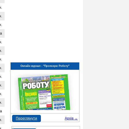
н.
н.
н.
на
н.
н.
н.
Онлайн журнал - "Пропоную Роботу"
н.
н.
н.
н.
н.
на
Переглянути
Архів →
н.
н.