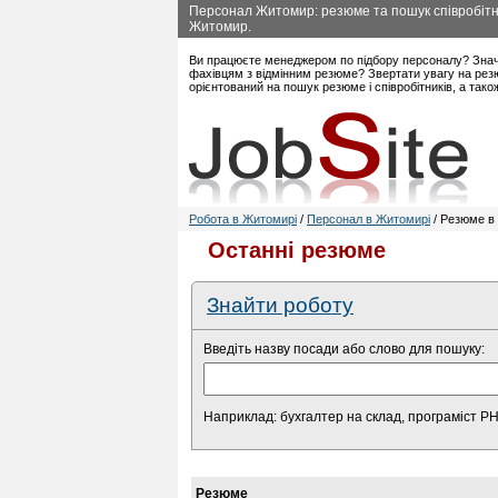
Персонал Житомир: резюме та пошук співробітни
Житомир.
Ви працюєте менеджером по підбору персоналу? Знач
фахівцям з відмінним резюме? Звертати увагу на рез
орієнтований на пошук резюме і співробітників, а так
Робота в Житомирі
/
Персонал в Житомирі
/ Резюме в 
Останні резюме
Знайти роботу
Введіть назву посади або слово для пошуку:
Наприклад: бухгалтер на склад, програміст P
Резюме