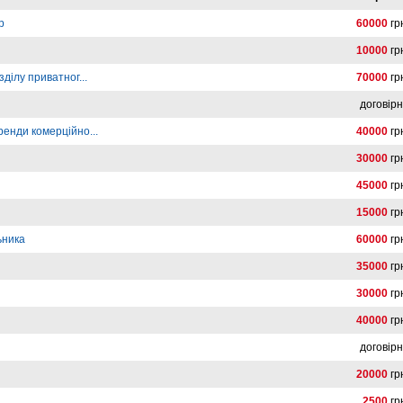
р
60000
гр
10000
гр
ділу приватног...
70000
гр
договір
ренди комерційно...
40000
гр
30000
гр
45000
гр
15000
гр
ьника
60000
гр
35000
гр
30000
гр
40000
гр
договір
20000
гр
2500
гр