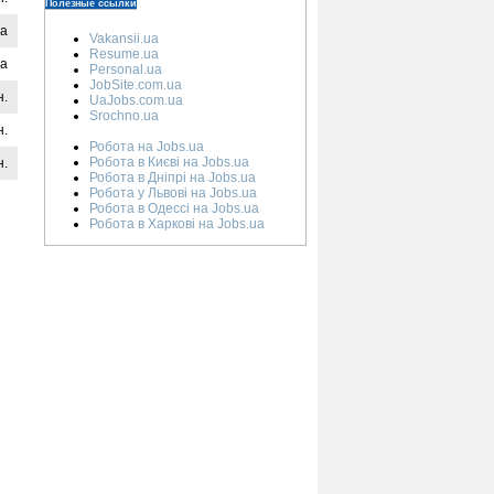
Полезные ссылки
на
Vakansii.ua
Resume.ua
на
Personal.ua
JobSite.com.ua
н.
UaJobs.com.ua
Srochno.ua
н.
Робота на Jobs.ua
Робота в Києві на Jobs.ua
н.
Робота в Дніпрі на Jobs.ua
Робота у Львові на Jobs.ua
Робота в Одессі на Jobs.ua
Робота в Харкові на Jobs.ua