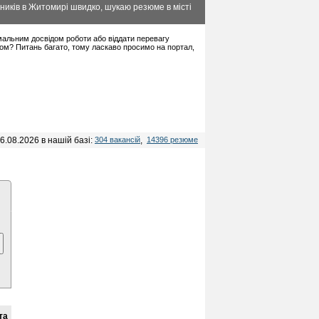
ників в Житомирі швидко, шукаю резюме в місті
німальним досвідом роботи або віддати перевагу
дом? Питань багато, тому ласкаво просимо на портал,
6.08.2026 в нашій базі:
304 вакансій
,
14396 резюме
та