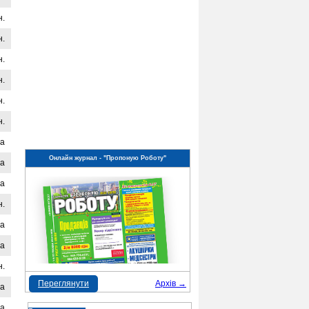
н.
н.
н.
н.
н.
н.
на
Онлайн журнал - "Пропоную Роботу"
на
на
н.
на
на
н.
Переглянути
Архів →
на
на