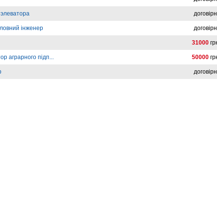
 элеватора
договір
оловний інженер
договір
31000
гр
р аграрного підп...
50000
гр
р
договір