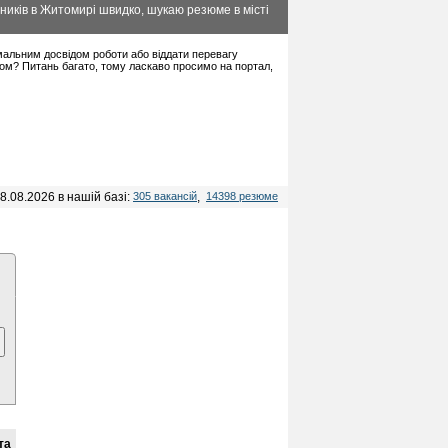
ників в Житомирі швидко, шукаю резюме в місті
німальним досвідом роботи або віддати перевагу
дом? Питань багато, тому ласкаво просимо на портал,
8.08.2026 в нашій базі:
305 вакансій
,
14398 резюме
та