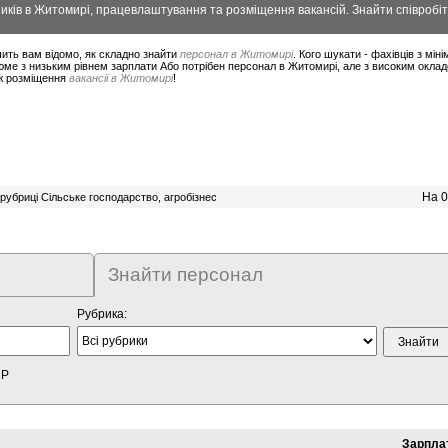
ків в Житомирі, працевлаштування та розміщення вакансій. Знайти співробіт
ить вам відомо, як складно знайти
персонал в Житомирі
. Кого шукати - фахівців з мі
юме з низьким рівнем зарплати Або потрібен персонал в Житомирі, але з високим окла
ож розміщення
вакансії в Житомирі
!
На 0
рубриці Сільське господарство, агробізнес
Знайти персонал
Рубрика:
HP
Зарпла