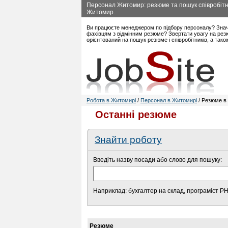
Персонал Житомир: резюме та пошук співробітни
Житомир.
Ви працюєте менеджером по підбору персоналу? Знач
фахівцям з відмінним резюме? Звертати увагу на рез
орієнтований на пошук резюме і співробітників, а так
Робота в Житомирі
/
Персонал в Житомирі
/ Резюме в 
Останні резюме
Знайти роботу
Введіть назву посади або слово для пошуку:
Наприклад: бухгалтер на склад, програміст P
Резюме