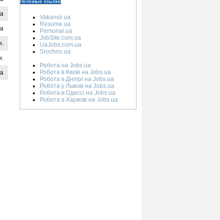
Полезные ссылки
на
Vakansii.ua
Resume.ua
на
Personal.ua
JobSite.com.ua
н.
UaJobs.com.ua
Srochno.ua
н.
Робота на Jobs.ua
Робота в Києві на Jobs.ua
на
Робота в Дніпрі на Jobs.ua
Робота у Львові на Jobs.ua
Робота в Одессі на Jobs.ua
Робота в Харкові на Jobs.ua