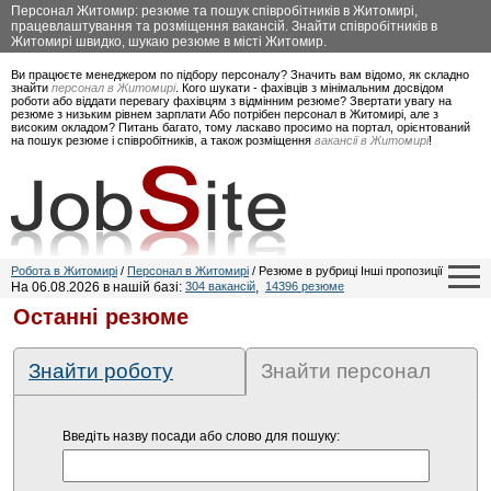
Персонал Житомир: резюме та пошук співробітників в Житомирі,
працевлаштування та розміщення вакансій. Знайти співробітників в
Житомирі швидко, шукаю резюме в місті Житомир.
Ви працюєте менеджером по підбору персоналу? Значить вам відомо, як складно
знайти
персонал в Житомирі
. Кого шукати - фахівців з мінімальним досвідом
роботи або віддати перевагу фахівцям з відмінним резюме? Звертати увагу на
резюме з низьким рівнем зарплати Або потрібен персонал в Житомирі, але з
високим окладом? Питань багато, тому ласкаво просимо на портал, орієнтований
на пошук резюме і співробітників, а також розміщення
вакансії в Житомирі
!
Робота в Житомирі
/
Персонал в Житомирі
/ Резюме в рубриці Інші пропозиції
На 06.08.2026 в нашій базі:
304 вакансій
,
14396 резюме
Останні резюме
Знайти роботу
Знайти персонал
Введіть назву посади або слово для пошуку: