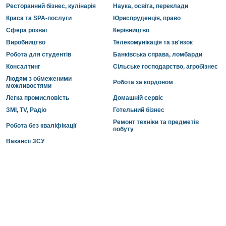
Ресторанний бізнес, кулінарія
Наука, освіта, переклади
Краса та SPA-послуги
Юриспруденція, право
Сфера розваг
Керівництво
Виробництво
Телекомунікація та зв'язок
Робота для студентів
Банківська справа, ломбарди
Консалтинг
Сільське господарство, агробізнес
Людям з обмеженими
Робота за кордоном
можливостями
Легка промисловість
Домашній сервіс
ЗМІ, TV, Радіо
Готельний бізнес
Ремонт техніки та предметів
Робота без кваліфікації
побуту
Вакансії ЗСУ