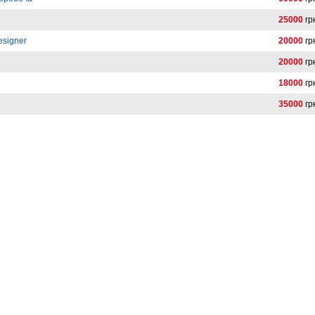
25000
гр
esigner
20000
гр
20000
гр
18000
гр
35000
гр