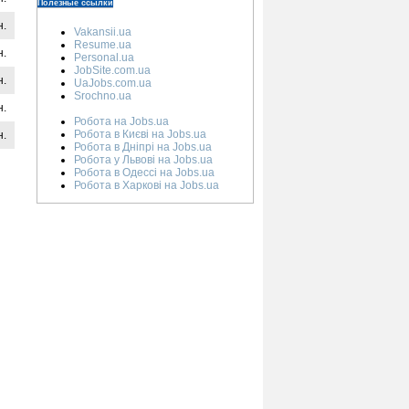
Полезные ссылки
н.
Vakansii.ua
Resume.ua
н.
Personal.ua
JobSite.com.ua
н.
UaJobs.com.ua
Srochno.ua
н.
Робота на Jobs.ua
Робота в Києві на Jobs.ua
н.
Робота в Дніпрі на Jobs.ua
Робота у Львові на Jobs.ua
Робота в Одессі на Jobs.ua
Робота в Харкові на Jobs.ua