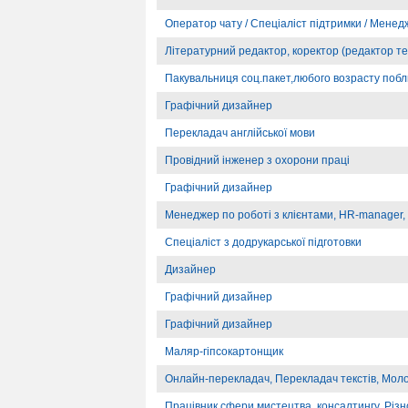
Оператор чату / Спеціаліст підтримки / Менедж
Літературний редактор, коректор (редактор те
Пакувальниця соц.пакет,любого возрасту побли
Графічний дизайнер
Перекладач англійської мови
Провідний інженер з охорони праці
Графічний дизайнер
Менеджер по роботі з клієнтами, HR-manager, П
Спеціаліст з додрукарської підготовки
Дизайнер
Графічний дизайнер
Графічний дизайнер
Маляр-гіпсокартонщик
Онлайн-перекладач, Перекладач текстів, Мол
Працівник сфери мистецтва, консалтингу, Різ