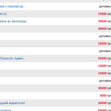
ер з обробки да...
договір
ксту)
15000
гр
жче до винограда...
30000
гр
40000
гр
договір
25000
гр
договір
сихолог, Адміні...
55000
гр
10000
гр
10000
гр
договір
30000
гр
4000
гр
одший маркетолог
20000
гр
норобоча
60000
гр