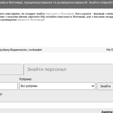
ків в Житомирі, працевлаштування та розміщення вакансій. Знайти співробіт
ить вам відомо, як складно знайти
персонал в Житомирі
. Кого шукати - фахівців з мі
юме з низьким рівнем зарплати Або потрібен персонал в Житомирі, але з високим окла
ож розміщення
вакансії в Житомирі
!
На 0
рубриці Видавництво, поліграфія
Знайти персонал
Рубрика:
HP
Зарпла