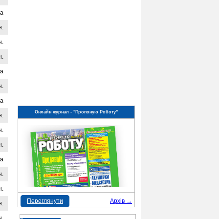
на
н.
н.
н.
на
н.
на
Онлайн журнал - "Пропоную Роботу"
н.
н.
н.
на
н.
н.
Переглянути
Архів →
н.
н.