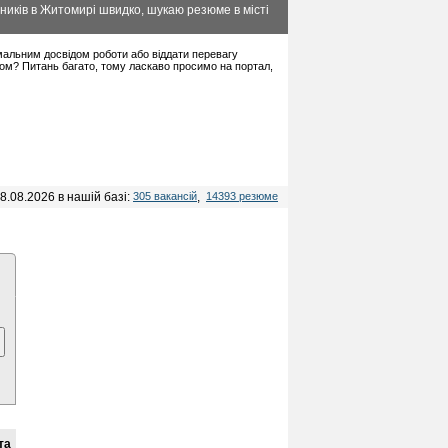
ників в Житомирі швидко, шукаю резюме в місті
німальним досвідом роботи або віддати перевагу
дом? Питань багато, тому ласкаво просимо на портал,
8.08.2026 в нашій базі:
305 вакансій
,
14393 резюме
та