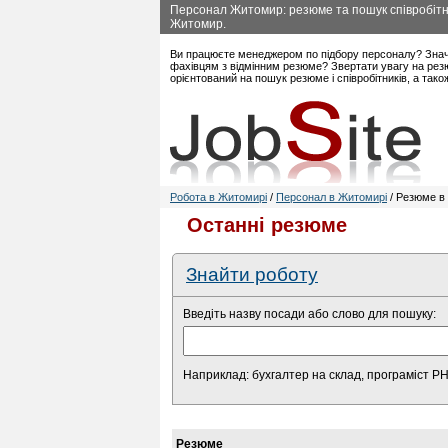
Персонал Житомир: резюме та пошук співробітни
Житомир.
Ви працюєте менеджером по підбору персоналу? Знач
фахівцям з відмінним резюме? Звертати увагу на рез
орієнтований на пошук резюме і співробітників, а так
Робота в Житомирі
/
Персонал в Житомирі
/ Резюме в 
Останні резюме
Знайти роботу
Введіть назву посади або слово для пошуку:
Наприклад: бухгалтер на склад, програміст P
Резюме