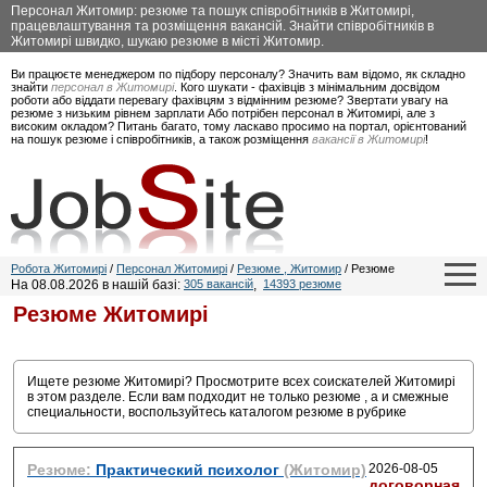
Персонал Житомир: резюме та пошук співробітників в Житомирі,
працевлаштування та розміщення вакансій. Знайти співробітників в
Житомирі швидко, шукаю резюме в місті Житомир.
Ви працюєте менеджером по підбору персоналу? Значить вам відомо, як складно
знайти
персонал в Житомирі
. Кого шукати - фахівців з мінімальним досвідом
роботи або віддати перевагу фахівцям з відмінним резюме? Звертати увагу на
резюме з низьким рівнем зарплати Або потрібен персонал в Житомирі, але з
високим окладом? Питань багато, тому ласкаво просимо на портал, орієнтований
на пошук резюме і співробітників, а також розміщення
вакансії в Житомирі
!
Робота Житомирі
/
Персонал Житомирі
/
Резюме , Житомир
/ Резюме
На 08.08.2026 в нашій базі:
305 вакансій
,
14393 резюме
Резюме
Житомирі
Ищете резюме
Житомирі? Просмотрите всех соискателей Житомирі
в этом разделе. Если вам подходит не только резюме , а и смежные
специальности, воспользуйтесь каталогом резюме в рубрике
Резюме:
Практический психолог
(Житомир)
2026-08-05
договорная