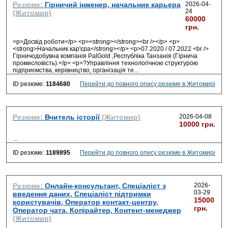
Резюме:
Гірничий інженер, начальник карьера
2026-04-
24
(Житомир)
60000
грн.
<p>Досвід роботи</p> <p><strong></strong><br /></p> <p>
<strong>Начальник кар'єра</strong></p> <p>07.2020 / 07.2022 <br />
Гірничодобувна компанія PalGold ,Республіка Танзанія (Гірнича
промисловість).</p> <p>?Управління технологічною структурою
підприємства, керівництво, організація те
...
ID резюме:
1184680
Перейти до повного опису резюме в Житомирі
Резюме:
Вчитель історії
(Житомир)
2026-04-08
10000 грн.
...
ID резюме:
1189895
Перейти до повного опису резюме в Житомирі
Резюме:
Онлайн-консультант, Спеціаліст з
2026-
03-29
введення даних, Спеціаліст підтримки
15000
користувачів, Оператор контакт-центру,
грн.
Оператор чата, Копірайтер, Контент-менеджер
(Житомир)