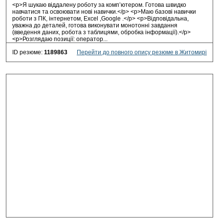
<p>Я шукаю віддалену роботу за комп’ютером. Готова швидко
навчатися та освоювати нові навички.</p> <p>Маю базові навички
роботи з ПК, інтернетом, Excel ,Google .</p> <p>Відповідальна,
уважна до деталей, готова виконувати монотонні завдання
(введення даних, робота з таблицями, обробка інформації).</p>
<p>Розглядаю позиції: оператор
...
ID резюме:
1189863
Перейти до повного опису резюме в Житомирі