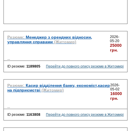
Резюме:
Менеджер з орендних відносин,
2026-
05-20
управляння справами
(Житомир)
25000
грн.
...
ID резюме:
1189805
Перейти до повного опису резюме в Житомирі
Резюме:
Касир відділення банку, економіст,касир
2026-
05-02
на підприємстві
(Житомир)
16000
грн.
...
ID резюме:
1163808
Перейти до повного опису резюме в Житомирі