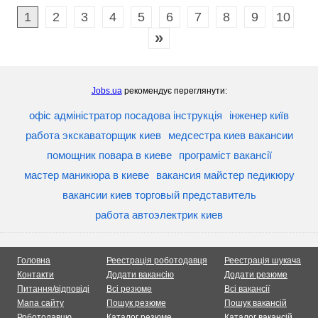
1
2
3
4
5
6
7
8
9
10
»
Jobs.ua
рекомендує переглянути:
офіс адміністратор посадова інструкція
інженер київ
работа экскаваторщик киев
медсестра киев вакансии
помощник повара в киеве
програміст вакансії
мастер маникюра в киеве
вакансия майстер педикюру
вакансии киев торговый представитель
работа автоэлектрик киев
Головна
Реестрація роботодавця
Реестрація шукача
Контакти
Додати вакансію
Додати резюме
Питання/відповіді
Всі резюме
Всі вакансії
Мапа сайту
Пошук резюме
Пошук вакансій
Роботодавцю
Каталог резюме
Каталог вакансій