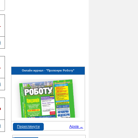
.
і
.
Онлайн журнал - "Пропоную Роботу"
і
я
і
Переглянути
Архів →