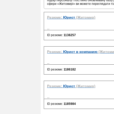
підбір персоналу і постійно оновлювану базу 
сфери «Житомирі» ви можете переглядати т
Резюме:
Юрист
(Житомир)
...
ID резюме:
1138257
Резюме:
Юрист в компанию
(Житоми
...
ID резюме:
1186182
Резюме:
Юрист
(Житомир)
...
ID резюме:
1185984