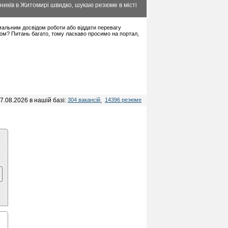
ників в Житомирі швидко, шукаю резюме в місті
німальним досвідом роботи або віддати перевагу
дом? Питань багато, тому ласкаво просимо на портал,
7.08.2026 в нашій базі:
304 вакансій
,
14396 резюме