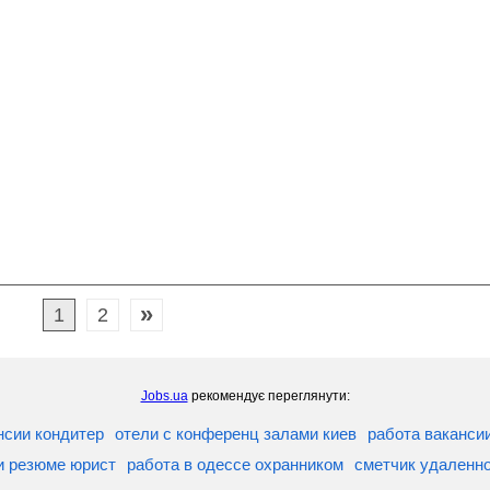
»
1
2
Jobs.ua
рекомендує переглянути:
нсии кондитер
отели с конференц залами киев
работа вакансии
и резюме юрист
работа в одессе охранником
сметчик удаленно