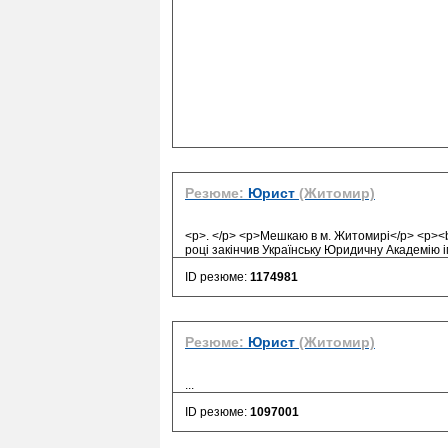
Резюме:
Юрист
(Житомир)
<p>. </p> <p>Мешкаю в м. Житомирі</p> <p><b
році закінчив Українську Юридичну Академію і
ID резюме:
1174981
Резюме:
Юрист
(Житомир)
...
ID резюме:
1097001