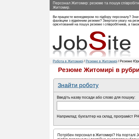
Персонал Житомир: резюме та пошук співробітни
Житомир.
Ви працюєте менеджером по підбору персоналу? Знач
фахівцям з відмінним резюме? Звертати увагу на рез
орієнтований на пошук резюме і співробітників, а так
Робота в Житомирі
/
Резюме в Житомирі
/ Резюме Юри
Резюме Житомирі в рубри
Знайти роботу
Введіть назву посади або слово для пошуку:
Наприклад: бухгалтер на склад, програміст P
Потрібен персонал в Житомирі? На порталі Jo