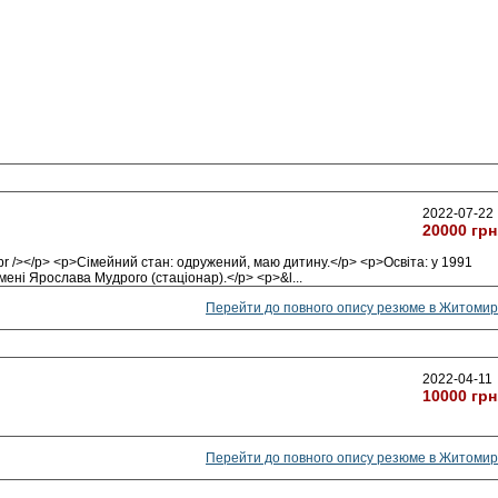
2022-07-22
20000 грн
r /></p> <p>Сімейний стан: одружений, маю дитину.</p> <p>Освіта: у 1991
мені Ярослава Мудрого (стаціонар).</p> <p>&l
...
Перейти до повного опису резюме в Житомир
2022-04-11
10000 грн
Перейти до повного опису резюме в Житомир