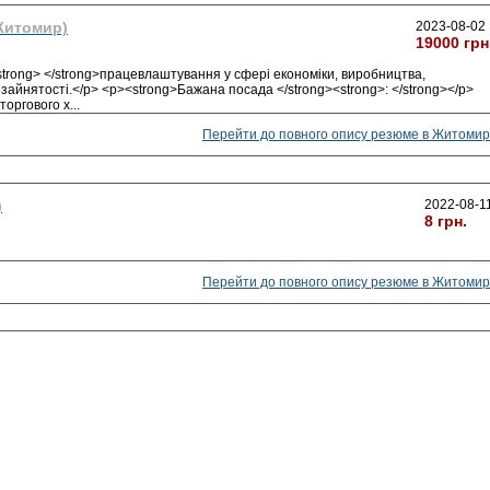
Житомир)
2023-08-02
19000 грн
strong> </strong>працевлаштування у сфері економіки, виробництва,
зайнятості.</p> <p><strong>Бажана посада </strong><strong>: </strong></p>
 торгового х
...
Перейти до повного опису резюме в Житомир
)
2022-08-1
8 грн.
Перейти до повного опису резюме в Житомир