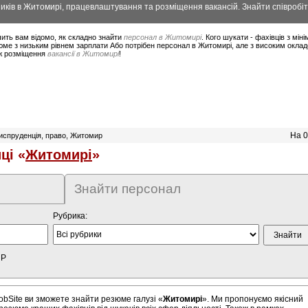
ків в Житомирі, працевлаштування та розміщення вакансій. Знайти співробіт
ить вам відомо, як складно знайти
персонал в Житомирі
. Кого шукати - фахівців з мі
юме з низьким рівнем зарплати Або потрібен персонал в Житомирі, але з високим окла
ож розміщення
вакансії в Житомирі
!
На 0
спруденція, право, Житомир
ці «
Житомирі
»
Знайти персонал
Рубрика:
HP
bSite ви зможете знайти резюме галузі «
Житомирі
». Ми пропонуємо якісний