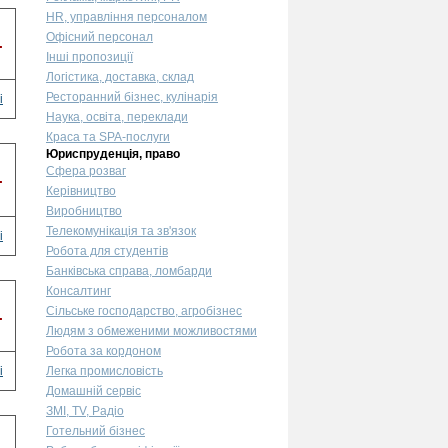
HR, управління персоналом
Офісний персонал
.
Інші пропозиції
Логістика, доставка, склад
Ресторанний бізнес, кулінарія
і
Наука, освіта, переклади
Краса та SPA-послуги
Юриспруденція, право
Сфера розваг
.
Керівництво
Виробництво
Телекомунікація та зв'язок
і
Робота для студентів
Банківська справа, ломбарди
Консалтинг
Сільське господарство, агробізнес
.
Людям з обмеженими можливостями
Робота за кордоном
і
Легка промисловість
Домашній сервіс
ЗМІ, TV, Радіо
Готельний бізнес