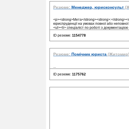
Резюме:
Менеджер, юрисконсульт
(
<p><strong>Мета</strong><strong>:</strong><
юриспруденції на умовах повної або неповної 
<ul><li> спеціаліст по роботі з документацією
ID резюме:
1154778
Резюме:
Помічник юриста
(Житомир
...
ID резюме:
1175762