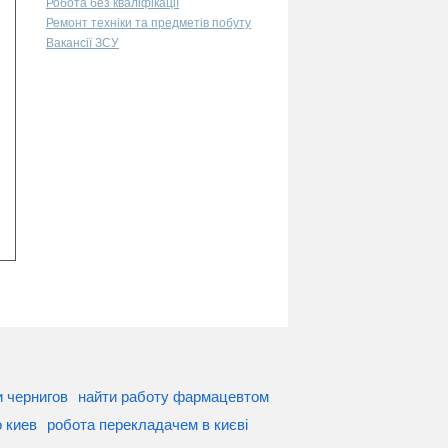
Робота без кваліфікації
Ремонт техніки та предметів побуту
Вакансії ЗСУ
 чернигов
найти работу фармацевтом
 киев
робота перекладачем в києві