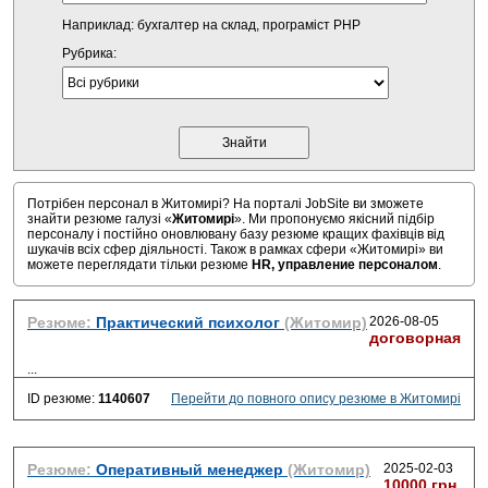
Наприклад: бухгалтер на склад, програміст PHP
Рубрика:
Потрібен персонал в Житомирі? На порталі JobSite ви зможете
знайти резюме галузі «
Житомирі
». Ми пропонуємо якісний підбір
персоналу і постійно оновлювану базу резюме кращих фахівців від
шукачів всіх сфер діяльності. Також в рамках сфери «Житомирі» ви
можете переглядати тільки резюме
HR, управление персоналом
.
Резюме:
Практический психолог
(Житомир)
2026-08-05
договорная
...
ID резюме:
1140607
Перейти до повного опису резюме в Житомирі
Резюме:
Оперативный менеджер
(Житомир)
2025-02-03
10000 грн.