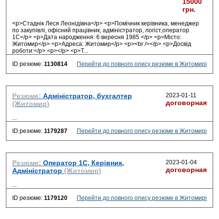
15000
грн.
<p>Стаднік Леся Леонідівна</p> <p>Помічник керівника, менеджер
по закупівлі, офісний працівник, адміністратор, логіст,оператор
1С</p> <p>Дата народження: 6 вересня 1985 </p> <p>Місто:
Житомир</p> <p>Адреса: Житомир</p> <p><br /></p> <p>Досвід
роботи:</p> <p></p> <p>Т
...
ID резюме:
1130814
Перейти до повного опису резюме в Житомирі
Резюме:
Адміністратор, бухгалтер
2023-01-11
договорная
(Житомир)
...
ID резюме:
1179287
Перейти до повного опису резюме в Житомирі
Резюме:
Оператор 1С, Керівник,
2023-01-04
договорная
Адміністратор
(Житомир)
...
ID резюме:
1179120
Перейти до повного опису резюме в Житомирі