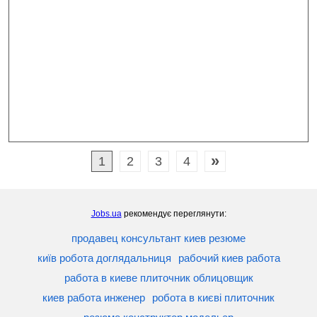
»
1
2
3
4
Jobs.ua
рекомендує переглянути:
продавец консультант киев резюме
київ робота доглядальниця
рабочий киев работа
работа в киеве плиточник облицовщик
киев работа инженер
робота в києві плиточник