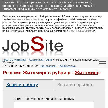
Персонал Житомир: резюме та пошук співробітників в Житомирі,
працевлаштування та розміщення вакансій. Знайти співробітників в
Житомирі швидко, шукаю резюме в місті Житомир.
Ви працюєте менеджером по підбору персоналу? Значить вам відомо, як складно
знайти
персонал в Житомирі
. Кого шукати - фахівців з мінімальним досвідом
роботи або віддати перевагу фахівцям з відмінним резюме? Звертати увагу на
резюме з низьким рівнем зарплати Або потрібен персонал в Житомирі, але з
високим окладом? Питань багато, тому ласкаво просимо на портал, орієнтований
на пошук резюме і співробітників, а також розміщення
вакансії в Житомирі
!
Робота в Житомирі
/
Резюме в Житомирі
/ Резюме HR, управління персоналом,
Житомир
На 07.08.2026 в нашій базі:
305 вакансій
,
14398 резюме
Резюме Житомирі в рубриці «
Житомирі
»
Знайти роботу
Знайти персонал
Введіть назву посади або слово для пошуку: