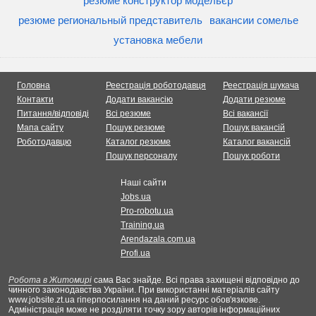
резюме конструктор модельєр
резюме региональный представитель
вакансии сомелье
установка мебели
Головна
Реестрація роботодавця
Реестрація шукача
Контакти
Додати вакансію
Додати резюме
Питання/відповіді
Всі резюме
Всі вакансії
Мапа сайту
Пошук резюме
Пошук вакансій
Роботодавцю
Каталог резюме
Каталог вакансій
Пошук персоналу
Пошук роботи
Наші сайти
Jobs.ua
Pro-robotu.ua
Training.ua
Arendazala.com.ua
Profi.ua
Робота в Житомирі
сама Вас знайде. Всі права захищені відповідно до
чинного законодавства України. При використанні матеріалів сайту
www.jobsite.zt.ua гіперпосилання на даний ресурс обов'язкове.
Адміністрація може не розділяти точку зору авторів інформаційних