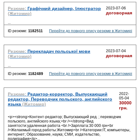
Резюме:
Графічний дизайнер, Ілюстратор
2023-07-06
договорная
(Житомир)
...
ID резюме:
1182511
Перейти до повного опису резюме в Житомирі
Резюме:
Перекладач польської мови
2023-07-04
договорная
(Житомир)
...
ID резюме:
1182489
Перейти до повного опису резюме в Житомирі
Резюме:
Редактор-корректор, Выпускающий
2022-
05-04
редактор, Переводчик польского, английского
30000
языка
(Житомир)
грн.
<p><strong>Контент-редактор; Выпускающий ред. ; переводчик
польского, английского языка;<br /></strong>Вид
занятости:удаленная работа <br />Зарплата:30 000 грн<br
/>Желаемый город работы:Житомир<br />Категории:IT, компьютеры,
интернет; Образование, наука; СМИ, издательство,
полиграфия</p>
...