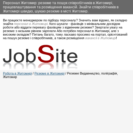
Персонал Житомир: резюме та пошук співробітників в Житомирі,
працевлаштування та розміщення вакансій. Знайти співробітників в
Житомирі швидко, шукаю резюме в місті Житомир.
Ви працюєте менеджером по підбору персоналу? Значить вам відомо, як складно
знайти
персонал в Житомирі
. Кого шукати - фахівців з мінімальним досвідом
роботи або віддати перевагу фахівцям з відмінним резюме? Звертати увагу на
резюме з низьким рівнем зарплати Або потрібен персонал в Житомирі, але з
високим окладом? Питань багато, тому ласкаво просимо на портал, орієнтований
на пошук резюме і співробітників, а також розміщення
вакансії в Житомирі
!
Робота в Житомирі
/
Резюме в Житомирі
/ Резюме Видавництво, поліграфія,
Житомир