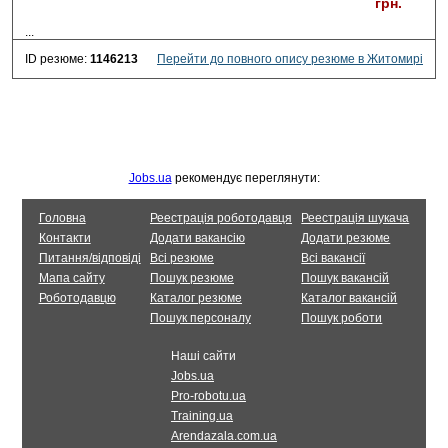
грн.
...
ID резюме:
1146213
Перейти до повного опису резюме в Житомирі
Jobs.ua
рекомендує переглянути:
Головна
Реестрація роботодавця
Реестрація шукача
Контакти
Додати вакансію
Додати резюме
Питання/відповіді
Всі резюме
Всі вакансії
Мапа сайту
Пошук резюме
Пошук вакансій
Роботодавцю
Каталог резюме
Каталог вакансій
Пошук персоналу
Пошук роботи
Наші сайти
Jobs.ua
Pro-robotu.ua
Training.ua
Arendazala.com.ua