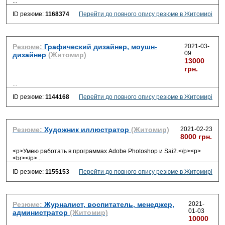
...
ID резюме:
1168374
Перейти до повного опису резюме в Житомирі
Резюме:
Графический дизайнер, моушн-
2021-03-
09
дизайнер
(Житомир)
13000
грн.
...
ID резюме:
1144168
Перейти до повного опису резюме в Житомирі
Резюме:
Художник иллюстратор
(Житомир)
2021-02-23
8000 грн.
<p>Умею работать в программах Adobe Photoshop и Sai2.</p><p>
<br></p>
...
ID резюме:
1155153
Перейти до повного опису резюме в Житомирі
Резюме:
Журналист, воспитатель, менеджер,
2021-
01-03
администратор
(Житомир)
10000