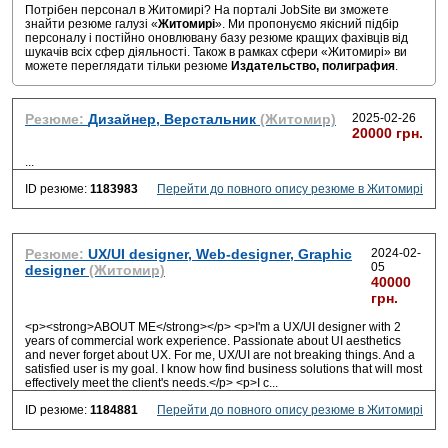
Потрібен персонал в Житомирі? На порталі JobSite ви зможете
знайти резюме галузі «
Житомирі
». Ми пропонуємо якісний підбір
персоналу і постійно оновлювану базу резюме кращих фахівців від
шукачів всіх сфер діяльності. Також в рамках сфери «Житомирі» ви
можете переглядати тільки резюме
Издательство, полиграфия
.
Резюме:
Дизайнер, Верстальник
(Житомир)
2025-02-26
20000 грн.
...
ID резюме:
1183983
Перейти до повного опису резюме в Житомирі
Резюме:
UX/UI designer, Web-designer, Graphic
2024-02-
05
designer
(Житомир)
40000
грн.
<p><strong>ABOUT ME</strong></p> <p>I'm a UX/UI designer with 2
years of commercial work experience. Passionate about UI aesthetics
and never forget about UX. For me, UX/UI are not breaking things. And a
satisfied user is my goal. I know how find business solutions that will most
effectively meet the client's needs.</p> <p>I c
...
ID резюме:
1184881
Перейти до повного опису резюме в Житомирі