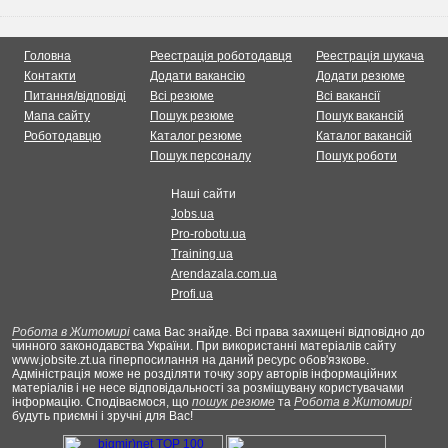
Головна
Реестрація роботодавця
Реестрація шукача
Контакти
Додати вакансію
Додати резюме
Питання/відповіді
Всі резюме
Всі вакансії
Мапа сайту
Пошук резюме
Пошук вакансій
Роботодавцю
Каталог резюме
Каталог вакансій
Пошук персоналу
Пошук роботи
Наші сайти
Jobs.ua
Pro-robotu.ua
Training.ua
Arendazala.com.ua
Profi.ua
Робота в Житомирі
сама Вас знайде. Всі права захищені відповідно до
чинного законодавства України. При використанні матеріалів сайту
www.jobsite.zt.ua гіперпосилання на даний ресурс обов'язкове.
Адміністрація може не розділяти точку зору авторів інформаційних
матеріалів і не несе відповідальності за розміщувану користувачами
інформацію. Сподіваємося, що
пошук резюме
та
Робота в Житомирі
будуть приємні і зручні для Вас!