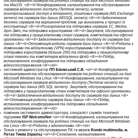
обслуговування серверів та робочих станцій на базі Microsoft Windows
та MacOS .</li><li>Конфігурування, налаштування та обслуговування
серверів віддаленого доступу (Terminal servers), шлюзів
(контрольований доступ в Інтернет), поштових серверів (MS Exchange
servers) та серверів баз даних (MSSQL servers).</li><li>Забезпечення
безпеки серверів та вирішення проблем, що виникають у процесі їх
експлуатації.</li><li>Розгортання та підтримка серверів 1С, Медок,
Арт-Звіт, та підтримка користувачів.</li><li>Закупівля, обслуговування
та підтримка у працездатному стані серверів, комп'ютерів та офісної
оргтехніки.</li><li>Забезпечення віддаленого доступу до серверів баз
даних.</li><li>Оптимізація роботи серверів бази даних.</li><li>Робота з
доменними та віддаленими (VPN) користувачами.</li><li>Віддалена
підтримка користувачів (більше 200) та підтримка у працездатному
стані техніки та комп'ютерів віддалених філій.</li><li>Підбір,
встановлення, конфігурування та підтримка обладнання
відеоспостереження.</li></ol>
системний адміністратор
ПП Біковський С.В.
<ol><li>Конфігурування,
налаштування та обслуговування серверів та робочих станцій на базі
Microsoft Windows та Linux.</li><li>Конфігурування, налаштування та
обслуговування серверів віддаленого доступу (Terminal servers) та
серверів баз даних (MS SQL servers). Закупівля, обслуговування та
підтримка у працездатному стані комп'ютерів та офісної оргтехніки.
</li><li>Забезпечення віддаленого доступу до серверів баз даних.</li>
<li>Оптимізація роботи серверів бази даних.</li><li>Підбір,
встановлення, конфігурування та підтримка обладнання
відеоспостереження.</li></ol>
помічник системного адміністратора, спеціаліст служби технічної
підтримки
ISP WelcomeNet
<ol><li>Конфігурування, налаштування та
обслуговування серверів та робочих станцій на базі Microsoft Windows
та Linux.</li><li>Робота з абонентами.</li></ol>
Технік з ремонту та обслуговуванню ПК та мереж
Rondo multimedia, м.
Петах Тиква (Ізраїль)
<ol><li>Складання, налаштування,