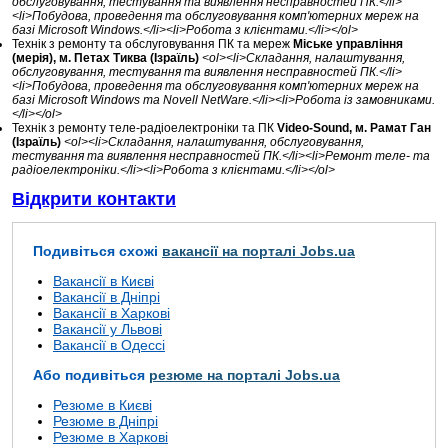
обслуговування, тестування та виявлення несправностей ПК.</li>
<li>Побудова, проведення та обслуговування комп'ютерних мереж на
базі Microsoft Windows.</li><li>Робота з клієнтами.</li></ol>
Технік з ремонту та обслуговування ПК та мереж
Міське управління
(мерія), м. Петах Тиква (Ізраїль)
<ol><li>Складання, налаштування,
обслуговування, тестування та виявлення несправностей ПК.</li>
<li>Побудова, проведення та обслуговування комп'ютерних мереж на
базі Microsoft Windows та Novell NetWare.</li><li>Робота із замовниками.
</li></ol>
Технік з ремонту теле-радіоелектроніки та ПК
Video-Sound, м. Рамат Ган
(Ізраїль)
<ol><li>Складання, налаштування, обслуговування,
тестування та виявлення несправностей ПК.</li><li>Ремонт теле- та
радіоелектроніки.</li><li>Робота з клієнтами.</li></ol>
Відкрити контакти
Подивіться схожі
вакансії на порталі Jobs.ua
Вакансії в Києві
Вакансії в Дніпрі
Вакансії в Харкові
Вакансії у Львові
Вакансії в Одессі
Або подивіться
резюме на порталі Jobs.ua
Резюме в Києві
Резюме в Дніпрі
Резюме в Харкові