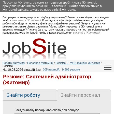
Персонал Житомир: резюме та пошук співробітників в Житомирі,
працевлаштування та розміщення вакансій. Знайти співробітників в
Житомирі швидко, шукаю резюме в місті Житомир.
Ви працюєте менеджером по підбору персоналу? Значить вам відомо, як складно
знайти
персонал в Житомирі
. Кого шукати - фахівців з мінімальним досвідом
роботи або віддати перевагу фахівцям з відмінним резюме? Звертати увагу на
резюме з низьким рівнем зарплати Або потрібен персонал в Житомирі, але з
високим окладом? Питань багато, тому ласкаво просимо на портал, орієнтований
на пошук резюме і співробітників, а також розміщення
вакансії в Житомирі
!
Робота Житомирі
/
Персонал Житомирі
/
Резюме IT, WEB фахівці, Житомир
/
Резюме
На 10.08.2026 в нашій базі:
305 вакансій
,
14396 резюме
Резюме: Системний адміністратор
(Житомир)
Знайти роботу
Знайти персонал
Введіть назву посади або слово для пошуку: