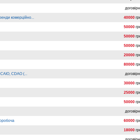
договір
ренди комерційно...
40000
гр
50000
гр
50000
гр
50000
гр
20000
гр
80000
гр
 CAIO, CDAO (...
договір
30000
гр
25000
гр
50000
гр
договір
норобоча
60000
гр
18000
гр
договір