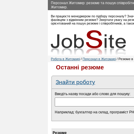
Персонал Житомир: резюме та пошук співробітни
Житомир.
Ви працюєте менеджером по підбору персоналу? Знач
фахівцям з відмінним резюме? Звертати увагу на рез
орієнтований на пошук резюме і співробітників, а так
Робота в Житомирі
/
Персонал в Житомирі
/ Резюме в 
Останні резюме
Знайти роботу
Введіть назву посади або слово для пошуку:
Наприклад: бухгалтер на склад, програміст P
Резюме