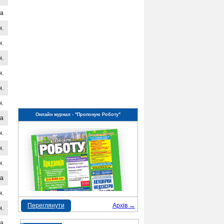
на
н.
н.
н.
н.
н.
н.
Онлайн журнал - "Пропоную Роботу"
на
н.
н.
н.
на
н.
Переглянути
Архів →
н.
на