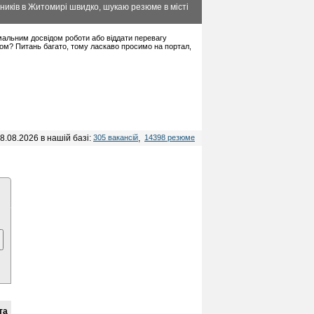
ників в Житомирі швидко, шукаю резюме в місті
німальним досвідом роботи або віддати перевагу
дом? Питань багато, тому ласкаво просимо на портал,
8.08.2026 в нашій базі:
305 вакансій
,
14398 резюме
та