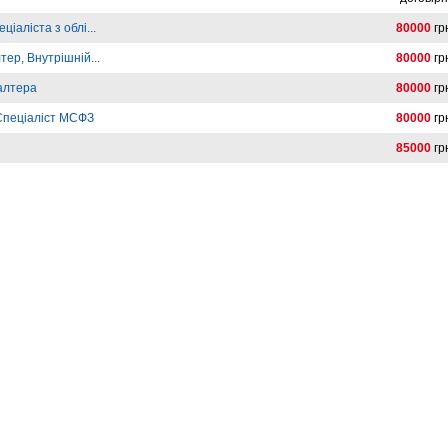
іаліста з облі...
80000
гр
тер, Внутрішній...
80000
гр
галтера
80000
гр
Спеціаліст МСФЗ
80000
гр
85000
гр