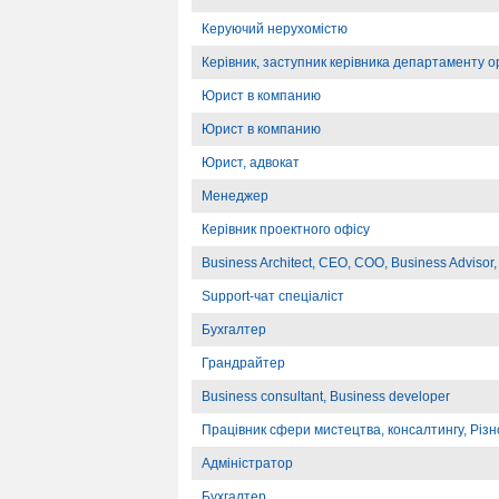
Керуючий нерухомістю
Керівник, заступник керівника департаменту о
Юрист в компанию
Юрист в компанию
Юрист, адвокат
Менеджер
Керівник проектного офісу
Business Architect, CEO, COO, Business Advisor,
Support-чат спеціаліст
Бухгалтер
Грандрайтер
Business consultant, Business developer
Працівник сфери мистецтва, консалтингу, Різ
Адміністратор
Бухгалтер