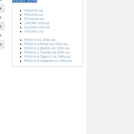
Полезные ссылки
н.
Vakansii.ua
Resume.ua
н.
Personal.ua
JobSite.com.ua
н.
UaJobs.com.ua
Srochno.ua
н.
Робота на Jobs.ua
Робота в Києві на Jobs.ua
н.
Робота в Дніпрі на Jobs.ua
Робота у Львові на Jobs.ua
Робота в Одессі на Jobs.ua
Робота в Харкові на Jobs.ua