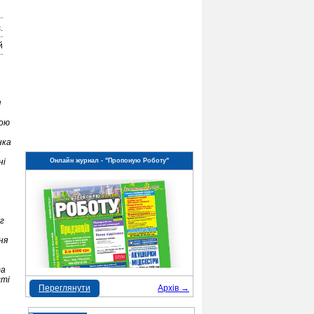
.
й
я
дою
нка
Онлайн журнал - "Пропоную Роботу"
ні
г
ня
та
сті
Переглянути
Архів →