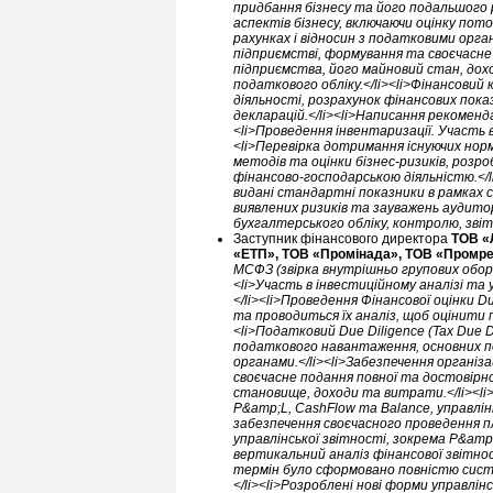
придбання бізнесу та його подальшого ро
аспектів бізнесу, включаючи оцінку по
рахунках і відносин з податковими орган
підприємстві, формування та своєчасне 
підприємства, його майновий стан, дохо
податкового обліку.</li><li>Фінансовий 
діяльності, розрахунок фінансових пока
декларацій.</li><li>Написання рекоменд
<li>Проведення інвентаризації. Участь в
<li>Перевірка дотримання існуючих норм 
методів та оцінки бізнес-ризиків, розро
фінансово-господарською діяльністю.</l
видані стандартні показники в рамках 
виявлених ризиків та зауважень аудитор
бухгалтерського обліку, контролю, звітн
Заступник фінансового директора
ТОВ «
«ЕТП», ТОВ «Промінада», ТОВ «Промре
МСФЗ (звірка внутрішньо групових оборот
<li>Участь в інвестиційному аналізі та 
</li><li>Проведення Фінансової оцінки D
та проводиться їх аналіз, щоб оцінити 
<li>Податковий Due Diligence (Tax Due D
податкового навантаження, основних п
органами.</li><li>Забезпечення організ
своєчасне подання повної та достовірно
становище, доходи та витрати.</li><li
P&amp;L, CashFlow та Balance, управлін
забезпечення своєчасного проведення 
управлінської звітності, зокрема P&am
вертикальний аналіз фінансової звітнос
термін було сформовано повністю систе
</li><li>Розроблені нові форми управлі