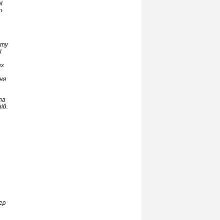
ї
о
иту
і
их
ня
та
ій.
фер