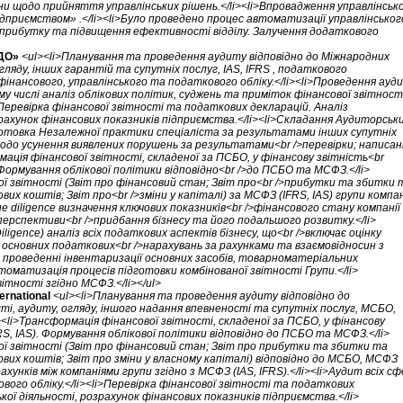
и щодо прийняття управлінських рішень.</li><li>Впровадження управлінсько
дприємством» .</li><li>Було проведено процес автоматизації управлінськог
я прибутку та підвищення ефективності відділу. Залучення додаткового
БДО»
<ul><li>Планування та проведення аудиту відповідно до Міжнародних
ляду, інших гарантій та супутніх послуг, IAS, IFRS , податкового
 фінансового, управлінського та податкового обліку.</li><li>Проведення ауд
му числі аналіз облікових політик, суджень та приміток фінансової звітност
>Перевірка фінансової звітності та податкових декларацій. Аналіз
рахунок фінансових показників підприємства.</li><li>Складання Аудиторськ
готовка Незалежної практики спеціаліста за результатами інших супутніх
 щодо усунення виявлених порушень за результатами<br />перевірки; написан
мація фінансової звітності, складеної за ПСБО, у фінансову звітність<br
 Формування облікової політики відповідно<br />до ПСБО та МСФЗ.</li>
ої звітності (Звіт про фінансовий стан; Звіт про<br />прибутки та збитки 
вих коштів; Звіт про<br />зміни у капіталі) за МСФЗ (IFRS, IAS) групи компан
ue diligence визначення ключових показників<br />фінансового стану компанії
перспективи<br />придбання бізнесу та його подальшого розвитку.</li>
ligence) аналіз всіх податкових аспектів бізнесу, що<br />включає оцінку
сновних податкових<br />нарахувань за рахунками та взаємовідносин з
в проведенні інвентаризації основних засобів, товарноматеріальних
оматизація процесів підготовки комбінованої звітності Групи.</li>
ітності згідно МСФЗ.</li></ul>
ernational
<ul><li>Планування та проведення аудиту відповідно до
, аудиту, огляду, іншого надання впевненості та супутніх послуг, МСБО,
li>Трансформація фінансової звітності, складеної за ПСБО, у фінансову
RS, IAS). Формування облікової політики відповідно до ПСБО та МСФЗ.</li>
ої звітності (Звіт про фінансовий стан; Звіт про прибутки та збитки та
шових коштів; Звіт про зміни у власному капіталі) відповідно до МСБО, МСФЗ
хунків між компаніями групи згідно з МСФЗ (IAS, IFRS).</li><li>Аудит всіх с
вого обліку.</li><li>Перевірка фінансової звітності та податкових
ої діяльності, розрахунок фінансових показників підприємства.</li>