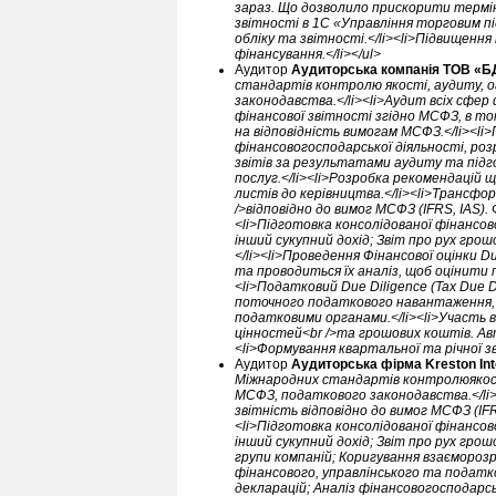
зараз. Що дозволило прискорити термін
звітності в 1С «Управління торговим пі
обліку та звітності.</li><li>Підвищенн
фінансування.</li></ul>
Аудитор
Аудиторська компанія ТОВ «
стандартів контролю якості, аудиту, ог
законодавства.</li><li>Аудит всіх сфер
фінансової звітності згідно МСФЗ, в то
на відповідність вимогам МСФЗ.</li><li
фінансовогосподарської діяльності, роз
звітів за результатами аудиту та під
послуг.</li><li>Розробка рекомендацій
листів до керівництва.</li><li>Трансфор
/>відповідно до вимог МСФЗ (IFRS, IAS).
<li>Підготовка консолідованої фінансов
інший сукупний дохід; Звіт про рух грошо
</li><li>Проведення Фінансової оцінки D
та проводиться їх аналіз, щоб оцінити 
<li>Податковий Due Diligence (Tax Due Di
поточного податкового навантаження, о
податковими органами.</li><li>Участь 
цінностей<br />та грошових коштів. Авт
<li>Формування квартальної та річної зв
Аудитор
Аудиторська фірма Kreston Int
Міжнародних стандартів контролюякості
МСФЗ, податкового законодавства.</li><
звітність відповідно до вимог МСФЗ (IF
<li>Підготовка консолідованої фінансов
інший сукупний дохід; Звіт про рух гро
групи компаній; Коригування взаєморозра
фінансового, управлінського та податко
декларацій; Аналіз фінансовогосподарськ