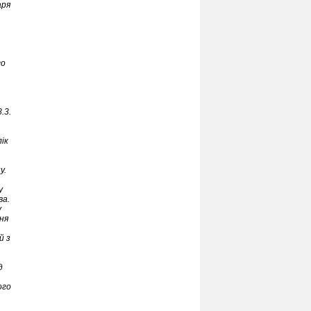
аря
го
.3.
ік
у.
у
ва.
у
ня
й з
д
ого