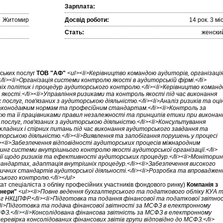
Зарплата:
Житомир
Досвід роботи:
14 рок. 3 міc
Стать:
женски
рських послуг
ТОВ "АФ"
<ul><li>Керівництво командою аудиторів, організаці
li><li>Організація системи контролю якості в аудиторській фірмі.</li>
іх політик і процедур аудиторського контролю.</li><li>Керівництво коман
 якості.</li><li>Управління ризиками та контроль якості під час виконання
ослуг, пов'язаних з аудиторською діяльністю.</li><li>Аналіз ризиків та оці
аконодавчим нормам та професійним стандартам.</li><li>Контроль за
 та її працівниками правил незалежності та принципів етики при виконан
послуг, пов'язаних з аудиторською діяльністю.</li><li>Консультування
 складних і спірних питань під час виконання аудиторського завдання та
иторською діяльністю.</li><li>Виявлення та запобігання порушень у процесі
><li>Забезпечення відповідності аудиторських процесів міжнародним
ринг системи внутрішнього контролю якості аудиторської організації.</li>
ії щодо ризиків та ефективності аудиторських процедур.</li><li>Моніторин
андартах, адаптація внутрішніх процедур.</li><li>Забезпечення високого
ичних стандартів аудиторської діяльності.</li><li>Розробка та впроваджен
ького контролю.</li></ul>
ат спеціаліста з обліку професійних участників фондового ринку)
Компанія з
тнери"
<ul><li>Повне ведення бухгалтерського та податкового обліку КУА 
ог НКЦПФР.</li><li>Підготовка та подання фінансової та податкової звітно
><li>Підготовка та подача фінансової звітності за МСФЗ в електронному
З.</li><li>Консолідована фінансова звітність за МСФЗ в електронному
еревірка консолідованих фінансових звітів групи відповідно до МСФЗ.</li>