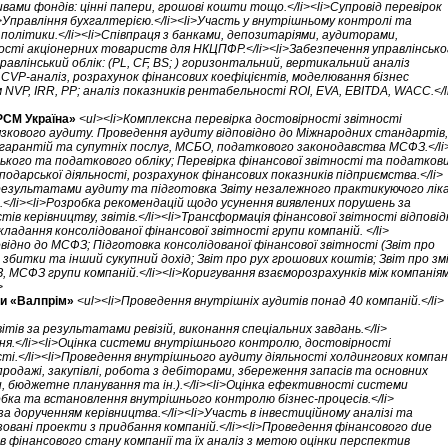
ивами фондів: цінні папери, грошові кошти тощо.</li><li>Супровід перевірок
>Управління бухгалтерією.</li><li>Участь у внутрішньому контролі та
 політики.</li><li>Співпраця з банками, депозитаріями, аудиторами,
ності акціонерних товариств для НКЦПФР.</li><li>Забезпечення управлінсько
авлінський облік: (PL, CF, BS; ) горизонтальний, вертикальний аналіз
 СVP-аналіз, розрахунок фінансових коефіцієнтів, моделювання бізнес
NVP, IRR, PP; аналіз показників рентабельності ROI, EVA, EBITDA, WACC.</l
РСМ Україна»
<ul><li>Комплексна перевірка достовірності звітності
'язкового аудиту. Проведення аудиту відповідно до Міжнародних стандартів,
х гарантій та супутніх послуг, МСБО, податкового законодавства МСФЗ.</li
ського та податкового обліку; Перевірка фінансової звітності та податков
сподарської діяльності, розрахунок фінансових показників підприємства.</li>
 результатами аудиту та підготовка Звіту незалежного практикуючого лік
.</li><li>Розробка рекомендацій щодо усунення виявлених порушень за
ів керівництву, звітів.</li><li>Трансформація фінансової звітності відповід
ладання консолідованої фінансової звітності групи компаній. </li>
овідно до МСФЗ; Підготовка консолідованої фінансової звітності (Звіт про
збитки та інший сукупний дохід; Звіт про рух грошових коштів; Звіт про зм
З, МСФЗ групи компаній.</li><li>Коригування взаєморозрахунків між компанія
>
ми «Валпрім»
<ul><li>Проведення внутрішніх аудитів понад 40 компаній.</li>
вітів за результатами ревізій, виконання спеціальних завдань.</li>
я.</li><li>Оцінка системи внутрішнього контролю, достовірності
ті.</li><li>Проведення внутрішнього аудиту діяльності холдингових компан
 (продажі, закупівлі, робота з дебіторами, збереження запасів та основних
, бюджетне планування та ін.).</li><li>Оцінка ефективності системи
бка та встановлення внутрішнього контролю бізнес-процесів.</li>
за дорученням керівництва.</li><li>Участь в інвестиційному аналізі та
ізовані проекти з придбання компаній.</li><li>Проведення фінансового due
ів фінансового стану компанії та їх аналіз з метою оцінки перспектив