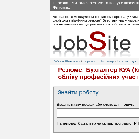
Персонал Житомир: резюме та пошук співробітни
Житомир.
Ви працюєте менеджером по підбору персоналу? Знач
фахівцям з відмінним резюме? Звертати увагу на рез
орієнтований на пошук резюме і співробітників, а так
Робота Житомирі
/
Персонал Житомирі
/
Резюме Бухга
Резюме: Бухгалтер КУА (К
обліку професійних учас
Знайти роботу
Введіть назву посади або слово для пошуку:
Наприклад: бухгалтер на склад, програміст P