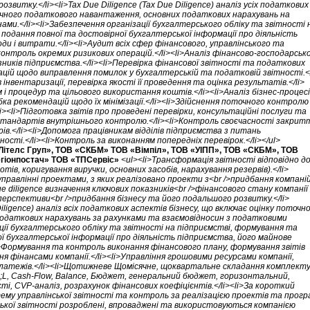
звитку.</li><li>Tax Due Diligence (Tax Due Diligence) аналіз усіх податкових
точного податкового навантаження, основних податкових нарахувань на
ами.</li><li>Забезпечення організації бухгалтерського обліку та звітності 
подання повної та достовірної бухгалтерської інформації про діяльність
ди і витрати.</li><li>Аудит всіх сфер фінансового, управлінського та
контроль окремих ризикових операцій.</li><li>Аналіз фінансово-господарсько
зників підприємства.</li><li>Перевірка фінансової звітності та податкових
ацій щодо виправлення помилок у бухгалтерській та податковій звітності.</
 інвентаризації, перевірка якості її проведення та оцінка результатів.</li>
і процедур та цільового використання коштів.</li><li>Аналіз бізнес-процесі
бка рекомендацій щодо їх мінімізації.</li><li>Здійснення поточного контролю
i><li>Підготовка звітів про проведені перевірки, консультаційні послуги та
стандартів внутрішнього контролю.</li><li>Контроль своєчасності закрит
ів.</li><li>Допомога працівникам відділів підприємства з питань
ості.</li><li>Контроль за виконанням попередніх перевірок.</li></ul>
Літелс Груп», ТОВ «СКБМ» ТОВ «Вімпіл», ТОВ «УІПП», ТОВ «СКБМ», ТОВ
гіонпостач» ТОВ «ТПСервіс»
<ul><li>Трансформація звітності відповідно д
ів, коригування виручки, основних засобів, нарахування резервів).</li>
управлінні проектами, з яких реалізовано проекти з<br />придбання компаній
ue diligence визначення ключових показників<br />фінансового стану компанії
перспективи<br />придбання бізнесу та його подальшого розвитку.</li>
iligence) аналіз всіх податкових аспектів бізнесу, що включає оцінку поточн
одаткових нарахувань за рахунками та взаємовідносин з податковими
ації бухгалтерського обліку та звітності на підприємстві, формування та
ї бухгалтерської інформації про діяльність підприємства, його майнове
>Формування та контроль виконання фінансового плану, формування звітів
ня фінансами компанії.</li><li>Управління грошовими ресурсами компанії,
платежів.</li><li>Щотижневе Щомісячне, щоквартальне складання комплект
p;L, Cash-Flow, Balance, Бюджет, генеральний бюджет, горизонтальний,
ті, СVP-аналіз, розрахунок фінансових коефіцієнтів.</li><li>За короткий
му управлінської звітності та контроль за реалізацією проектів та прогр
нської звітності розроблені, впроваджені та використовуються компанією