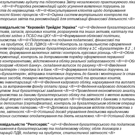
 результатами аудиту та підготовка Звіту незалежного практикуючого лік
.</li><li>Розробка рекомендацій щодо усунення виявлених порушень за
тів до керівництва.</li><li>Консультування клієнтів щодо дотримання
сті бізнес-процесів.</li><li>Оцінка систем внутрішнього контролю та
иторських звітів та рекомендацій для оптимізації фінансової діяльності.</li>
овідальністю "Керовейл Трейдінг Україна"
<ul><li>Ведення бухгалтерсько
вів, запасів, грошових коштів, розрахунків та інших активів, капіталу та
 обсязі згідно з ПСБО та ЦКУ.</li><li>Формування облікової політики,
риємства.</li><li>Підготовка та подання податкової, фінансової та
 на прибуток, ЄСВ, ПДФО).</li><li>Контроль за правильністю оформлення
ям операцій на рахунках бухгалтерського обліку в 1С «Бухгалтерія» 8.2 .; 8
ютою, формування валютних звітів і контроль курсових різниць.</li><li>Облік
окументації, контроль за дотриманням порядку оформлення первинної
 з контрагентами, відстеження в обліку реальної заборгованості.</li><li>Обл
ограмі «Клієнт Банку», складання виписок по рахунку.</li><li>Введення
алтерія» і передача їх в банк.</li><li>формування платіжних доручень за
Бухгалтерія»; відправка платіжних доручень до банків і моніторинг їх стан
овних засобів, товарно-матеріальних цінностей та грошових коштів,
 інвентаризації.</li><li>Ведення кадрового обліку, нарахування та виплат
ь за витрачанням фонду оплати праці.</li><li>Ведення кадрового діловодст
цтвом. Інші бухгалтерські завдання.</li><li>Проведення економічного аналіз
дприємства за даними бухгалтерського обліку та звітності з метою виявлен
ідації втрат і непродуктивних витрат.</li><li>Взаємодія з банками з питань
ких депозитах (сертифікатах), контроль за бухгалтерським обліком операці
 цінними паперами.</li><li>Допомога працівникам відділів підприємства з
ю, звітності.</li><li>Успішний досвід управління декількома юридичними
різних системах оподаткування та діють незалежно.</li><li>Успішний досві
повідальністю "Рентсервіс"
<ul><li>Ведення бухгалтерського та податков
раження в бухгалтерському та податковому обліку; облік договорів з
ларацій ПДВ, податку на прибуток, статистичної звітності.</li>