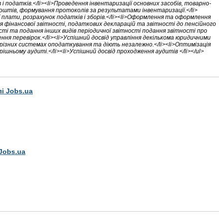
в і податків.</li><li>Проведення інвентаризації основних засобів, товарно-
штів, формування протоколів за результатами інвентаризації.</li>
 плати, розрахунок податків і зборів.</li><li>Оформлення та оформлення
ння фінансової звітності, податкових декларацій та звітності до пенсійного
ті та подання інших видів періодичної звітності подання звітності про
ення перевірок.</li><li>Успішний досвід управління декількома юридичними
 різних системах оподаткування та діють незалежно.</li><li>Оптимізація
ішньому аудиті.</li><li>Успішний досвід проходження аудитів </li></ul>
лі Jobs.ua
Jobs.ua