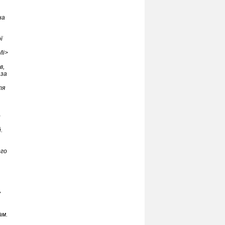
на
ї
li>
в,
 за
тя
о
.
ого
у
ам.