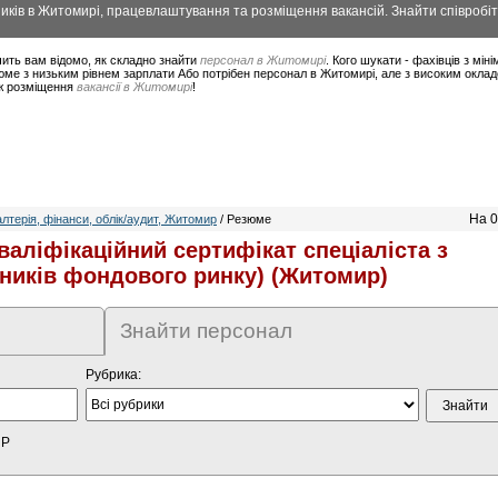
ків в Житомирі, працевлаштування та розміщення вакансій. Знайти співробіт
ить вам відомо, як складно знайти
персонал в Житомирі
. Кого шукати - фахівців з мі
юме з низьким рівнем зарплати Або потрібен персонал в Житомирі, але з високим окла
ож розміщення
вакансії в Житомирі
!
На 0
лтерія, фінанси, облік/аудит, Житомир
/ Резюме
валіфікаційний сертифікат спеціаліста з
тників фондового ринку) (Житомир)
Знайти персонал
Рубрика:
HP