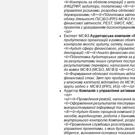
<li>Контроль за обліком операцій з акт
(НКЦПФР, аудитори, податкова).</li><li
управлінні ризиками, розробка облікової
держорганами.</li><li>Підготовка звіт
обліку діяльності П(С)БО-IFRS-МСФЗ Упр
фінансової звітності, PEST, SWOT, АВС,
проектів з урахуванням дисконтуванням 
</ul>
Експерт МСФЗ
Аудиторська компанія «
прибуткових організацій в рамках обов
контролю якості, аудиту, огляду, інши
<li>Аудит сфери фінансового, управлін
декларацій.</li><li>Аналіз фінансово-го
<li>Підготовка Аудиторських звітів за
за результатами інших супутніх послуг
результатами перевірки; написання лист
до вимог МСФЗ (МСБО, МСФЗ).</li><li>Ск
<li>Формування облікової політики відп
фінансовий стан; Звіт про прибутки та 
у власному капіталі) відповідно до МСФ
групи згідно з МСФЗ (IFRS, IAS).</li></ul
Аудитор
Компанія з управління актива
</ul>
<ul><li>Проведення ревізій, написання з
<li>Оформлення результатів тестуванн
використовуваної інформації та звітнос
</li><li>Аудит бізнес-процесів компанії
засобів, виробництво, робота з банками
внутрішнього контролю Компанії, розро
<li>Проведення службових розслідувань 
управлінні проектами, з яких були реал
diligence, визначення основних показник