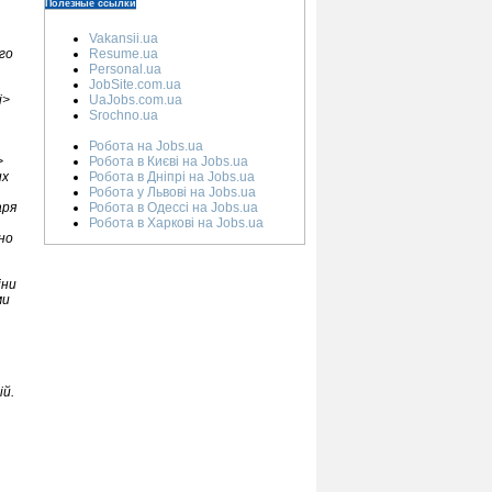
Полезные ссылки
Vakansii.ua
Resume.ua
го
Personal.ua
JobSite.com.ua
UaJobs.com.ua
i>
Srochno.ua
Робота на Jobs.ua
Робота в Києві на Jobs.ua
>
Робота в Дніпрі на Jobs.ua
их
Робота у Львові на Jobs.ua
Робота в Одессі на Jobs.ua
аря
Робота в Харкові на Jobs.ua
но
іни
ми
ій.