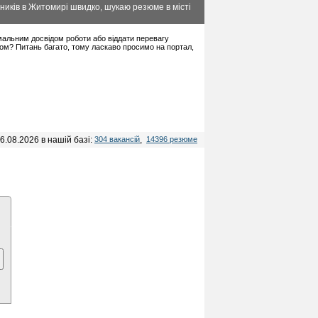
ників в Житомирі швидко, шукаю резюме в місті
німальним досвідом роботи або віддати перевагу
дом? Питань багато, тому ласкаво просимо на портал,
6.08.2026 в нашій базі:
304 вакансій
,
14396 резюме