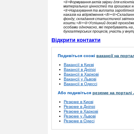
<li>Формування актів звірки для клієнті
матеріальних цінностей та грошових ко
<li>Нарахування та виплата заробітної
наказів на відрядження.</li><li>Склада
фонду; складання статистичної звітнос
кошти.</li><li>Успішний досвід проходж
особами одночасно, які перебувають на
бухгалтерських процесів, участь у внутр
Відкрити контакти
Подивіться схожі
вакансії на порта
Вакансії в Києві
Вакансії в Дніпрі
Вакансії в Харкові
Вакансії у Львові
Вакансії в Одессі
Або подивіться
резюме на порталі 
Резюме в Києві
Резюме в Дніпрі
Резюме в Харкові
Резюме у Львові
Резюме в Одесі