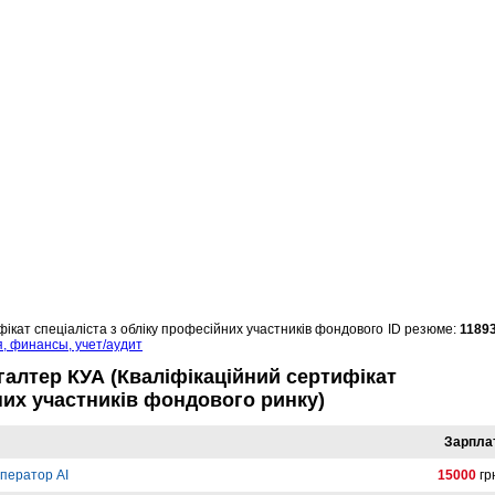
ікат спеціаліста з обліку професійних участників фондового
ID резюме:
1189
, финансы, учет/аудит
галтер КУА (Кваліфікаційний сертифікат
них участників фондового ринку)
Зарпла
ператор AI
15000
гр