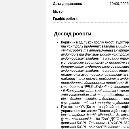
Дата додавання:
Місто:
Графік роботи:
Досвід роботи
Керівник відділу контролю якості аудито
та контроль щоденних завдань відділу.</
<li>Розробка та впровадження внутрішн
аудиторів та фахівців відділу контролю
аудиторських завдань та надання інших п
відповідності аудиторських процедур з
дотриманням аудиторською організацією
аудиторських завдань та наданні інших 
працівників аудиторської організації зі
надання інших послуг, пов'язаних з ауд
проведення аудиторських перевірок.</li
стандартам (IFRS, ISA).</li><li>Моніто
<li>Консультування керівництва компан
змін у законодавстві та професійних ст
рівня довіри клієнтів та дотримання ет
внутрішніх політик і процедур аудиторс
Бухгалтер КУА (Кваліфікаційний сертифік
управління активами "Інвестиційні пар
інвестиційних фондів відповідно до вим
(у т.ч. звітності до НКЦПФР, ДПС).</li
форматі IXBRL. Таксономія UA XBRL МСФ
форматі IXBRL. </li><li>Підготовка та п