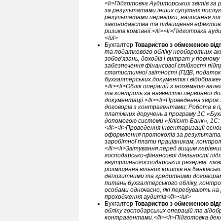
<li>Підготовка Аудиторських звітів за
за результатами інших супутніх послуг 
результатами перевірки; написання лис
законодавства та підвищення ефективно
ризиків компанії.</li><li>Підготовка ауд
</ul>
Бухгалтер
Товариство з обмеженою відп
та податкового обліку необоротних акти
зобов’язань, доходів і витрат у повному
забезпечення фінансової стійкості підп
статистичної звітності (ПДВ, податок
бухгалтерських документів і відображенн
</li><li>Облік операцій з іноземною вал
та контроль за наявністю первинної д
документації.</li><li>Проведення звірок
договорів з контрагентами; Робота в пр
платіжних доручень в програму 1С «Бухг
допомогою системи «Клієнт-Банк», 1С: «
</li><li>Проведення інвентаризації осн
оформлення протоколів за результатами
заробітної плати працівникам, контрол
</li><li>Звітування перед вищим керівни
господарсько-фінансової діяльності пі
внутрішньогосподарських резервів, лікв
розміщення вільних коштів на банківсь
депозитними та кредитними договорами,
питань бухгалтерського обліку, контрол
особами одночасно, які перебувають на 
проходження аудитів</li></ul>
Бухгалтер
Товариство з обмеженою від
обліку господарських операцій та відоб
контрагентами.</li><li>Підготовка дек