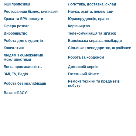
Інші пропозиції
Логістика, доставка, склад
Ресторанний бізнес, кулінарія
Наука, освіта, переклади
Краса та SPA-послуги
Юриспруденція, право
Сфера розваг
Керівництво
Виробництво
Телекомунікація та зв'язок
Робота для студентів
Банківська справа, ломбарди
Консалтинг
Сільське господарство, агробізнес
Людям з обмеженими
Робота за кордоном
можливостями
Легка промисловість
Домашній сервіс
ЗМІ, TV, Радіо
Готельний бізнес
Ремонт техніки та предметів
Робота без кваліфікації
побуту
Вакансії ЗСУ