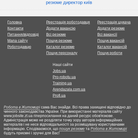
резюме директор київ
Головна
Реестрація роботодавця
Реестрація шукача
Контакти
Додати вакансію
Додати резюме
Питання/відповіді
Всі резюме
Всі вакансії
Мапа сайту
Пошук резюме
Пошук вакансій
Роботодавцю
Каталог резюме
Каталог вакансій
Пошук персоналу
Пошук роботи
Наші сайти
Jobs.ua
Pro-robotu.ua
Training.ua
Arendazala.com.ua
Profi.ua
Робота в Житомирі
сама Вас знайде. Всі права захищені відповідно до
чинного законодавства України. При використанні матеріалів сайту
www.jobsite.zt.ua гіперпосилання на даний ресурс обов'язкове.
Адміністрація може не розділяти точку зору авторів інформаційних
матеріалів і не несе відповідальності за розміщувану користувачами
інформацію. Сподіваємося, що
пошук резюме
та
Робота в Житомирі
будуть приємні і зручні для Вас!