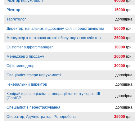
Рієлтор нерухомості
40000
грн.
Рієлтор
15000
грн.
Таргетолог
договірна
Директор, начальник, підрозділу, філії, представництва
50000
грн.
Менеджер з контролю якості обслуговування клієнтів
25000
грн.
Customer support manager
30000
грн.
Менеджер з продажу
20000
грн.
Офіс-менеджер
30000
грн.
Спеціаліст сфери нерухомості
договірна
Генеральний директор
договірна
Копірайтер, спеціаліст з генерації контенту через ШІ
договірна
(ChatGP...
Спеціаліст з перестрахування
договірна
Оператор, Адміністратор, Різноробоча
35000
грн.