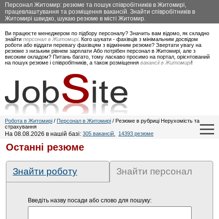
Персонал Житомир: резюме та пошук співробітників в Житомирі,
працевлаштування та розміщення вакансій. Знайти співробітників в
Житомирі швидко, шукаю резюме в місті Житомир.
Ви працюєте менеджером по підбору персоналу? Значить вам відомо, як складно
знайти
персонал в Житомирі
. Кого шукати - фахівців з мінімальним досвідом
роботи або віддати перевагу фахівцям з відмінним резюме? Звертати увагу на
резюме з низьким рівнем зарплати Або потрібен персонал в Житомирі, але з
високим окладом? Питань багато, тому ласкаво просимо на портал, орієнтований
на пошук резюме і співробітників, а також розміщення
вакансії в Житомирі
!
Робота в Житомирі
/
Персонал в Житомирі
/ Резюме в рубриці Нерухомість та
страхування
На 08.08.2026 в нашій базі:
305 вакансій
,
14393 резюме
Останні резюме
Знайти роботу
Знайти персонал
Введіть назву посади або слово для пошуку: