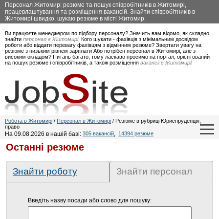
Персонал Житомир: резюме та пошук співробітників в Житомирі,
працевлаштування та розміщення вакансій. Знайти співробітників в
Житомирі швидко, шукаю резюме в місті Житомир.
Ви працюєте менеджером по підбору персоналу? Значить вам відомо, як складно
знайти
персонал в Житомирі
. Кого шукати - фахівців з мінімальним досвідом
роботи або віддати перевагу фахівцям з відмінним резюме? Звертати увагу на
резюме з низьким рівнем зарплати Або потрібен персонал в Житомирі, але з
високим окладом? Питань багато, тому ласкаво просимо на портал, орієнтований
на пошук резюме і співробітників, а також розміщення
вакансії в Житомирі
!
Робота в Житомирі
/
Персонал в Житомирі
/ Резюме в рубриці Юриспруденція,
право
На 09.08.2026 в нашій базі:
305 вакансій
,
14394 резюме
Останні резюме
Знайти роботу
Знайти персонал
Введіть назву посади або слово для пошуку: