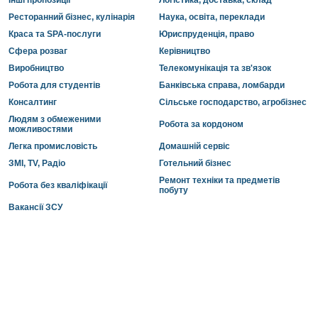
Інші пропозиції
Логістика, доставка, склад
Ресторанний бізнес, кулінарія
Наука, освіта, переклади
Краса та SPA-послуги
Юриспруденція, право
Сфера розваг
Керівництво
Виробництво
Телекомунікація та зв'язок
Робота для студентів
Банківська справа, ломбарди
Консалтинг
Сільське господарство, агробізнес
Людям з обмеженими
Робота за кордоном
можливостями
Легка промисловість
Домашній сервіс
ЗМІ, TV, Радіо
Готельний бізнес
Ремонт техніки та предметів
Робота без кваліфікації
побуту
Вакансії ЗСУ