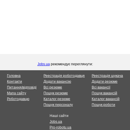
Jobs.ua
рекомендує переглянути:
Головна
Реестрація роботодавця
Реестрація шукача
Контакти
Додати вакансію
Додати резюме
Питання/відповіді
Всі резюме
Всі вакансії
Мапа сайту
Пошук резюме
Пошук вакансій
Роботодавцю
Каталог резюме
Каталог вакансій
Пошук персоналу
Пошук роботи
Наші сайти
Jobs.ua
Pro-robotu.ua