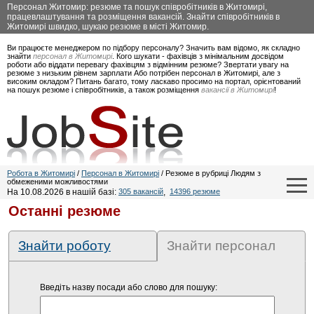
Персонал Житомир: резюме та пошук співробітників в Житомирі,
працевлаштування та розміщення вакансій. Знайти співробітників в
Житомирі швидко, шукаю резюме в місті Житомир.
Ви працюєте менеджером по підбору персоналу? Значить вам відомо, як складно
знайти
персонал в Житомирі
. Кого шукати - фахівців з мінімальним досвідом
роботи або віддати перевагу фахівцям з відмінним резюме? Звертати увагу на
резюме з низьким рівнем зарплати Або потрібен персонал в Житомирі, але з
високим окладом? Питань багато, тому ласкаво просимо на портал, орієнтований
на пошук резюме і співробітників, а також розміщення
вакансії в Житомирі
!
Робота в Житомирі
/
Персонал в Житомирі
/ Резюме в рубриці Людям з
обмеженими можливостями
На 10.08.2026 в нашій базі:
305 вакансій
,
14396 резюме
Останні резюме
Знайти роботу
Знайти персонал
Введіть назву посади або слово для пошуку: