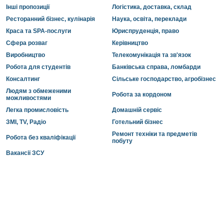
Інші пропозиції
Логістика, доставка, склад
Ресторанний бізнес, кулінарія
Наука, освіта, переклади
Краса та SPA-послуги
Юриспруденція, право
Сфера розваг
Керівництво
Виробництво
Телекомунікація та зв'язок
Робота для студентів
Банківська справа, ломбарди
Консалтинг
Сільське господарство, агробізнес
Людям з обмеженими
Робота за кордоном
можливостями
Легка промисловість
Домашній сервіс
ЗМІ, TV, Радіо
Готельний бізнес
Ремонт техніки та предметів
Робота без кваліфікації
побуту
Вакансії ЗСУ