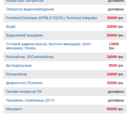
оператора call-центра
договірна
Оператор видеонаблюдения
договірна
Frontend Developer (HTML/CSS/JS) | Technical Integrator
30000
грн.
Водій
20000
грн.
Віддалений працівник
20000
грн.
Сетевой администратор, Контент-менеджер, Smm-
13000
менеджер, Опера...
грн.
Копірайтер, SEO-копірайтер
18000
грн.
Доглядальниця
9500
грн.
Різноробоча
10000
грн.
Дефектолог, Психолог
35000
грн.
Онлайн-оператор ПК
договірна
Працівник, службовець (ЗСУ)
договірна
Масажист
50000
грн.