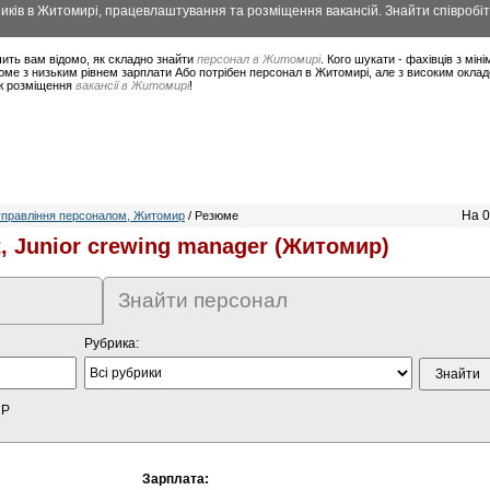
ків в Житомирі, працевлаштування та розміщення вакансій. Знайти співробіт
ить вам відомо, як складно знайти
персонал в Житомирі
. Кого шукати - фахівців з мі
юме з низьким рівнем зарплати Або потрібен персонал в Житомирі, але з високим окла
ож розміщення
вакансії в Житомирі
!
На 0
правління персоналом, Житомир
/ Резюме
t, Junior crewing manager (Житомир)
Знайти персонал
Рубрика:
HP
Зарплата: