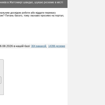
ників в Житомирі швидко, шукаю резюме в місті
німальним досвідом роботи або віддати перевагу
дом? Питань багато, тому ласкаво просимо на портал,
6.08.2026 в нашій базі:
304 вакансій
,
14396 резюме