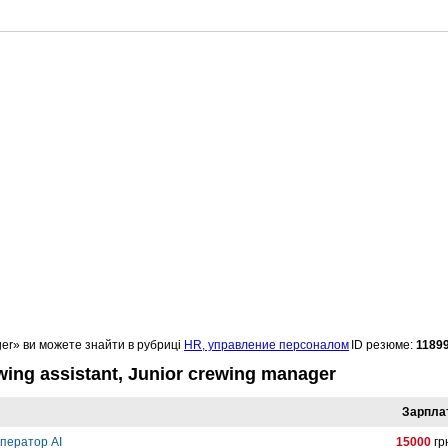
ger» ви можете знайти в рубриці
HR, управление персоналом
ID резюме:
1189
ing assistant, Junior crewing manager
Зарпла
ператор AI
15000
гр