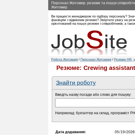
Персонал Житомир: резюме та пошук співробітни
Житомир.
Ви працюєте менеджером по підбору персоналу? Знач
фахівцям з відмінним резюме? Звертати увагу на рез
орієнтований на пошук резюме і співробітників, а так
Робота Житомирі
/
Персонал Житомирі
/
Резюме HR, у
Резюме: Crewing assistan
Знайти роботу
Введіть назву посади або слово для пошуку:
Наприклад: бухгалтер на склад, програміст P
Дата додавання: