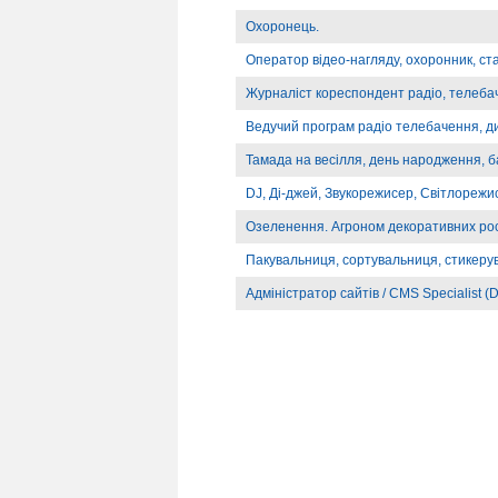
Охоронець.
Оператор відео-нагляду, охоронник, ст
Журналіст кореспондент радіо, телебач
Ведучий програм радіо телебачення, д
Тамада на весілля, день народження, б
DJ, Ді-джей, Звукорежисер, Світлорежи
Озеленення. Агроном декоративних ро
Пакувальниця, сортувальниця, стикеру
Адміністратор сайтів / CMS Specialist (D