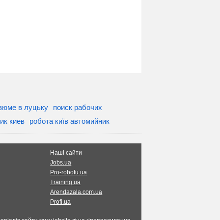
зюме в луцьку
поиск рабочих
ик киев
робота київ автомийник
Наші сайти
Jobs.ua
Pro-robotu.ua
Training.ua
Arendazala.com.ua
Profi.ua