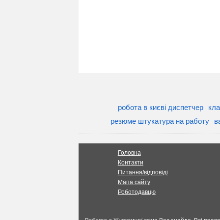
робота в києві диспетчер
кла
резюме штукатура на работу
в
Головна
Контакти
Питання/відповіді
Мапа сайту
Роботодавцю