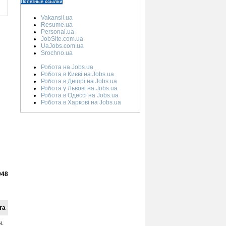
Полезные ссылки
Vakansii.ua
Resume.ua
Personal.ua
JobSite.com.ua
UaJobs.com.ua
Srochno.ua
Робота на Jobs.ua
Робота в Києві на Jobs.ua
Робота в Дніпрі на Jobs.ua
Робота у Львові на Jobs.ua
Робота в Одессі на Jobs.ua
Робота в Харкові на Jobs.ua
948
та
н.