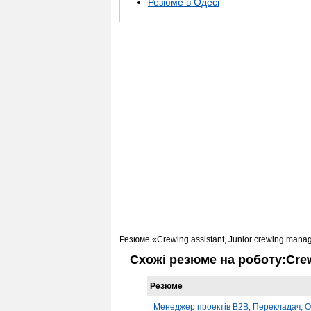
Резюме в Одесі
Резюме «Crewing assistant, Junior crewing mana
Схожі резюме на роботу:Crew
Резюме
Менеджер проектів B2B, Перекладач, О