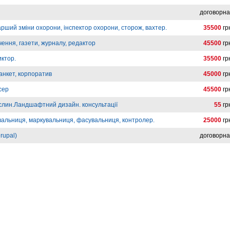
договорн
арший зміни охорони, інспектор охорони, сторож, вахтер.
35500
гр
ення, газети, журналу, редактор
45500
гр
иктор.
35500
гр
анкет, корпоратив
45000
гр
сер
45500
гр
слин.Ландшафтний дизайн. консультації
55
гр
вальниця, маркувальниця, фасувальниця, контролер.
25000
гр
rupal)
договорн