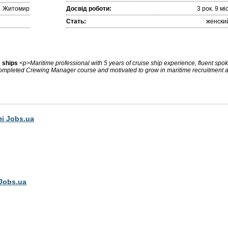
Житомир
Досвід роботи:
3 рок. 9 міc
Стать:
женски
e ships
<p>Maritime professional with 5 years of cruise ship experience, fluent spo
Completed Crewing Manager course and motivated to grow in maritime recruitment 
лі Jobs.ua
Jobs.ua