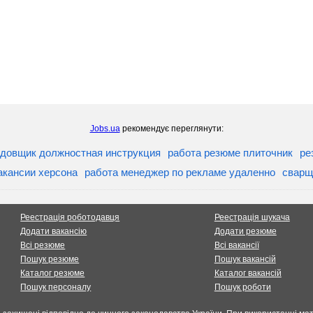
Jobs.ua
рекомендує переглянути:
довщик должностная инструкция
работа резюме плиточник
ре
акансии херсона
работа менеджер по рекламе удаленно
сварщ
Реестрація роботодавця
Реестрація шукача
Додати вакансію
Додати резюме
Всі резюме
Всі вакансії
Пошук резюме
Пошук вакансій
Каталог резюме
Каталог вакансій
Пошук персоналу
Пошук роботи