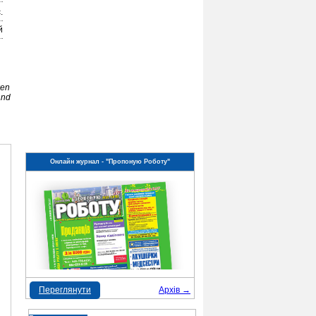
.
й
ken
and
Онлайн журнал - "Пропоную Роботу"
Переглянути
Архів →