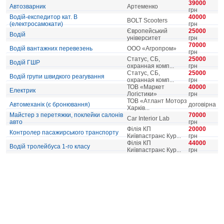
39000
Автозварник
Артеменко
грн
Водій-експедитор кат. В
40000
BOLT Scooters
(електросамокати)
грн
Європейський
25000
Водій
університет
грн
70000
Водій вантажних перевезень
ООО «Агропром»
грн
Статус, СБ,
25000
Водій ГШР
охранная комп...
грн
Статус, СБ,
25000
Водій групи швидкого реагування
охранная комп...
грн
ТОВ «Маркет
40000
Електрик
Логістики»
грн
ТОВ «Атлант Моторз
Автомеханік (є бронювання)
договірна
Харків...
Майстер з перетяжки, поклейки салонів
70000
Car Interior Lab
авто
грн
Філія КП
20000
Контролер пасажирського транспорту
Київпастранс Кур...
грн
Філія КП
44000
Водій тролейбуса 1-го класу
Київпастранс Кур...
грн