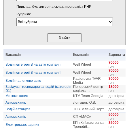
Приклад: бухгалтер на склад, програміст PHP
Рубрика:
Вакансія
Компанія
Зарплата
70000
Водій категорії В на авто компанії
Well Wheel
грн
70000
Водій категорії В на авто компанії
Well Wheel
грн
Радіогрупа TAVR
30000
Водій на легкове авто
Media
грн
Завідувач господарства-водій (категорія
Печерський центр
18000
D1)
соціальн...
грн
Мотомеханик
KTM Team Georgia
договірна
Автомеханік
Лопушок Ю.В.
договірна
Водій автобуса
ТОВ Зелений Порт
договірна
50000
Автомеханік
СП «МАС»
грн
КП «Київпастранс»
35000
Електрогазозварник
Тролейб...
грн