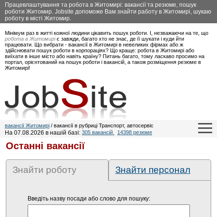
Працевлаштування та робота в Житомирі: вакансії та резюме, пошук
роботи Житомир. Jobsite допоможе Вам знайти работу в Житомирі, шукаю
роботу в місті Житомир.
Мінімум раз в житті кожної людини цікавить пошук роботи. І, незважаючи на те, що
робота в Житомирі
є завжди, багато хто не знає, де її шукати і куди йти
працювати. Що вибрати - вакансії в Житомирі в невеликих фірмах або ж
здійснювати пошук роботи в корпораціях? Що краще: робота в Житомирі або
виїхати в інше місто або навіть країну? Питань багато, тому ласкаво просимо на
портал, орієнтований на пошук роботи і вакансій, а також розміщення резюме в
Житомирі!
вакансії Житомирі
/ вакансії в рубриці Транспорт, автосервіс
На 07.08.2026 в нашій базі:
305 вакансій
,
14398 резюме
Останні вакансії
Знайти роботу
Знайти персонал
Введіть назву посади або слово для пошуку: