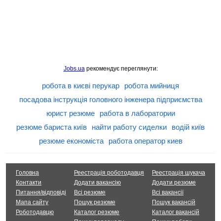
Jobs.ua
рекомендує переглянути:
робота в києві перукар
робота мийниця
посадова інструкція головного інженера підприємства
юрист резюме
работа в лаборатории
резюме бариста київ
найти работу сиделки
водій київ
резюме економіста
работа оператор киев
Головна
Реестрація роботодавця
Реестрація шукача
Контакти
Додати вакансію
Додати резюме
Питання/відповіді
Всі резюме
Всі вакансії
Мапа сайту
Пошук резюме
Пошук вакансій
Роботодавцю
Каталог резюме
Каталог вакансій