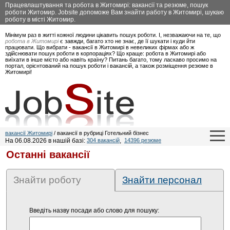
Працевлаштування та робота в Житомирі: вакансії та резюме, пошук
роботи Житомир. Jobsite допоможе Вам знайти работу в Житомирі, шукаю
роботу в місті Житомир.
Мінімум раз в житті кожної людини цікавить пошук роботи. І, незважаючи на те, що
робота в Житомирі
є завжди, багато хто не знає, де її шукати і куди йти
працювати. Що вибрати - вакансії в Житомирі в невеликих фірмах або ж
здійснювати пошук роботи в корпораціях? Що краще: робота в Житомирі або
виїхати в інше місто або навіть країну? Питань багато, тому ласкаво просимо на
портал, орієнтований на пошук роботи і вакансій, а також розміщення резюме в
Житомирі!
вакансії Житомирі
/ вакансії в рубриці Готельний бізнес
На 06.08.2026 в нашій базі:
304 вакансій
,
14396 резюме
Останні вакансії
Знайти роботу
Знайти персонал
Введіть назву посади або слово для пошуку: