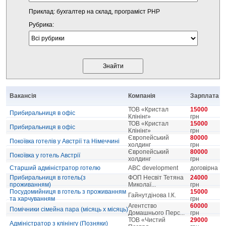
Приклад: бухгалтер на склад, програміст PHP
Рубрика:
Вакансія
Компанія
Зарплата
ТОВ «Кристал
15000
Прибиральниця в офіс
Клінінг»
грн
ТОВ «Кристал
15000
Прибиральниця в офіс
Клінінг»
грн
Європейський
80000
Покоївка готелів у Австрії та Німеччині
холдинг
грн
Європейський
80000
Покоївка у готель Австрії
холдинг
грн
Старший адміністратор готелю
ABC development
договірна
Прибиральниця в готель(з
ФОП Несвіт Тетяна
24000
проживанням)
Миколаї...
грн
Посудомийниця в готель з проживанням
15000
Гайнутдінова І.К.
та харчуванням
грн
Агентство
60000
Помічники сімейна пара (місяць х місяць)
Домашнього Перс...
грн
ТОВ «Чистий
29000
Адміністратор з клінінгу (Позняки)