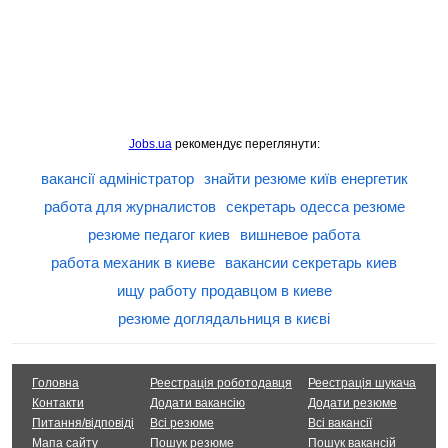
Jobs.ua
рекомендує переглянути:
вакансії адміністратор
знайти резюме київ енергетик
работа для журналистов
секретарь одесса резюме
резюме педагог киев
вишневое работа
работа механик в киеве
вакансии секретарь киев
ищу работу продавцом в киеве
резюме доглядальниця в києві
Головна
Реестрація роботодавця
Реестрація шукача
Контакти
Додати вакансію
Додати резюме
Питання/відповіді
Всі резюме
Всі вакансії
Мапа сайту
Пошук резюме
Пошук вакансій