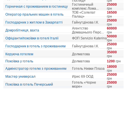
Погляд»
грн
Гостиничный
25000
Горничная с проживанием в гостиницу
комплекс Лома...
грн
ТОВ «Солелат
16500
Оператор пральних машин в готель
Палац»
грн
25000
Господарник з житлом в Закарпатті
Гайнутдінова І.К.
грн
Агентство
60000
Домробітниця, вахта
Домашнього Перс...
грн
50000
Офіціанти/покоївки в готелі Італії
ФОП Servizio Katerina
грн
25000
Господарник в готель з проживанням
Гайнутдінова І.К.
грн
35000
Керуюча готелем
Долматова
грн
Покоївка у готель
Долматова
1200
грн
18000
Адміністратор готелю з проживанням
Готель Нивки Плаза
грн
25000
Мастер универсал
Ирис 69 ООД
грн
Готель «Чорне
25000
Покоївка в готель Печерський
море»
грн