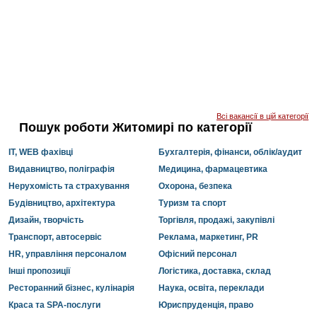
Всі вакансії в цій категорії
Пошук роботи Житомирі по категорії
IT, WEB фахівці
Бухгалтерія, фінанси, облік/аудит
Видавництво, поліграфія
Медицина, фармацевтика
Нерухомість та страхування
Охорона, безпека
Будівництво, архітектура
Туризм та спорт
Дизайн, творчість
Торгівля, продажі, закупівлі
Транспорт, автосервіс
Реклама, маркетинг, PR
HR, управління персоналом
Офісний персонал
Інші пропозиції
Логістика, доставка, склад
Ресторанний бізнес, кулінарія
Наука, освіта, переклади
Краса та SPA-послуги
Юриспруденція, право