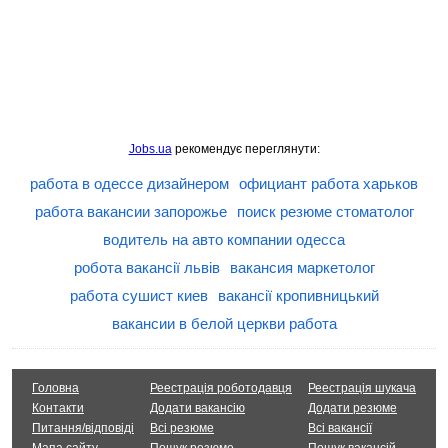
Jobs.ua
рекомендує переглянути:
работа в одессе дизайнером
официант работа харьков
работа вакансии запорожье
поиск резюме стоматолог
водитель на авто компании одесса
робота вакансії львів
вакансия маркетолог
работа сушист киев
вакансії кропивницький
вакансии в белой церкви работа
Головна
Реестрація роботодавця
Реестрація шукача
Контакти
Додати вакансію
Додати резюме
Питання/відповіді
Всі резюме
Всі вакансії