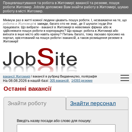
Працевлаштування та робота в Житомирі: вакансії та резюме, пошук
роботи Житомир. Jobsite допоможе Вам знайти работу в Житомирі, шукаю
роботу в місті Житомир.
Мінімум раз в житті кожної людини цікавить пошук роботи. І, незважаючи на те, що
робота в Житомирі
є завжди, багато хто не знає, де її шукати і куди йти
працювати. Що вибрати - вакансії в Житомирі в невеликих фірмах або ж
здійснювати пошук роботи в корпораціях? Що краще: робота в Житомирі або
виїхати в інше місто або навіть країну? Питань багато, тому ласкаво просимо на
портал, орієнтований на пошук роботи і вакансій, а також розміщення резюме в
Житомирі!
вакансії Житомирі
/ вакансії в рубриці Видавництво, поліграфія
На 08.08.2026 в нашій базі:
305 вакансій
,
14393 резюме
Останні вакансії
Знайти роботу
Знайти персонал
Введіть назву посади або слово для пошуку: