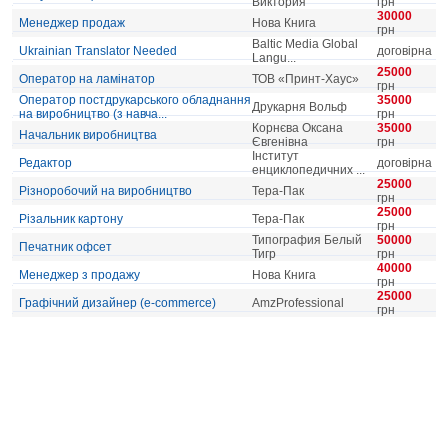
Виктория
грн
30000
Менеджер продаж
Нова Книга
грн
Baltic Media Global
Ukrainian Translator Needed
договірна
Langu...
25000
Оператор на ламінатор
ТОВ «Принт-Хаус»
грн
Оператор постдрукарського обладнання
35000
Друкарня Вольф
на виробництво (з навча...
грн
Корнєва Оксана
35000
Начальник виробництва
Євгенівна
грн
Інститут
Редактор
договірна
енциклопедичних ...
25000
Різноробочий на виробництво
Тера-Пак
грн
25000
Різальник картону
Тера-Пак
грн
Типография Белый
50000
Печатник офсет
Тигр
грн
40000
Менеджер з продажу
Нова Книга
грн
25000
Графічний дизайнер (e-commerce)
AmzProfessional
грн