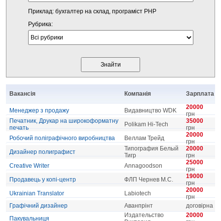
Приклад: бухгалтер на склад, програміст PHP
Рубрика:
Вакансія
Компанія
Зарплата
20000
Менеджер з продажу
Видавництво WDK
грн
Печатник, Друкар на широкоформатну
35000
Polikam Hi-Tech
печать
грн
20000
Робочий поліграфічного виробництва
Веллам Трейд
грн
Типография Белый
20000
Дизайнер полиграфист
Тигр
грн
25000
Creative Writer
Annagoodson
грн
19000
Продавець у копі-центр
ФЛП Чернев М.С.
грн
20000
Ukrainian Translator
Labiotech
грн
Графічний дизайнер
Аванпрінт
договірна
Издательство
20000
Пакувальниця