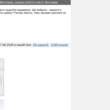
Житомирі, шукаю роботу в місті Житомир.
ати і куди йти працювати. Що вибрати - вакансії в
іть країну? Питань багато, тому ласкаво просимо на
7.08.2026 в нашій базі:
305 вакансій
,
14398 резюме