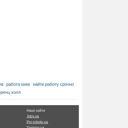
ев
работа киев
найти работу срочно
ренц холл
Наші сайти
Jobs.ua
Pro-robotu.ua
Training.ua