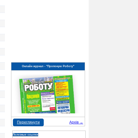
Онлайн журнал - "Пропоную Роботу"
Переглянути
Архів →
Полезные ссылки