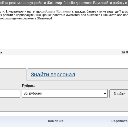
ії та резюме, пошук роботи Житомир. Jobsite допоможе Вам знайти работу в 
оти. І, незважаючи на те, що
робота в Житомирі
є завжди, багато хто не знає, де її шук
 роботи в корпораціях? Що краще: робота в Житомирі або виїхати в інше місто або нав
також розміщення резюме в Житомирі!
На 0
ка
Знайти персонал
Рубрика:
Компанія
Зарплата