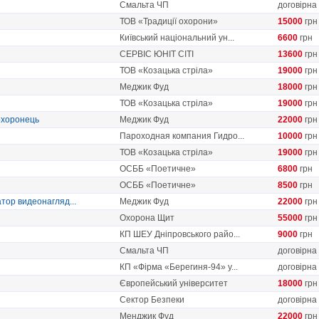
Смальта ЧП
договірна
ТОВ «Традиції охорони»
15000
грн
Київський національний ун...
6600
грн
СЕРВІС ЮНІТ СІТІ
13600
грн
ТОВ «Козацька стріла»
19000
грн
Меджик Фуд
18000
грн
ТОВ «Козацька стріла»
19000
грн
 охоронець
Меджик Фуд
22000
грн
Пароходная компания Гидро...
10000
грн
ТОВ «Козацька стріла»
19000
грн
ОСББ «Поетичне»
6800
грн
ОСББ «Поетичне»
8500
грн
тор видеонагляд...
Меджик Фуд
22000
грн
Охорона Щит
55000
грн
КП ШЕУ Дніпровського райо...
9000
грн
Смальта ЧП
договірна
КП «Фірма «Берегиня-94» у...
договірна
Європейський університет
18000
грн
Сектор Безпеки
договірна
Менджик Фуд
22000
грн