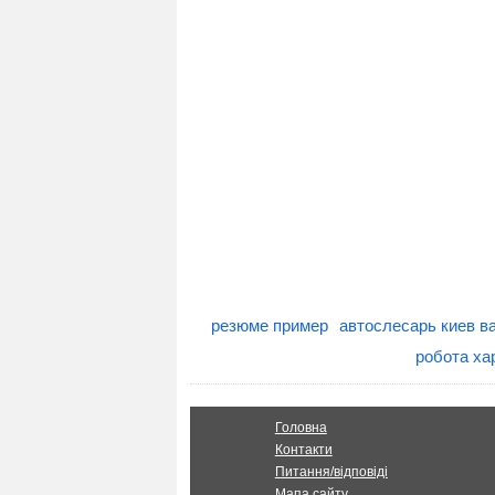
резюме пример
автослесарь киев в
робота хар
Головна
Контакти
Питання/відповіді
Мапа сайту