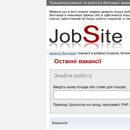
Працевлаштування та робота в Житомирі: ваканс
Мінімум раз в житті кожної людини цікавить пошук роб
Житомирі в невеликих фірмах або ж здійснювати пошук
портал, орієнтований на пошук роботи і вакансій, а 
вакансії Житомирі
/ вакансії в рубриці Охорона, безпе
Останні вакансії
Знайти роботу
Введіть назву посади або слово для пошуку:
Приклад: бухгалтер на склад, програміст PHP
Вакансія