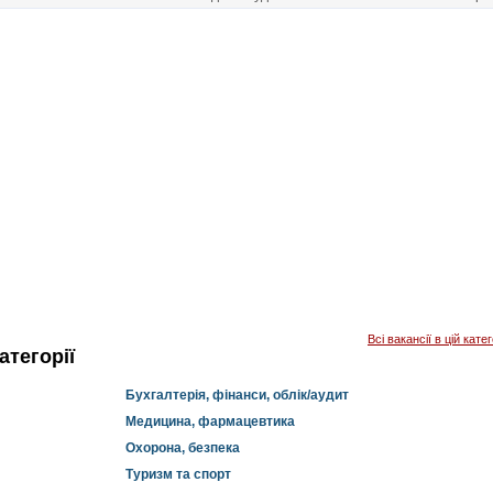
Всі вакансії в цій катег
атегорії
Бухгалтерія, фінанси, облік/аудит
Медицина, фармацевтика
Охорона, безпека
Туризм та спорт