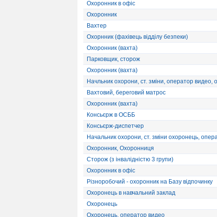
Охоронник в офіс
Охоронник
Вахтер
Охорнник (фахівець відділу безпеки)
Охоронник (вахта)
Парковщик, сторож
Охоронник (вахта)
Начльник охорони, ст. зміни, оператор видео,
Вахтовий, береговий матрос
Охоронник (вахта)
Консьєрж в ОСББ
Консьєрж-диспетчер
Начальник охорони, ст. зміни охоронець, опера
Охоронник, Охоронниця
Сторож (з інвалідністю 3 групи)
Охоронник в офіс
Різноробочий - охоронник на Базу відпочинку
Охоронець в навчальний заклад
Охоронець
Охоронець, оператор видео