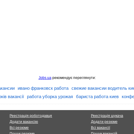
Jobs.ua
рекомендує переглянути:
акансии
ивано франковск работа
свежие вакансии водитель ки
ків вакансії
работа уборка урожая
бариста работа киев
конфе
Реестрація роботодавця
Реестрація шукача
Додати вакансію
Додати резюме
Всі резюме
Всі вакансії
Пошук резюме
Пошук вакансій