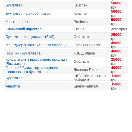
50000
Бухгалтер
Кейспак
грн
50000
Бухгалтер на виробництво
Кейспак
грн
50000
Кошторисник
Profinstall
грн
Фінансовий директор
Еконія
договірна
25000
Бухгалтер-консультант (ВАS)
Софтком
грн
49000
Менеджер з постачання та операцій
Gapoks Projects
грн
40000
Помічник бухгалтера
ТОВ Дімпром
грн
Консультант з програмного продукту
25000
Софтком
(Ліга:закон)
грн
Головний бухгалтер, заступник
40000
Деловод Плюс
головновного бухгалтера
грн
ШЕУ Оболонського
31000
Бухгалтер
району м...
грн
35000
Аналітик
Брейн-капітал
грн