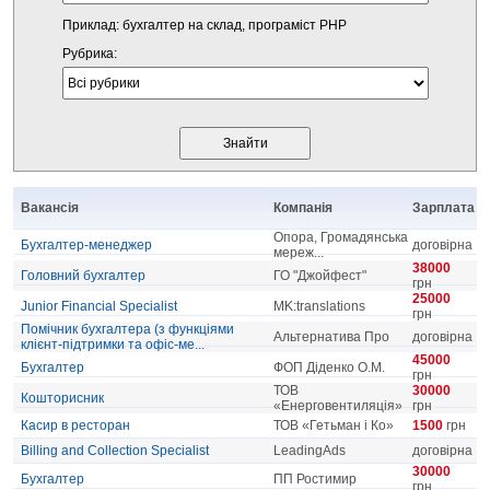
Приклад: бухгалтер на склад, програміст PHP
Рубрика:
Вакансія
Компанія
Зарплата
Опора, Громадянська
Бухгалтер-менеджер
договірна
мереж...
38000
Головний бухгалтер
ГО "Джойфест"
грн
25000
Junior Financial Specialist
MK:translations
грн
Помічник бухгалтера (з функціями
Альтернатива Про
договірна
клієнт-підтримки та офіс-ме...
45000
Бухгалтер
ФОП Діденко О.М.
грн
ТОВ
30000
Кошторисник
«Енерговентиляція»
грн
Касир в ресторан
ТОВ «Гетьман і Ко»
1500
грн
Billing and Collection Specialist
LeadingAds
договірна
30000
Бухгалтер
ПП Ростимир
грн