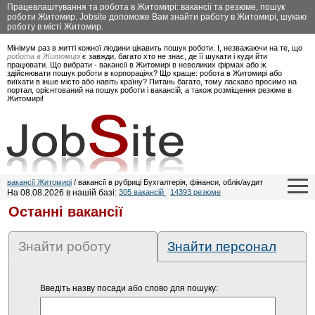
Працевлаштування та робота в Житомирі: вакансії та резюме, пошук
роботи Житомир. Jobsite допоможе Вам знайти работу в Житомирі, шукаю
роботу в місті Житомир.
Мінімум раз в житті кожної людини цікавить пошук роботи. І, незважаючи на те, що
робота в Житомирі
є завжди, багато хто не знає, де її шукати і куди йти
працювати. Що вибрати - вакансії в Житомирі в невеликих фірмах або ж
здійснювати пошук роботи в корпораціях? Що краще: робота в Житомирі або
виїхати в інше місто або навіть країну? Питань багато, тому ласкаво просимо на
портал, орієнтований на пошук роботи і вакансій, а також розміщення резюме в
Житомирі!
вакансії Житомирі
/ вакансії в рубриці Бухгалтерія, фінанси, облік/аудит
На 08.08.2026 в нашій базі:
305 вакансій
,
14393 резюме
Останні вакансії
Знайти роботу
Знайти персонал
Введіть назву посади або слово для пошуку: