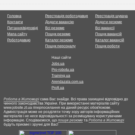
Головна
Реестрація роботодавця
Реестрація шукача
Контакти
Додати вакансію
Додати резюме
Питання/відповіді
Всі резюме
Всі вакансії
Мапа сайту
Пошук резюме
Пошук вакансій
Роботодавцю
Каталог резюме
Каталог вакансій
Пошук персоналу
Пошук роботи
Наші сайти
Jobs.ua
Pro-robotu.ua
Training.ua
Arendazala.com.ua
Profi.ua
Робота в Житомирі
сама Вас знайде. Всі права захищені відповідно до
чинного законодавства України. При використанні матеріалів сайту
www.jobsite.zt.ua гіперпосилання на даний ресурс обов'язкове.
Адміністрація може не розділяти точку зору авторів інформаційних
матеріалів і не несе відповідальності за розміщувану користувачами
інформацію. Сподіваємося, що
пошук резюме
та
Робота в Житомирі
будуть приємні і зручні для Вас!