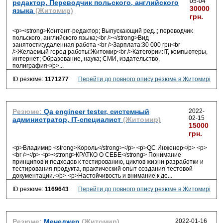
05-04
редактор, Переводчик польского, английского
30000
языка
(Житомир)
грн.
<p><strong>Контент-редактор; Выпускающий ред. ; переводчик
польского, английского языка;<br /></strong>Вид
занятости:удаленная работа <br />Зарплата:30 000 грн<br
/>Желаемый город работы:Житомир<br />Категории:IT, компьютеры,
интернет; Образование, наука; СМИ, издательство,
полиграфия</p>
...
ID резюме:
1171277
Перейти до повного опису резюме в Житомирі
Резюме:
Qa engineer tester, системный
2022-
02-15
администратор, IT-специалист
(Житомир)
15000
грн.
<p>Владимир <strong>Король</strong></p> <p>QC Инженер</p> <p>
<br /></p> <p><strong>КРАТКО О СЕБЕ</strong> Понимание
принципов и подходов к тестированию, циклов жизни разработки и
тестирования продукта, практический опыт создания тестовой
документации.</p> <p>Настойчивость и внимание к де
...
ID резюме:
1169643
Перейти до повного опису резюме в Житомирі
Резюме:
Менеджер
(Житомир)
2022-01-16