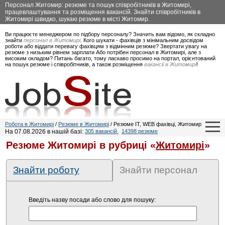
Персонал Житомир: резюме та пошук співробітників в Житомирі,
працевлаштування та розміщення вакансій. Знайти співробітників в
Житомирі швидко, шукаю резюме в місті Житомир.
Ви працюєте менеджером по підбору персоналу? Значить вам відомо, як складно
знайти
персонал в Житомирі
. Кого шукати - фахівців з мінімальним досвідом
роботи або віддати перевагу фахівцям з відмінним резюме? Звертати увагу на
резюме з низьким рівнем зарплати Або потрібен персонал в Житомирі, але з
високим окладом? Питань багато, тому ласкаво просимо на портал, орієнтований
на пошук резюме і співробітників, а також розміщення
вакансії в Житомирі
!
Робота в Житомирі
/
Резюме в Житомирі
/ Резюме IT, WEB фахівці, Житомир
На 07.08.2026 в нашій базі:
305 вакансій
,
14398 резюме
Резюме Житомирі в рубриці «
Житомирі
»
Знайти роботу
Знайти персонал
Введіть назву посади або слово для пошуку: