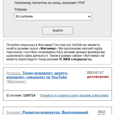
Наприклад: бухгалтер на склад, програміст PHP
Рубрика:
Потрібен персонал в Житомирі? На порталі JobSite ви зможете
знайти резюме галузі «
Житомирі
». Ми пропонуємо якісний підбір
персоналу і постійно оновлювану базу резюме кращих фахівців від
шукачів всіх сфер діяльності. Також в рамках сфери «Житомирі» ви
можете переглядати тільки резюме
IT, WEB специалисты
.
Резюме:
Техно-журналіст, крипто-
2022-07-17
договорная
журналіст, спеціаліст по YouTube
(Житомир)
...
ID резюме:
1165714
Перейти до повного опису резюме в Житомирі
Резюме:
Редактор-корректор, Выпускающий
2022-