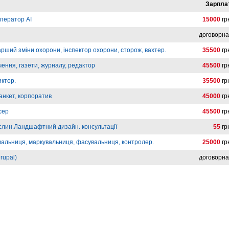
Зарпла
ператор AI
15000
гр
договорн
арший зміни охорони, інспектор охорони, сторож, вахтер.
35500
гр
ення, газети, журналу, редактор
45500
гр
иктор.
35500
гр
анкет, корпоратив
45000
гр
сер
45500
гр
слин.Ландшафтний дизайн. консультації
55
гр
вальниця, маркувальниця, фасувальниця, контролер.
25000
гр
rupal)
договорн