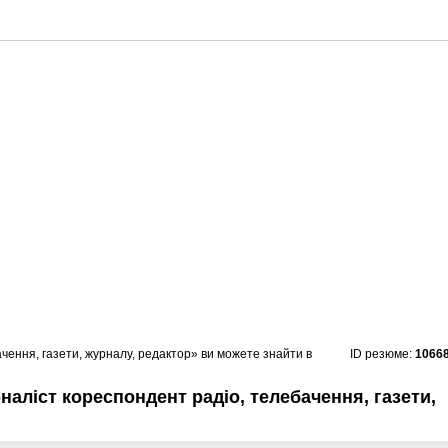
ення, газети, журналу, редактор» ви можете знайти в
ID резюме:
1066
аліст кореспондент радіо, телебачення, газети,