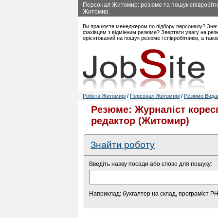
Персонал Житомир: резюме та пошук співробітни
Житомир.
Ви працюєте менеджером по підбору персоналу? Знач
фахівцям з відмінним резюме? Звертати увагу на рез
орієнтований на пошук резюме і співробітників, а так
Робота Житомирі
/
Персонал Житомирі
/
Резюме Видав
Резюме: Журналіст коресп
редактор (Житомир)
Знайти роботу
Введіть назву посади або слово для пошуку:
Наприклад: бухгалтер на склад, програміст P