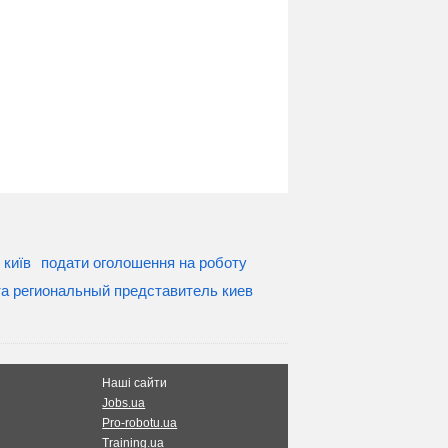
 київ
подати оголошення на роботу
а региональный представитель киев
Наші сайти
Jobs.ua
Pro-robotu.ua
Training.ua