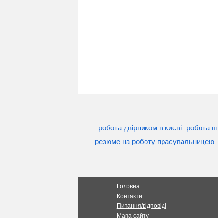
робота двірником в києві
робота ш
резюме на роботу прасувальницею
Головна
Контакти
Питання/відповіді
Мапа сайту