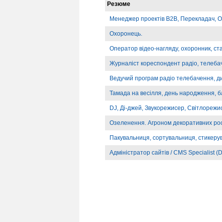
Резюме
Менеджер проектів B2B, Перекладач, О
Охоронець.
Оператор відео-нагляду, охоронник, ст
Журналіст кореспондент радіо, телебач
Ведучий програм радіо телебачення, д
Тамада на весілля, день народження, б
DJ, Ді-джей, Звукорежисер, Світлорежи
Озеленення. Агроном декоративних ро
Пакувальниця, сортувальниця, стикеру
Адміністратор сайтів / CMS Specialist (D