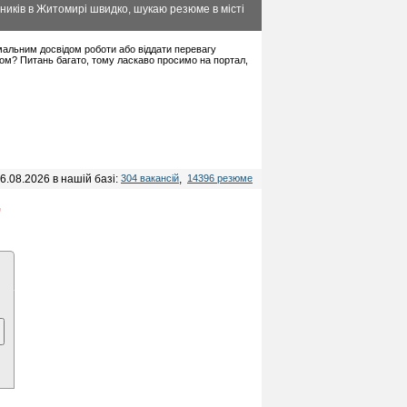
ників в Житомирі швидко, шукаю резюме в місті
німальним досвідом роботи або віддати перевагу
дом? Питань багато, тому ласкаво просимо на портал,
6.08.2026 в нашій базі:
304 вакансій
,
14396 резюме
,