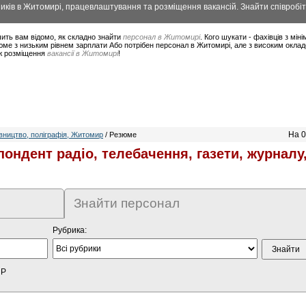
ків в Житомирі, працевлаштування та розміщення вакансій. Знайти співробіт
ить вам відомо, як складно знайти
персонал в Житомирі
. Кого шукати - фахівців з мі
юме з низьким рівнем зарплати Або потрібен персонал в Житомирі, але з високим окла
ож розміщення
вакансії в Житомирі
!
На 0
ництво, поліграфія, Житомир
/ Резюме
ондент радіо, телебачення, газети, журналу
Знайти персонал
Рубрика:
HP