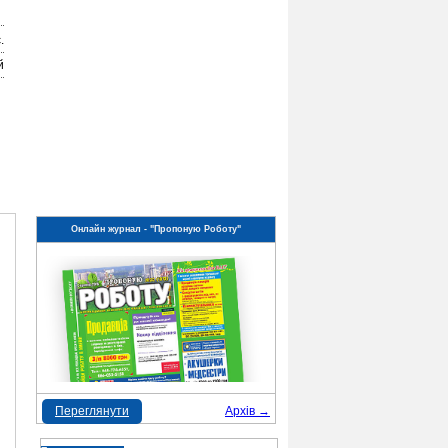
.
й
Онлайн журнал - "Пропоную Роботу"
Переглянути
Архів →