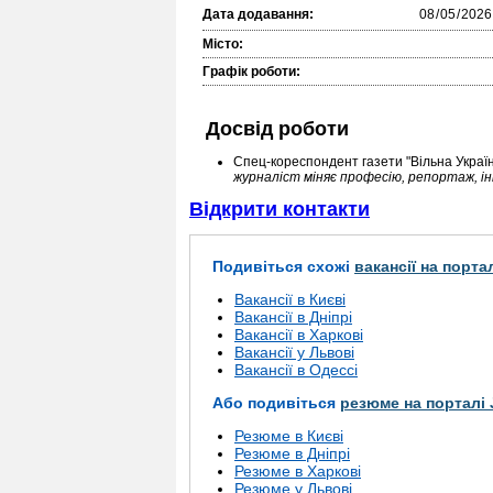
Дата додавання:
Місто:
Графік роботи:
Досвід роботи
Спец-кореспондент газети "Вільна Украї
журналіст міняє професію, репортаж, і
Відкрити контакти
Подивіться схожі
вакансії на порта
Вакансії в Києві
Вакансії в Дніпрі
Вакансії в Харкові
Вакансії у Львові
Вакансії в Одессі
Або подивіться
резюме на порталі 
Резюме в Києві
Резюме в Дніпрі
Резюме в Харкові
Резюме у Львові