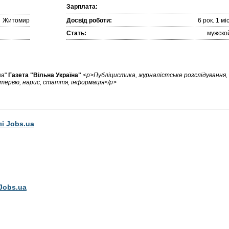
Зарплата:
Житомир
Досвід роботи:
6 рок. 1 міc
Стать:
мужско
на"
Газета "Вільна Україна"
<p>Публіцистика, журналістське розслідування,
нтервю, нарис, стаття, інформація</p>
лі Jobs.ua
Jobs.ua