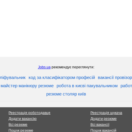
Jobs.ua
рекомендує переглянути:
ліфувальник
код за класифікатором професій
вакансії провізор
майстер манікюру резюме
робота в києві пакувальником
работ
резюме столяр київ
Реестрація роботодавця
Реестрація шукача
Додати вакансію
Додати резюме
Всі резюме
Всі вакансії
Пошук резюме
Пошук вакансій