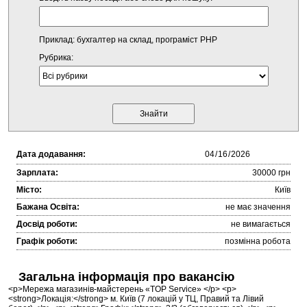
Приклад: бухгалтер на склад, програміст PHP
Рубрика:
Дата додавання:
Зарплата:
30000 грн
Місто:
Київ
Бажана Освіта:
не має значення
Досвід роботи:
не вимагається
Графік роботи:
позмінна робота
Загальна інформація про вакансію
<p>Мережа магазинів-майстерень «TOP Service» </p> <p>
<strong>Локація:</strong> м. Київ (7 локацій у ТЦ, Правий та Лівий