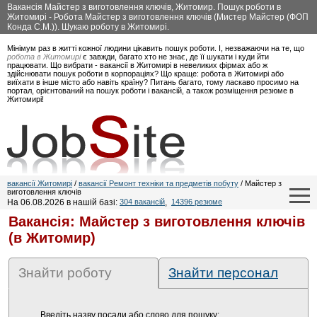
Вакансія Майстер з виготовлення ключів, Житомир. Пошук роботи в
Житомирі - Робота Майстер з виготовлення ключів (Мистер Майстер (ФОП
Конда С.М.)). Шукаю роботу в Житомирі.
Мінімум раз в житті кожної людини цікавить пошук роботи. І, незважаючи на те, що
робота в Житомирі
є завжди, багато хто не знає, де її шукати і куди йти
працювати. Що вибрати - вакансії в Житомирі в невеликих фірмах або ж
здійснювати пошук роботи в корпораціях? Що краще: робота в Житомирі або
виїхати в інше місто або навіть країну? Питань багато, тому ласкаво просимо на
портал, орієнтований на пошук роботи і вакансій, а також розміщення резюме в
Житомирі!
вакансії Житомирі
/
вакансії Ремонт техніки та предметів побуту
/ Майстер з
виготовлення ключів
На 06.08.2026 в нашій базі:
304 вакансій
,
14396 резюме
Вакансія: Майстер з виготовлення ключів
(в Житомир)
Знайти роботу
Знайти персонал
Введіть назву посади або слово для пошуку: