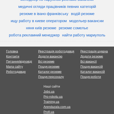
медичні огляди працівників певних категорій
резюме в івано франківську
водій резюме
ищу работу в киеве оператором
модельер вакансии
няня київ резюме
резюме сомелье
робота рекламний менеджер
найти работу мариуполь
Головна
Реестрація роботодавця
Реестрація шукача
Контакти
Додати вакансію
Додати резюме
Питання/відповіді
Всі резюме
Всі вакансії
Мапа сайту
Пошук резюме
Пошук вакансій
Роботодавцю
Каталог резюме
Каталог вакансій
Пошук персоналу
Пошук роботи
Наші сайти
Jobs.ua
Pro-robotu.ua
Training.ua
Arendazala.com.ua
Profi.ua