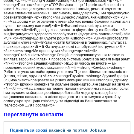
берег) </p> <p><strong>Графік:</strong> 3/3 (обговорюється) </p> <p>
<strong>Про нас:</strong> «TOP Service» — це 11 років стабільності та
якості. Ми спеціалізуємося на виготовленні ключів, ремонті взуття та
заміні елементів живлення. Нас знають, нам довіряють, і ми продовжуємо
розвиватися!</p> <p><strong>Ми шукаємо людину, яка:</strong></p> <ul>
<li>Має досвід у виготовленні ключів (або має велике бажання навчитися з
нуля — ми всьому навчимо!).</li><li>Вміє ввічливо спілкуватися з
клієнтами.</li><li>Відповідальна, чесна та цінує якість у своїй роботі.</li>
<li>Дотримується здорового способу життя (відсутність залежностей).</li>
</ul> <p><strong>Що ви будете робити:</strong></p> <ul><li>Виготовляти
дублікати ключів.</li><li>Замінювати батарейки в годинниках, пультах та
інших пристроях.</li><li>Заточувати ножі та побутовий інструмент.</li>
</ul> <p><strong>Ми пропонуємо:</strong></p> <ol><li>
<strong>Стабільність:</strong> Офіційне працевлаштування та вчасна
виплата заробітної плати + прозора система бонусів за окремі види робіт.
</li><li><strong>Навчання:</strong> Якщо ви чогось не вмієте — ми
проведемо повний курс стажування.</li><li><strong>Комфорт:</strong>
Робота в сучасних майстернях у великих ТЦ з постійним потоком клієнтів
(тепло, світло, зручно).</li><li><strong>Гнучкість:</strong> Зручний графік
3/3, можливість працювати на різних локаціях.</li><li><strong>Підтримку:
</strong> Дружній колектив та лояльне керівництво, яке завжди на зв’язку.
</li></ol> <p>Наша команда прагне тримати високу якість наданих послуг,
і ми шукаємо майстра з досвідом роботи або людину, котра дійсно
зацікавлена навчитись та якісно працювати та отримувати достойну
оплату.</p> <p>Щодо співбесіди та відповіді на Ваші запитання за
телефоном ...79 Ярослав</p>
Переглянути контакти
Подивіться схожі
вакансії на порталі Jobs.ua