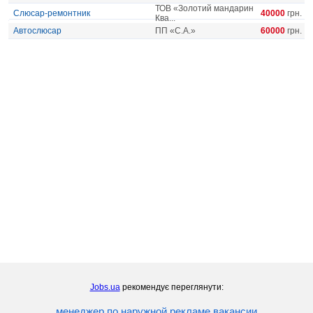
ТОВ «Золотий мандарин
Слюсар-ремонтник
40000
грн.
Ква...
Автослюсар
ПП «С.А.»
60000
грн.
Jobs.ua
рекомендує переглянути:
менеджер по наружной рекламе вакансии