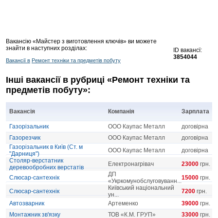
Вакансію «Майстер з виготовлення ключів» ви можете
знайти в наступних розділах:
ID вакансї:
3854044
Вакансії в
Ремонт техніки та предметів побуту
Інші вакансії в рубриці «Ремонт техніки та
предметів побуту»:
Вакансія
Компанія
Зарплата
Газорізальник
ООО Каупас Металл
договірна
Газорезчик
ООО Каупас Металл
договірна
Газорізальник в Київ (Ст. м
ООО Каупас Металл
договірна
"Дарниця")
Столяр-верстатник
Електронагрівач
23000
грн.
деревообробних верстатів
ДП
Слюсар-сантехнік
15000
грн.
«Укркомунобслуговуванн...
Київський національний
Слюсар-сантехнік
7200
грн.
ун...
Автозварник
Артеменко
39000
грн.
Монтажник зв'язку
ТОВ «К.М. ГРУП»
33000
грн.