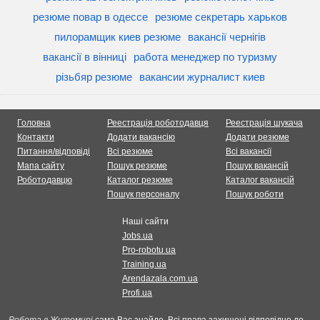
резюме повар в одессе
резюме секретарь харьков
пилорамщик киев резюме
вакансії чернігів
вакансії в вінниці
работа менеджер по туризму
різьбяр резюме
вакансии журналист киев
Головна
Реестрація роботодавця
Реестрація шукача
Контакти
Додати вакансію
Додати резюме
Питання/відповіді
Всі резюме
Всі вакансії
Мапа сайту
Пошук резюме
Пошук вакансій
Роботодавцю
Каталог резюме
Каталог вакансій
Пошук персоналу
Пошук роботи
Наші сайти
Jobs.ua
Pro-robotu.ua
Training.ua
Arendazala.com.ua
Profi.ua