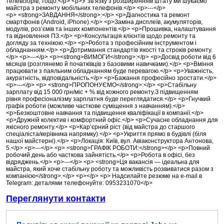
телевізорів, тощо.</p> <p>У зв’язку з розширенням штату ми шукаємо
майстра з ремонту мобільних телефонів.</p> <p>---</p>
<p> <strong>ЗАВДАННЯ</strong>:</p> <p>Діагностика та ремонт
смартфонів (Android, iPhone).</p> <p>Заміна дисплеїв, акумуляторів,
модулів, роз’ємів та інших компонентів.</p> <p>Прошивка, налаштування
та відновлення ПЗ.</p> <p>Консультація клієнтів щодо ремонту та
догляду за технікою.</p> <p>Робота з професійним інструментом і
обладнанням.</p> <p>Дотримання стандартів якості та строків ремонту.
</p> <p>---</p> <p><strong>ВИМОГИ</strong>:</p> <p>Досвід роботи від 6
місяців (розглянемо й початківців з базовими навичками).</p> <p>Вміння
працювати з паяльним обладнанням буде перевагою.</p> <p>Уважність,
акуратність, відповідальність.</p> <p>Бажання професійно зростати.</p>
<p>---</p> <p> <strong>ПРОПОНУЄМО</strong>:</p> <p>Стабільну
зарплату від 15 000 грн/міс + % від кожного ремонту.З підвищенням
рівня професіоналізму зарплатня буде переглядатися.</p> <p>Гнучкий
графік роботи (можливе часткове суміщення з навчанням).</p>
<p>Безкоштовне навчання та підвищення кваліфікації в компанії.</p>
<p>Дружній колектив і комфортний офіс.</p> <p>Сучасне обладнання для
якісного ремонту.</p> <p>Кар’єрний ріст (від майстра до старшого
спеціаліста/керівника напрямку).</p> <p>Укриття прямо в будівлі (біля
нашої майстерні).</p> <p>Локація: Київ, вул. Авіаконструктора Антонова,
5.</p> <p>---</p> <p> <strong>ГРАФІК РОБОТИ:</strong></p> <p>Повний
робочий день або часткова зайнятість.</p> <p>Робота в офісі, без
відряджень.</p> <p>---</p> <p> <strong>Ця вакансія — ідеальна для
майстра, який хоче стабільну роботу та можливість розвиватися разом з
компанією</strong>.</p> <p></p> <p> Надсилайте резюме на e-mail в
Telegram: деталями телефонуйте: 0953231070</p>
Переглянути контакти