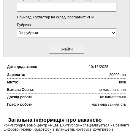
Приклад: бухгалтер на склад, програміст PHP
Рубрика:
Дата додавання:
Зарплата:
20000 грн
Місто:
Київ
Бажана Освіта:
не має значення
Досвід роботи:
не вимагається
Графік роботи:
часткова зайнятість
Загальна інформація про вакансію
<p><strong>Сервіс-Центр «РЕМТЕХ</strong>» спеціалізується на ремонті
цифрової техніки: смартфонів, планшетів, ноутбуків, комп’ютерів,