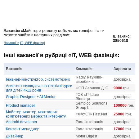
Вакансію «Майстер з ремонту мобыльних телефонів» ви
можете знайти в наступних розділах:
ID вакансї:
3850618
Вакансії в
IT, WEB фахівці
Інші вакансії в рубриці «IT, WEB фахівці»:
Вакансія
Компанія
Зарплата
Radiy, науково-
Інженер-конструктор, системотехнік
договірна
виробниче ...
Асистент викладача на технічні курси
ФОП Леонова Д. О.
9000
грн.
для дітей 4-12 років
ТОВ «ІТ-Шаг»
Graphic Designer + AI Mentor
договірна
Вінниця
Sempico Solutions
Product manager
100000
грн.
Group L...
Майстер, монтер, монтажник
«ФАУСТ» Fast.Net
25000
грн.
комп'ютерних мереж та інтернету
Android developer
Роял Інтеграція
договірна
Контент менеджер
Роял Інтеграція
17000
грн.
Дизайнер
Motor Digest
договірна