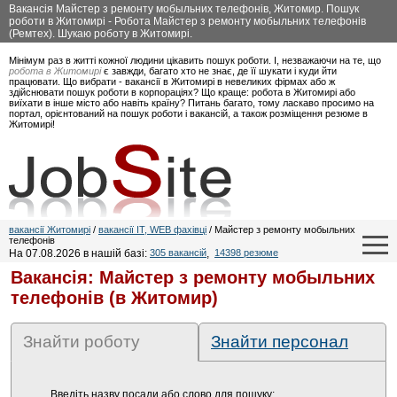
Вакансія Майстер з ремонту мобыльних телефонів, Житомир. Пошук
роботи в Житомирі - Робота Майстер з ремонту мобыльних телефонів
(Ремтех). Шукаю роботу в Житомирі.
Мінімум раз в житті кожної людини цікавить пошук роботи. І, незважаючи на те, що
робота в Житомирі
є завжди, багато хто не знає, де її шукати і куди йти
працювати. Що вибрати - вакансії в Житомирі в невеликих фірмах або ж
здійснювати пошук роботи в корпораціях? Що краще: робота в Житомирі або
виїхати в інше місто або навіть країну? Питань багато, тому ласкаво просимо на
портал, орієнтований на пошук роботи і вакансій, а також розміщення резюме в
Житомирі!
вакансії Житомирі
/
вакансії IT, WEB фахівці
/ Майстер з ремонту мобыльних
телефонів
На 07.08.2026 в нашій базі:
305 вакансій
,
14398 резюме
Вакансія: Майстер з ремонту мобыльних
телефонів (в Житомир)
Знайти роботу
Знайти персонал
Введіть назву посади або слово для пошуку: