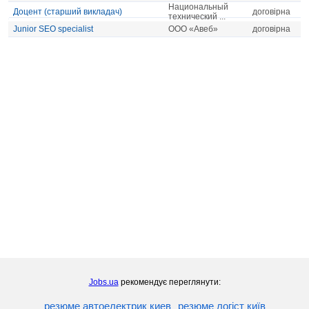
Национальный
Доцент (старший викладач)
договірна
технический ...
Junior SEO specialist
ООО «Авеб»
договірна
Jobs.ua
рекомендує переглянути:
резюме автоелектрик киев
резюме логіст київ