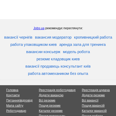
Jobs.ua
рекомендує переглянути:
вакансії чернігів
вакансия модератор
кропивницкий работа
работа упаковщиком киев
аренда зала для тренинга
вакансии консьерж
модель робота
резюме кладовщик киев
вакансії продавець консультант київ
работа автомехаником без опыта
Головна
Реестрація роботодавця
Реестрація шукача
Контакти
Додати вакансію
Додати резюме
Питання/відповіді
Всі резюме
Всі вакансії
Мапа сайту
Пошук резюме
Пошук вакансій
Роботодавцю
Каталог резюме
Каталог вакансій