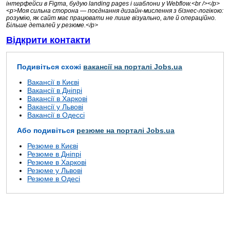
інтерфейси в Figma, будую landing pages і шаблони у Webflow.<br /></p>
<p>Моя сильна сторона — поєднання дизайн-мислення з бізнес-логікою:
розумію, як сайт має працювати не лише візуально, але й операційно.
Більше деталей у резюме.</p>
Відкрити контакти
Подивіться схожі
вакансії на порталі Jobs.ua
Вакансії в Києві
Вакансії в Дніпрі
Вакансії в Харкові
Вакансії у Львові
Вакансії в Одессі
Або подивіться
резюме на порталі Jobs.ua
Резюме в Києві
Резюме в Дніпрі
Резюме в Харкові
Резюме у Львові
Резюме в Одесі