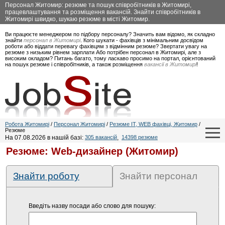
Персонал Житомир: резюме та пошук співробітників в Житомирі,
працевлаштування та розміщення вакансій. Знайти співробітників в
Житомирі швидко, шукаю резюме в місті Житомир.
Ви працюєте менеджером по підбору персоналу? Значить вам відомо, як складно
знайти
персонал в Житомирі
. Кого шукати - фахівців з мінімальним досвідом
роботи або віддати перевагу фахівцям з відмінним резюме? Звертати увагу на
резюме з низьким рівнем зарплати Або потрібен персонал в Житомирі, але з
високим окладом? Питань багато, тому ласкаво просимо на портал, орієнтований
на пошук резюме і співробітників, а також розміщення
вакансії в Житомирі
!
Робота Житомирі
/
Персонал Житомирі
/
Резюме IT, WEB фахівці, Житомир
/
Резюме
На 07.08.2026 в нашій базі:
305 вакансій
,
14398 резюме
Резюме: Web-дизайнер (Житомир)
Знайти роботу
Знайти персонал
Введіть назву посади або слово для пошуку: