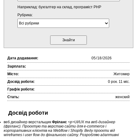
Наприклад: бухгалтер на склад, програміст PHP
Рубрика:
Дата додавання:
Зарплата:
Місто:
Житомир
Досвід роботи:
0 рок. 11 міc.
Графік роботи:
Стать:
женский
Досвід роботи
веб дизайнер верстальщик
Фріланс
<p>UI/UX та веб-дизайнер
(фріланс). Проєктую та верстаю сайти для e-commerce і
корпоративних клієнтів на Webflow і Shopify. Веду проєкти від
wireframes і user flow до фінального сайту. Розробляю адаптивні