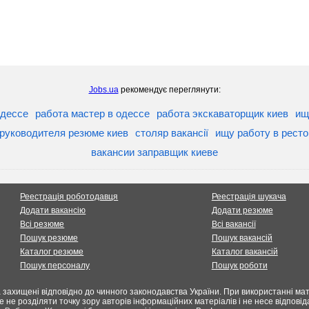
Jobs.ua
рекомендує переглянути:
одессе
работа мастер в одессе
работа экскаваторщик киев
ищ
 руководителя резюме киев
столяр вакансії
ищу работу в рест
вакансии заправщик киеве
Реестрація роботодавця
Реестрація шукача
Додати вакансію
Додати резюме
Всі резюме
Всі вакансії
Пошук резюме
Пошук вакансій
Каталог резюме
Каталог вакансій
Пошук персоналу
Пошук роботи
 захищені відповідно до чинного законодавства України. При використанні мате
е не розділяти точку зору авторів інформаційних матеріалів і не несе відпов