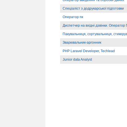
Оператор введення та обробки даних
Спеціаліст з додрукарської підготовки
Оператор пк
Диспетчер на вхідні дзвінки. Оператор
Пакувальниця, сортувальниця, стикеру
Зварювальник-аргонник
PHP Laravel Developer, Techlead
Junior data Analyst