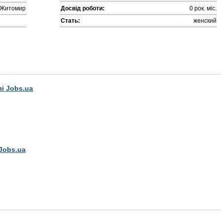
Житомир
Досвід роботи:
0 рок. міc.
Стать:
женский
лі Jobs.ua
Jobs.ua