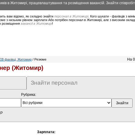
ків в Житомирі, працевлаштування та розміщення вакансій. Знайти співробіт
ить вам відомо, як складно знайти
персонал в Житомирі
. Кого шукати - фахівців з мі
юме з низьким рівнем зарплати Або потрібен персонал в Житомирі, але з високим окла
ож розміщення
вакансії в Житомирі
!
На 0
EB фахівці, Житомир
/ Резюме
нер (Житомир)
Знайти персонал
Рубрика:
HP
Зарплата: