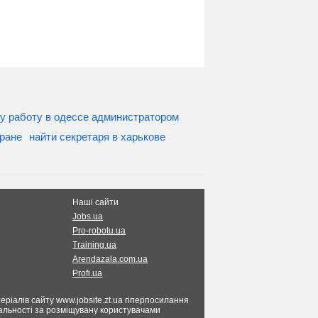
у работу в одессе администратором
оране
найти секретаря в харькове
Наші сайти
Jobs.ua
Pro-robotu.ua
Training.ua
Arendazala.com.ua
Profi.ua
ріалів сайту www.jobsite.zt.ua гіперпосилання
ідальності за розміщувану користувачами