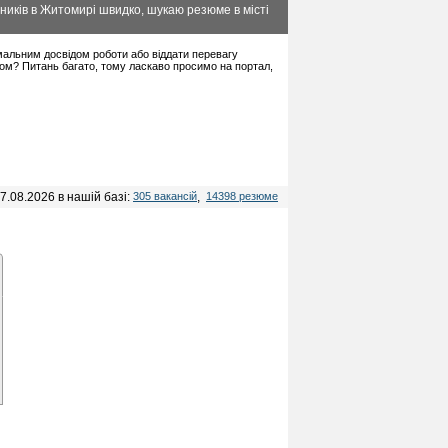
ників в Житомирі швидко, шукаю резюме в місті
німальним досвідом роботи або віддати перевагу
дом? Питань багато, тому ласкаво просимо на портал,
7.08.2026 в нашій базі:
305 вакансій
,
14398 резюме