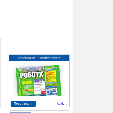
Онлайн журнал - "Пропоную Роботу"
Переглянути
Архів →