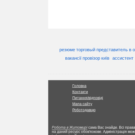
резюме торговый представитель в 
вакансії провізор київ
ассистент
Головна
Контакти
Питання/відповіді
Мапа сайту
Роботодавцю
Робота в Житомирі
сама Вас знайде. Всі права
на даний ресурс обов'язкове. Адміністрація мож