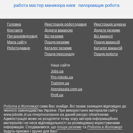
работа мастер маникюра киев
пилорамщик робота
Головна
Реестрація роботодавця
Реестрація шукача
Контакти
Додати вакансію
Додати резюме
Питання/відповіді
Всі резюме
Всі вакансії
Мапа сайту
Пошук резюме
Пошук вакансій
Роботодавцю
Каталог резюме
Каталог вакансій
Пошук персоналу
Пошук роботи
Наші сайти
Jobs.ua
Pro-robotu.ua
Training.ua
Arendazala.com.ua
Profi.ua
Робота в Житомирі
сама Вас знайде. Всі права захищені відповідно до
чинного законодавства України. При використанні матеріалів сайту
www.jobsite.zt.ua гіперпосилання на даний ресурс обов'язкове.
Адміністрація може не розділяти точку зору авторів інформаційних
матеріалів і не несе відповідальності за розміщувану користувачами
інформацію. Сподіваємося, що
пошук резюме
та
Робота в Житомирі
будуть приємні і зручні для Вас!