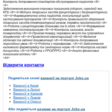
Контроль дотримання стандартів обслуговування пацієнтів.</li>
<li>
Забезпечення виконання планових показників (оборот, середній чек,
KPI).</li><li>Відпуск лікарських засобів (рецептурних і безрецептурних).
</li><li>Фармацевтична опіка пацієнтів, консультації щодо
застосування препаратів.</li><li>Контроль правильності зберігання
лікарських засобів (температурний режим, терміни придатності).</li>
<li>Робота з рецептурними бланками та їх облік.</li><li>Формування
замовлень постачальникам.</li><li>Контроль залишків, аналіз
товарообігу.</li><li>Прийом товару, перевірка якості та супровідних
документів.</li><li>Проведення інвентаризацій.</li><li>Ведення
облікової та звітної документації.</li><li>Контроль дотримання
ліцензійних умов.</li><li>Робота з перевірками .</li><li>Забезпечення
належного фармпорядку та санітарних норм.</li><li>Контроль касової
дисципліни.</li><li>Робота з РРО/ПРРО.</li><li>Аналіз фінансових
показників аптеки.</li>
</ol>
Відкрити контакти
Подивіться схожі
вакансії на порталі Jobs.ua
Вакансії в Києві
Вакансії в Дніпрі
Вакансії в Харкові
Вакансії у Львові
Вакансії в Одессі
Або подивіться
резюме на порталі Jobs.ua