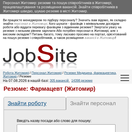
Персонал Житомир: резюме та пошук співробітників в Житомирі,
працевлаштування та розміщення вакансій. Знайти співробітників в
Житомирі швидко, шукаю резюме в місті Житомир.
Ви працюєте менеджером по підбору персоналу? Значить вам відомо, як складно
знайти
персонал в Житомирі
. Кого шукати - фахівців з мінімальним досвідом
роботи або віддати перевагу фахівцям з відмінним резюме? Звертати увагу на
резюме з низьким рівнем зарплати Або потрібен персонал в Житомирі, але з
високим окладом? Питань багато, тому ласкаво просимо на портал, орієнтований
на пошук резюме і співробітників, а також розміщення
вакансії в Житомирі
!
Робота Житомирі
/
Персонал Житомирі
/
Резюме Медицина, фармацевтика,
Житомир
/ Резюме
На 07.08.2026 в нашій базі:
305 вакансій
,
14398 резюме
Резюме: Фармацевт (Житомир)
Знайти роботу
Знайти персонал
Введіть назву посади або слово для пошуку: