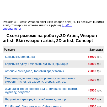
Резюме «3D Artist, Weapon artist, Skin weapon artist, 2D
ID резюме:
1189918
artist, Concept» ви можете знайти в рубриці
IT, WEB
специалисты
Схожі резюме на роботу:3D Artist, Weapon
artist, Skin weapon artist, 2D artist, Concept
Резюме
Зарплата
Керівник виробництва
55000
грн.
Керівник відділу, начальник дільниці, бригадир
50000
грн.
Агроном, Менеджер, Торговий представник
25000
грн.
Оператор відео-нагляду, охоронник, старший зміни
35500
грн.
охорони, інспектор охорони, сторож, вахтер.
Журналіст кореспондент радіо, телебачення, газети,
45500
грн.
журналу, редактор
Ведучий програм радіо телебачення, диктор.
35500
грн.
DJ, Ді-джей, Звукорежисер, Світлорежисер
45500
грн.