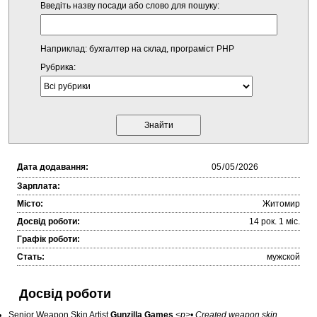
Введіть назву посади або слово для пошуку:
Наприклад: бухгалтер на склад, програміст PHP
Рубрика:
Дата додавання:
Зарплата:
Місто:
Житомир
Досвід роботи:
14 рок. 1 міc.
Графік роботи:
Стать:
мужской
Досвід роботи
Senior Weapon Skin Artist
Gunzilla Games
<p>• Created weapon skin