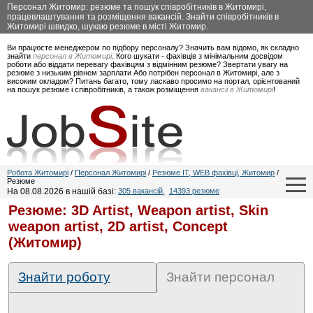
Персонал Житомир: резюме та пошук співробітників в Житомирі,
працевлаштування та розміщення вакансій. Знайти співробітників в
Житомирі швидко, шукаю резюме в місті Житомир.
Ви працюєте менеджером по підбору персоналу? Значить вам відомо, як складно
знайти
персонал в Житомирі
. Кого шукати - фахівців з мінімальним досвідом
роботи або віддати перевагу фахівцям з відмінним резюме? Звертати увагу на
резюме з низьким рівнем зарплати Або потрібен персонал в Житомирі, але з
високим окладом? Питань багато, тому ласкаво просимо на портал, орієнтований
на пошук резюме і співробітників, а також розміщення
вакансії в Житомирі
!
Робота Житомирі
/
Персонал Житомирі
/
Резюме IT, WEB фахівці, Житомир
/
Резюме
На 08.08.2026 в нашій базі:
305 вакансій
,
14393 резюме
Резюме: 3D Artist, Weapon artist, Skin
weapon artist, 2D artist, Concept
(Житомир)
Знайти роботу
Знайти персонал