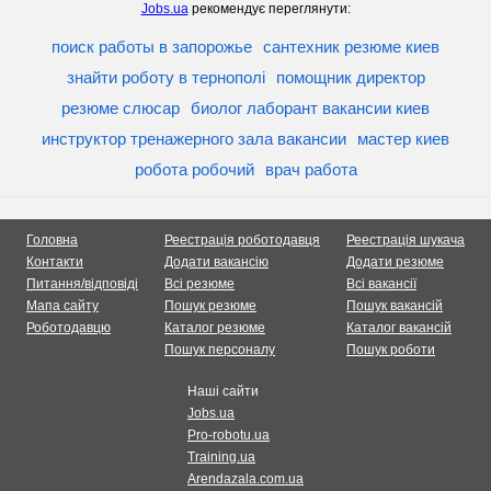
Jobs.ua
рекомендує переглянути:
поиск работы в запорожье
сантехник резюме киев
знайти роботу в тернополі
помощник директор
резюме слюсар
биолог лаборант вакансии киев
инструктор тренажерного зала вакансии
мастер киев
робота робочий
врач работа
Головна
Реестрація роботодавця
Реестрація шукача
Контакти
Додати вакансію
Додати резюме
Питання/відповіді
Всі резюме
Всі вакансії
Мапа сайту
Пошук резюме
Пошук вакансій
Роботодавцю
Каталог резюме
Каталог вакансій
Пошук персоналу
Пошук роботи
Наші сайти
Jobs.ua
Pro-robotu.ua
Training.ua
Arendazala.com.ua