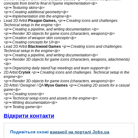
concepts from brief to final in?game implementation</p>
<p>• Texturing skins</p>
<p>• Creating additional geometry</p>
<p>• Implementation into the engine</p>
Lead 2D Artist
Pixagon Games,
<p>• Creating icons and challenges.
Technical setup in the engine.</p>
<p>• Creating a pipeline, and writing documentation.</p>
<p>• Render 3D objects for game icons (characters, weapons)</p>
<p>• Creation of weapon skin concepts</p>
<p>• Creating concepts for UI</p>
Lead 2D Artist
Blackwood Games
<p>• Creating icons and challenges.
Technical setup in the engine</p>
<p>• Creating a pipeline, and writing documentation</p>
<p>• Render 3D objects for game icons (characters, weapons, attachments)
</p>
<p>• Organizing daily stand?up meetings and team support</p>
2D Artist
Crytek
<p>• Creating icons and challenges. Technical setup in the
engine</p>
<p>• Render 3D objects for game icons (characters, weapons)</p>
2D Artist / Designer / QA
Wyse Games
<p>• Creating 2D assets for a casual
game</p>
<p>• Creating icons</p>
<p>• Technical setup icons and assets in the engine</p>
<p>• Writing documentation</p>
<p>• Testing game</p>
Відкрити контакти
Подивіться схожі
вакансії на порталі Jobs.ua