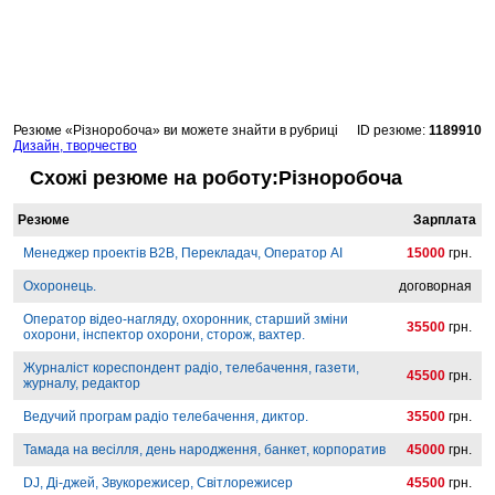
Резюме «Різноробоча» ви можете знайти в рубриці
ID резюме:
1189910
Дизайн, творчество
Схожі резюме на роботу:Різноробоча
Резюме
Зарплата
Менеджер проектів B2B, Перекладач, Оператор AI
15000
грн.
Охоронець.
договорная
Оператор відео-нагляду, охоронник, старший зміни
35500
грн.
охорони, інспектор охорони, сторож, вахтер.
Журналіст кореспондент радіо, телебачення, газети,
45500
грн.
журналу, редактор
Ведучий програм радіо телебачення, диктор.
35500
грн.
Тамада на весілля, день народження, банкет, корпоратив
45000
грн.
DJ, Ді-джей, Звукорежисер, Світлорежисер
45500
грн.