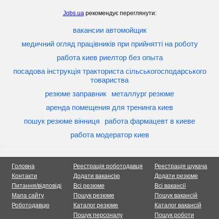
Jobs.ua
рекомендує переглянути:
вакансии автомойщик
медичний огляд працівників при прийнятті на роботу
работа киев риелтор без опыта
посадова інструкція тракториста сільськогосподарського
товариства
резюме заправник
металлург резюме
аренда помещения для тренинга киев
пошук резюме вінниця
работа фармацевт в киеве
работа модератор киев
Головна
Реестрація роботодавця
Реестрація шукача
Контакти
Додати вакансію
Додати резюме
Питання/відповіді
Всі резюме
Всі вакансії
Мапа сайту
Пошук резюме
Пошук вакансій
Роботодавцю
Каталог резюме
Каталог вакансій
Пошук персоналу
Пошук роботи