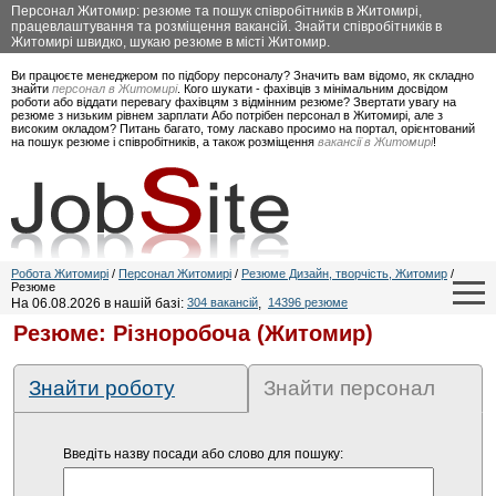
Персонал Житомир: резюме та пошук співробітників в Житомирі,
працевлаштування та розміщення вакансій. Знайти співробітників в
Житомирі швидко, шукаю резюме в місті Житомир.
Ви працюєте менеджером по підбору персоналу? Значить вам відомо, як складно
знайти
персонал в Житомирі
. Кого шукати - фахівців з мінімальним досвідом
роботи або віддати перевагу фахівцям з відмінним резюме? Звертати увагу на
резюме з низьким рівнем зарплати Або потрібен персонал в Житомирі, але з
високим окладом? Питань багато, тому ласкаво просимо на портал, орієнтований
на пошук резюме і співробітників, а також розміщення
вакансії в Житомирі
!
Робота Житомирі
/
Персонал Житомирі
/
Резюме Дизайн, творчість, Житомир
/
Резюме
На 06.08.2026 в нашій базі:
304 вакансій
,
14396 резюме
Резюме: Різноробоча (Житомир)
Знайти роботу
Знайти персонал
Введіть назву посади або слово для пошуку: