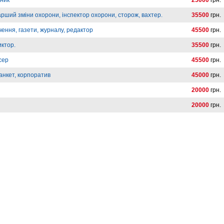
вник
25000
грн.
арший зміни охорони, інспектор охорони, сторож, вахтер.
35500
грн.
ення, газети, журналу, редактор
45500
грн.
иктор.
35500
грн.
сер
45500
грн.
анкет, корпоратив
45000
грн.
20000
грн.
20000
грн.