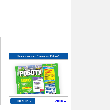
Онлайн журнал - "Пропоную Роботу"
Переглянути
Архів →