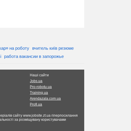
кар¤ на роботу
вчитель київ резюме
і
работа вакансии в запорожье
Наші сайти
Jobs.ua
Pro-robotu.ua
Training.ua
Arendazala.com.ua
Profi.ua
ріалів сайту www.jobsite.zt.ua гіперпосилання
ідальності за розміщувану користувачами