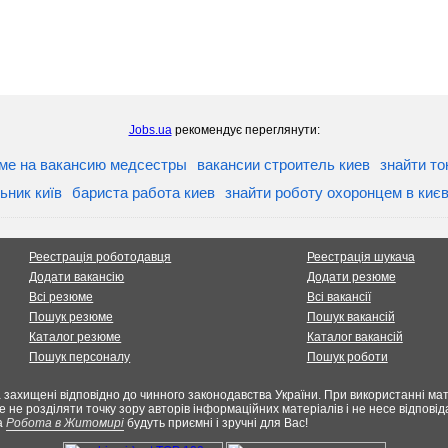
Jobs.ua
рекомендує переглянути:
ме на вакансию медсестры
вакансии строитель киев
знайти то
ьник київ
бариста работа киев
знайти роботу охоронцем в києв
Реестрація роботодавця
Реестрація шукача
Додати вакансію
Додати резюме
Всі резюме
Всі вакансії
Пошук резюме
Пошук вакансій
Каталог резюме
Каталог вакансій
Пошук персоналу
Пошук роботи
 захищені відповідно до чинного законодавства України. При використанні мате
е не розділяти точку зору авторів інформаційних матеріалів і не несе відпов
а
Робота в Житомирі
будуть приємні і зручні для Вас!