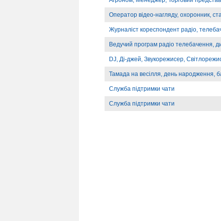
Агроном, Менеджер, Торговий предста
Оператор відео-нагляду, охоронник, ст
Журналіст кореспондент радіо, телебач
Ведучий програм радіо телебачення, д
DJ, Ді-джей, Звукорежисер, Світлорежи
Тамада на весілля, день народження, б
Служба підтримки чати
Служба підтримки чати