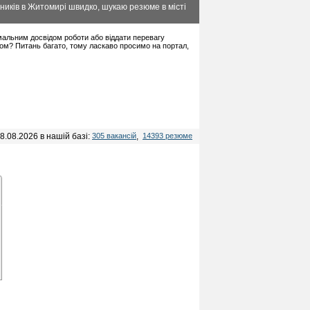
ників в Житомирі швидко, шукаю резюме в місті
німальним досвідом роботи або віддати перевагу
дом? Питань багато, тому ласкаво просимо на портал,
8.08.2026 в нашій базі:
305 вакансій
,
14393 резюме