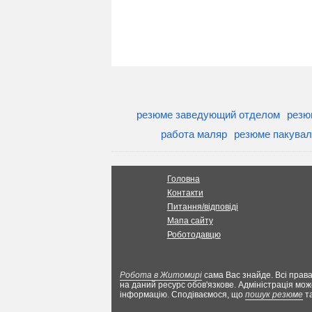
резюме заведующий отделом
резю
работа маляр
резюме пакувал
Головна
Контакти
Питання/відповіді
Мапа сайту
Роботодавцю
Робота в Житомирі
сама Вас знайде. Всі права
на даний ресурс обов'язкове. Адміністрація мож
інформацію. Сподіваємося, що
пошук резюме
т