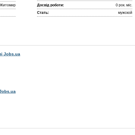
Житомир
Досвід роботи:
0 рок. міc.
Стать:
мужской
лі Jobs.ua
Jobs.ua