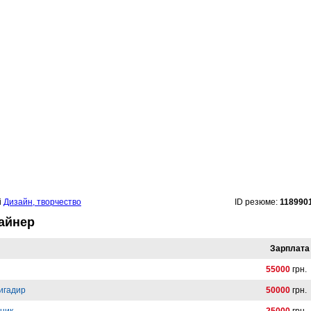
і
Дизайн, творчество
ID резюме:
118990
айнер
Зарплата
55000
грн.
ригадир
50000
грн.