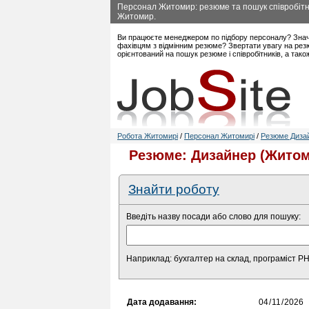
Персонал Житомир: резюме та пошук співробітни
Житомир.
Ви працюєте менеджером по підбору персоналу? Знач
фахівцям з відмінним резюме? Звертати увагу на рез
орієнтований на пошук резюме і співробітників, а так
Робота Житомирі
/
Персонал Житомирі
/
Резюме Дизай
Резюме: Дизайнер (Житом
Знайти роботу
Введіть назву посади або слово для пошуку:
Наприклад: бухгалтер на склад, програміст P
Дата додавання: