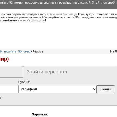
ків в Житомирі, працевлаштування та розміщення вакансій. Знайти співробіт
ить вам відомо, як складно знайти
персонал в Житомирі
. Кого шукати - фахівців з мі
юме з низьким рівнем зарплати Або потрібен персонал в Житомирі, але з високим окла
ож розміщення
вакансії в Житомирі
!
На 0
н, творчість, Житомир
/ Резюме
ир)
Знайти персонал
Рубрика:
HP
Зарплата: