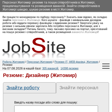
Персонал Житомир: резюме та пошук співробітників в Житомирі,
працевлаштування та розміщення вакансій. Знайти співробітників в
Житомирі швидко, шукаю резюме в місті Житомир.
Ви працюєте менеджером по підбору персоналу? Значить вам відомо, як складно
знайти
персонал в Житомирі
. Кого шукати - фахівців з мінімальним досвідом
роботи або віддати перевагу фахівцям з відмінним резюме? Звертати увагу на
резюме з низьким рівнем зарплати Або потрібен персонал в Житомирі, але з
високим окладом? Питань багато, тому ласкаво просимо на портал, орієнтований
на пошук резюме і співробітників, а також розміщення
вакансії в Житомирі
!
Робота Житомирі
/
Персонал Житомирі
/
Резюме IT, WEB фахівці, Житомир
/
Резюме
На 07.08.2026 в нашій базі:
305 вакансій
,
14398 резюме
Резюме: Дизайнер (Житомир)
Знайти роботу
Знайти персонал
Введіть назву посади або слово для пошуку: