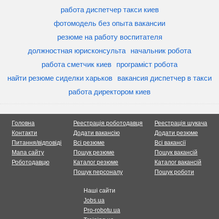
работа диспетчер такси киев
фотомодель без опыта вакансии
резюме на работу воспитателя
должностная юрисконсульта
начальник робота
работа сметчик киев
програміст робота
найти резюме сиделки харьков
вакансия диспетчер в такси
работа директором киев
Головна
Реестрація роботодавця
Реестрація шукача
Контакти
Додати вакансію
Додати резюме
Питання/відповіді
Всі резюме
Всі вакансії
Мапа сайту
Пошук резюме
Пошук вакансій
Роботодавцю
Каталог резюме
Каталог вакансій
Пошук персоналу
Пошук роботи
Наші сайти
Jobs.ua
Pro-robotu.ua