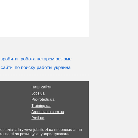
 зробити
робота пекарем резюме
сайты по поиску работы украина
Наші сайти
Jobs.ua
Pro-robotu.ua
Training.ua
Arendazala.com.ua
Profi.ua
ріалів сайту www.jobsite.zt.ua гіперпосилання
ідальності за розміщувану користувачами