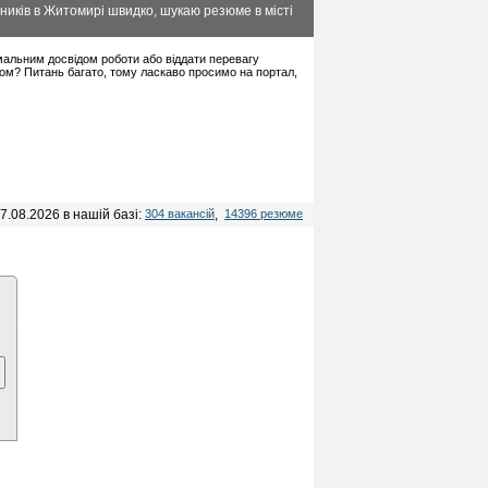
ників в Житомирі швидко, шукаю резюме в місті
німальним досвідом роботи або віддати перевагу
дом? Питань багато, тому ласкаво просимо на портал,
7.08.2026 в нашій базі:
304 вакансій
,
14396 резюме