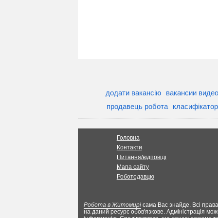
додати вакансію
вакансии виде
продавець робота
класифікатор
Головна
Контакти
Питання/відповіді
Мапа сайту
Роботодавцю
Робота в Житомирі
сама Вас знайде. Всі права
на даний ресурс обов'язкове. Адміністрація мож