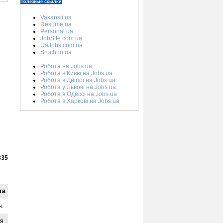
Полезные ссылки
Vakansii.ua
Resume.ua
Personal.ua
JobSite.com.ua
UaJobs.com.ua
Srochno.ua
Робота на Jobs.ua
Робота в Києві на Jobs.ua
Робота в Дніпрі на Jobs.ua
Робота у Львові на Jobs.ua
Робота в Одессі на Jobs.ua
Робота в Харкові на Jobs.ua
835
та
н.
ая