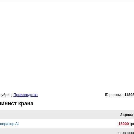
 рубриці
Производство
ID резюме:
1189
шинист крана
Зарпла
ператор AI
15000
гр
договорн