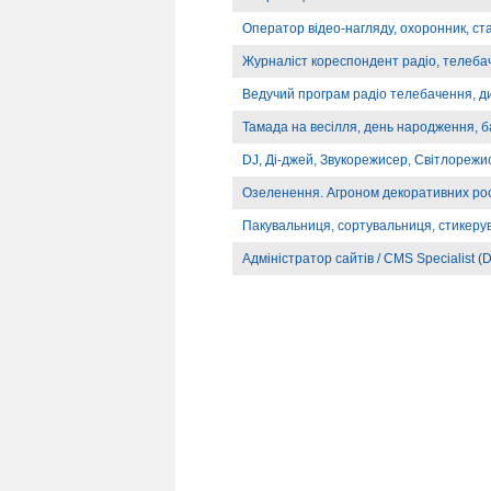
Оператор відео-нагляду, охоронник, ст
Журналіст кореспондент радіо, телебач
Ведучий програм радіо телебачення, д
Тамада на весілля, день народження, б
DJ, Ді-джей, Звукорежисер, Світлорежи
Озеленення. Агроном декоративних ро
Пакувальниця, сортувальниця, стикеру
Адміністратор сайтів / CMS Specialist (D