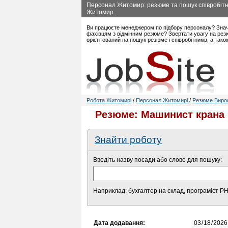
Персонал Житомир: резюме та пошук співробітни
Житомир.
Ви працюєте менеджером по підбору персоналу? Знач
фахівцям з відмінним резюме? Звертати увагу на рез
орієнтований на пошук резюме і співробітників, а так
Робота Житомирі
/
Персонал Житомирі
/
Резюме Виро
Резюме: Машинист крана
Знайти роботу
Введіть назву посади або слово для пошуку:
Наприклад: бухгалтер на склад, програміст P
Дата додавання: