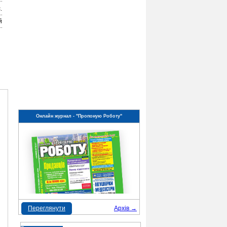
.
й
Онлайн журнал - "Пропоную Роботу"
Переглянути
Архів →