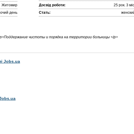
Житомир
Досвід роботи:
25 рок. 3 міc
очий день
Стать:
женски
p>Поддержание чистоты и порядка на территории больницы </p>
лі Jobs.ua
Jobs.ua