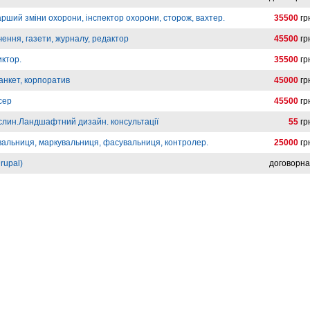
арший зміни охорони, інспектор охорони, сторож, вахтер.
35500
гр
ення, газети, журналу, редактор
45500
гр
иктор.
35500
гр
анкет, корпоратив
45000
гр
сер
45500
гр
слин.Ландшафтний дизайн. консультації
55
гр
вальниця, маркувальниця, фасувальниця, контролер.
25000
гр
rupal)
договорн