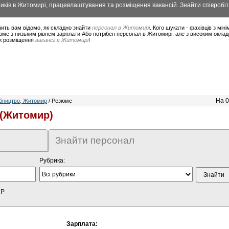
ків в Житомирі, працевлаштування та розміщення вакансій. Знайти співробіт
ить вам відомо, як складно знайти
персонал в Житомирі
. Кого шукати - фахівців з мі
юме з низьким рівнем зарплати Або потрібен персонал в Житомирі, але з високим окла
ож розміщення
вакансії в Житомирі
!
На 0
бництво, Житомир
/ Резюме
 (Житомир)
Знайти персонал
Рубрика:
HP
Зарплата: