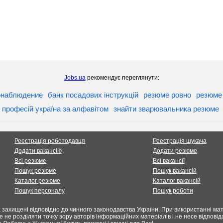
Jobs.ua
рекомендує переглянути:
онаблюдение
банк посадових інструкцій
резюме ровно
резюме
 професій україна за алфавітом
знайти зварювальника резюме
Реестрація роботодавця
Реестрація шукача
Додати вакансію
Додати резюме
Всі резюме
Всі вакансії
Пошук резюме
Пошук вакансій
Каталог резюме
Каталог вакансій
Пошук персоналу
Пошук роботи
 захищені відповідно до чинного законодавства України. При використанні мате
е не розділяти точку зору авторів інформаційних матеріалів і не несе відпов