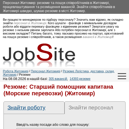
Персонал Житомир: резюме та пошук співробітників в Житомирі,
працевлаштування та розміщення вакансій. Знайти співробітників в
Житомирі швидко, шукаю резюме в місті Житомир.
Ви працюєте менеджером по підбору персоналу? Значить вам відомо, як складно
знайти
персонал в Житомирі
. Кого шукати - фахівців з мінімальним досвідом
роботи або віддати перевагу фахівцям з відмінним резюме? Звертати увагу на
резюме з низьким рівнем зарплати Або потрібен персонал в Житомирі, але з
високим окладом? Питань багато, тому ласкаво просимо на портал, орієнтований
на пошук резюме і співробітників, а також розміщення
вакансії в Житомирі
!
Робота Житомирі
/
Персонал Житомирі
/
Резюме Логістика, доставка, склад,
Житомир
/ Резюме
На 08.08.2026 в нашій базі:
305 вакансій
,
14393 резюме
Резюме: Старший помощник капитана
(Морские перевозки) (Житомир)
Знайти роботу
Знайти персонал
Введіть назву посади або слово для пошуку: