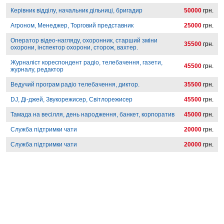
Керівник відділу, начальник дільниці, бригадир
50000
грн.
Агроном, Менеджер, Торговий представник
25000
грн.
Оператор відео-нагляду, охоронник, старший зміни
35500
грн.
охорони, інспектор охорони, сторож, вахтер.
Журналіст кореспондент радіо, телебачення, газети,
45500
грн.
журналу, редактор
Ведучий програм радіо телебачення, диктор.
35500
грн.
DJ, Ді-джей, Звукорежисер, Світлорежисер
45500
грн.
Тамада на весілля, день народження, банкет, корпоратив
45000
грн.
Служба підтримки чати
20000
грн.
Служба підтримки чати
20000
грн.