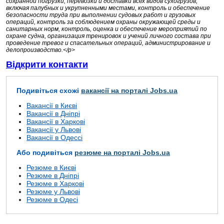
сохранной погрузки, перевозки и доставки всех видов сухогрузов,
включая палубных и укрупненными местами, контроль и обеспечение
безопасности труда при выполнении судовых работ и грузовых
операций, контроль за соблюдением охраны окружающей среды и
санитарных норм, контроль, оценка и обеспечение мероприятий по
охране судна, организация тренировок и учений личного состава при
проведение тревог и спасательных операций, администрирование и
делопроизводство.</p>
Відкрити контакти
Подивіться схожі
вакансії на порталі Jobs.ua
Вакансії в Києві
Вакансії в Дніпрі
Вакансії в Харкові
Вакансії у Львові
Вакансії в Одессі
Або подивіться
резюме на порталі Jobs.ua
Резюме в Києві
Резюме в Дніпрі
Резюме в Харкові
Резюме у Львові
Резюме в Одесі