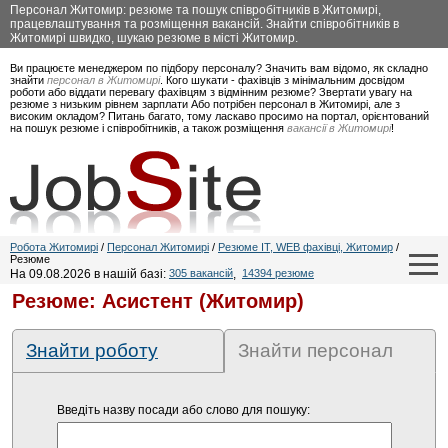
Персонал Житомир: резюме та пошук співробітників в Житомирі,
працевлаштування та розміщення вакансій. Знайти співробітників в
Житомирі швидко, шукаю резюме в місті Житомир.
Ви працюєте менеджером по підбору персоналу? Значить вам відомо, як складно
знайти
персонал в Житомирі
. Кого шукати - фахівців з мінімальним досвідом
роботи або віддати перевагу фахівцям з відмінним резюме? Звертати увагу на
резюме з низьким рівнем зарплати Або потрібен персонал в Житомирі, але з
високим окладом? Питань багато, тому ласкаво просимо на портал, орієнтований
на пошук резюме і співробітників, а також розміщення
вакансії в Житомирі
!
Робота Житомирі
/
Персонал Житомирі
/
Резюме IT, WEB фахівці, Житомир
/
Резюме
На 09.08.2026 в нашій базі:
305 вакансій
,
14394 резюме
Резюме: Асистент (Житомир)
Знайти роботу
Знайти персонал
Введіть назву посади або слово для пошуку: