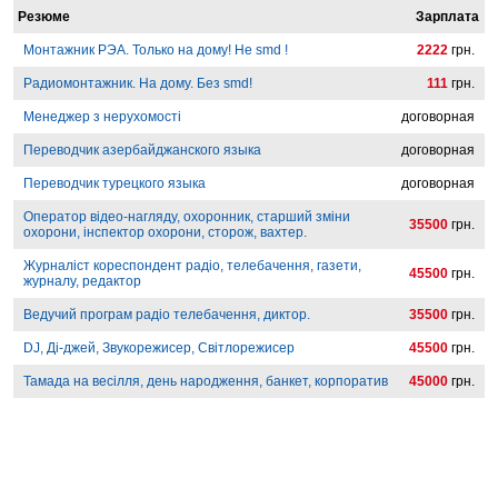
Резюме
Зарплата
Монтажник РЭА. Только на дому! Не smd !
2222
грн.
Радиомонтажник. На дому. Без smd!
111
грн.
Менеджер з нерухомості
договорная
Переводчик азербайджанского языка
договорная
Переводчик турецкого языка
договорная
Оператор відео-нагляду, охоронник, старший зміни
35500
грн.
охорони, інспектор охорони, сторож, вахтер.
Журналіст кореспондент радіо, телебачення, газети,
45500
грн.
журналу, редактор
Ведучий програм радіо телебачення, диктор.
35500
грн.
DJ, Ді-джей, Звукорежисер, Світлорежисер
45500
грн.
Тамада на весілля, день народження, банкет, корпоратив
45000
грн.