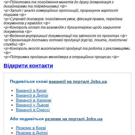
<p>Підготовка та погодження макетів до друку (комунікація з
дизайнерами та підрядниками).</p>
<p>Запит і аналіз комерційних пропозицій, прорахунок вартості
тиражів.</p>
<p>Супровід договорів: погодження умов, фіксація правок, передача
документів у юрвідділ.</p>
<p>Контроль оплат та взаємодія з бухгалтерією щодо закриття
документів.</p>
<p>Ведення внутрішньої документації та звітності по проєктах.</p>
<p>Організація доставки готової продукції (кур’єр, пошта, логістичні
служби).</p>
<p>Контроль якості виготовленої продукції та робота з рекламаціями.
</p>
<p>Підтримка продакшн-менеджера в операційних процесах.</p>
Відкрити контакти
Подивіться схожі
вакансії на порталі Jobs.ua
Вакансії в Києві
Вакансії в Дніпрі
Вакансії в Харкові
Вакансії у Львові
Вакансії в Одессі
Або подивіться
резюме на порталі Jobs.ua
Резюме в Києві
Резюме в Дніпрі