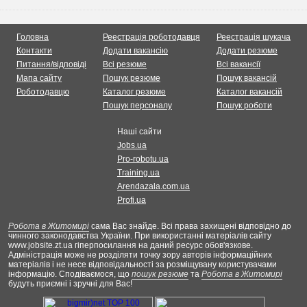
Головна
Реестрація роботодавця
Реестрація шукача
Контакти
Додати вакансію
Додати резюме
Питання/відповіді
Всі резюме
Всі вакансії
Мапа сайту
Пошук резюме
Пошук вакансій
Роботодавцю
Каталог резюме
Каталог вакансій
Пошук персоналу
Пошук роботи
Наші сайти
Jobs.ua
Pro-robotu.ua
Training.ua
Arendazala.com.ua
Profi.ua
Робота в Житомирі
сама Вас знайде. Всі права захищені відповідно до
чинного законодавства України. При використанні матеріалів сайту
www.jobsite.zt.ua гіперпосилання на даний ресурс обов'язкове.
Адміністрація може не розділяти точку зору авторів інформаційних
матеріалів і не несе відповідальності за розміщувану користувачами
інформацію. Сподіваємося, що
пошук резюме
та
Робота в Житомирі
будуть приємні і зручні для Вас!