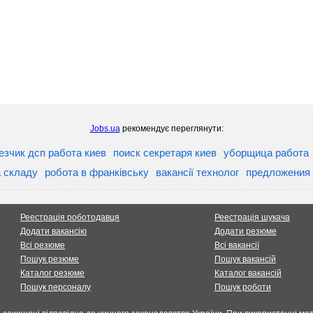
Jobs.ua
рекомендує переглянути:
езчик дсп работа киев
поиск секретаря киев
уборщица работа
а складу
робота в франківську
вакансії технолог
предложения
Реестрація роботодавця
Реестрація шукача
Додати вакансію
Додати резюме
Всі резюме
Всі вакансії
Пошук резюме
Пошук вакансій
Каталог резюме
Каталог вакансій
Пошук персоналу
Пошук роботи