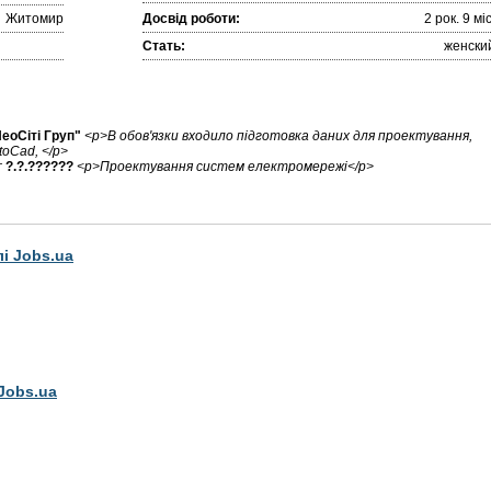
Житомир
Досвід роботи:
2 рок. 9 міc
Стать:
женски
еоСіті Груп"
<p>В обов'язки входило підготовка даних для проектування,
toCad, </p>
г
?.?.??????
<p>Проектування систем електромережі</p>
лі Jobs.ua
Jobs.ua