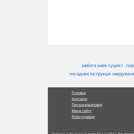
работа киев сушист
пор
посадова інструкція завідувач
Головна
Контакти
Питання/відповіді
Мапа сайту
Роботодавцю