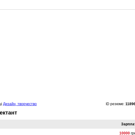
ці
Дизайн, творчество
ID резюме:
1189
ектант
Зарпла
10000
гр