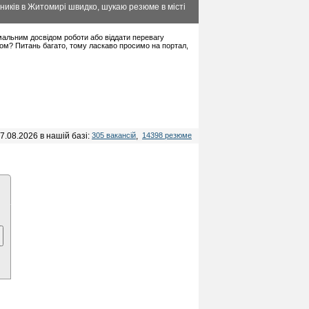
ників в Житомирі швидко, шукаю резюме в місті
німальним досвідом роботи або віддати перевагу
дом? Питань багато, тому ласкаво просимо на портал,
7.08.2026 в нашій базі:
305 вакансій
,
14398 резюме