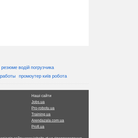
резюме водій погрузчика
 работы
промоутер київ робота
Наші сайти
Jobs.ua
Pro-robotu.ua
Training.ua
Arendazala.com.ua
Profi.ua