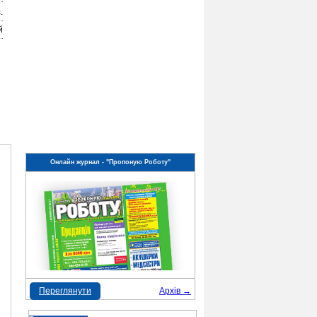
.
й
Онлайн журнал - "Пропоную Роботу"
Переглянути
Архів →