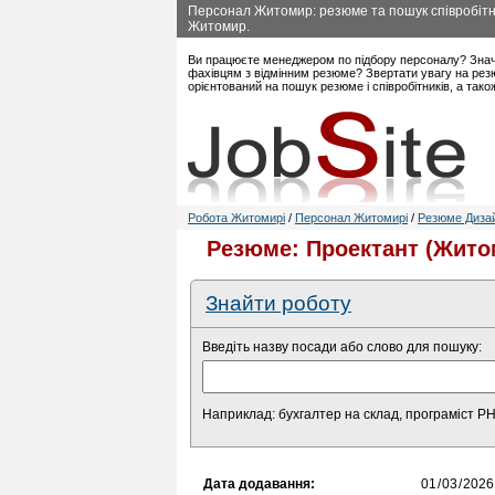
Персонал Житомир: резюме та пошук співробітни
Житомир.
Ви працюєте менеджером по підбору персоналу? Знач
фахівцям з відмінним резюме? Звертати увагу на рез
орієнтований на пошук резюме і співробітників, а так
Робота Житомирі
/
Персонал Житомирі
/
Резюме Дизай
Резюме: Проектант (Жито
Знайти роботу
Введіть назву посади або слово для пошуку:
Наприклад: бухгалтер на склад, програміст P
Дата додавання: