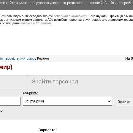
ків в Житомирі, працевлаштування та розміщення вакансій. Знайти співробіт
ить вам відомо, як складно знайти
персонал в Житомирі
. Кого шукати - фахівців з мі
юме з низьким рівнем зарплати Або потрібен персонал в Житомирі, але з високим окла
ож розміщення
вакансії в Житомирі
!
На 0
н, творчість, Житомир
/ Резюме
мир)
Знайти персонал
Рубрика:
HP
Зарплата: