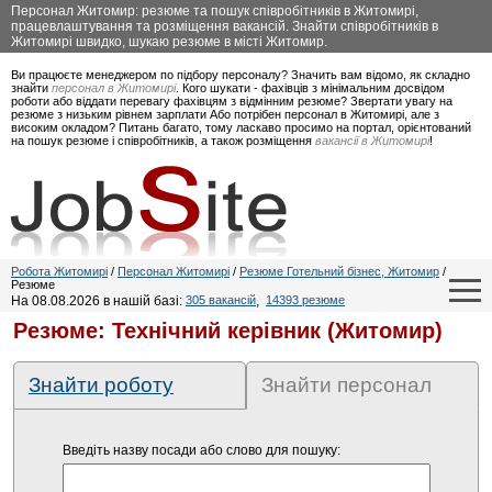
Персонал Житомир: резюме та пошук співробітників в Житомирі,
працевлаштування та розміщення вакансій. Знайти співробітників в
Житомирі швидко, шукаю резюме в місті Житомир.
Ви працюєте менеджером по підбору персоналу? Значить вам відомо, як складно
знайти
персонал в Житомирі
. Кого шукати - фахівців з мінімальним досвідом
роботи або віддати перевагу фахівцям з відмінним резюме? Звертати увагу на
резюме з низьким рівнем зарплати Або потрібен персонал в Житомирі, але з
високим окладом? Питань багато, тому ласкаво просимо на портал, орієнтований
на пошук резюме і співробітників, а також розміщення
вакансії в Житомирі
!
Робота Житомирі
/
Персонал Житомирі
/
Резюме Готельний бізнес, Житомир
/
Резюме
На 08.08.2026 в нашій базі:
305 вакансій
,
14393 резюме
Резюме: Технічний керівник (Житомир)
Знайти роботу
Знайти персонал
Введіть назву посади або слово для пошуку: