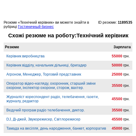
Резюме «Технічний керівник» ви можете знайти в
ID резюме:
1189535
рубриці
Гостиничный бизнес
Схожі резюме на роботу:Технічний керівник
Резюме
Зарплата
Керівник виробництва
55000
грн.
Керівник відділу, начальник дільниці, бригадир
50000
грн.
Агроном, Менеджер, Торговий представник
25000
грн.
Оператор відео-нагляду, охоронник, старший зміни
35500
грн.
охорони, інспектор охорони, сторож, вахтер.
Журналіст кореспондент радіо, телебачення, газети,
45500
грн.
журналу, редактор
Ведучий програм радіо телебачення, диктор.
35500
грн.
DJ, Ді-джей, Звукорежисер, Світлорежисер
45500
грн.
Тамада на весілля, день народження, банкет, корпоратив
45000
грн.