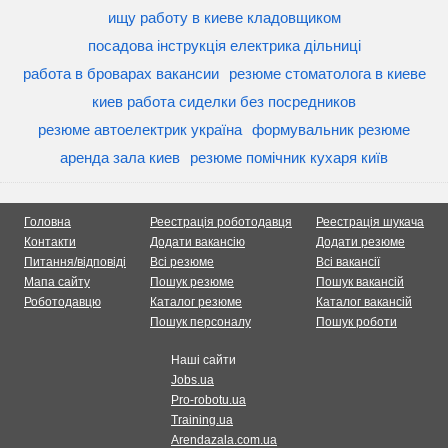
ищу работу в киеве кладовщиком
посадова інструкція електрика дільниці
работа в броварах вакансии
резюме стоматолога в киеве
киев работа сиделки без посредников
резюме автоелектрик україна
формувальник резюме
аренда зала киев
резюме помічник кухаря київ
Головна
Реестрація роботодавця
Реестрація шукача
Контакти
Додати вакансію
Додати резюме
Питання/відповіді
Всі резюме
Всі вакансії
Мапа сайту
Пошук резюме
Пошук вакансій
Роботодавцю
Каталог резюме
Каталог вакансій
Пошук персоналу
Пошук роботи
Наші сайти
Jobs.ua
Pro-robotu.ua
Training.ua
Arendazala.com.ua