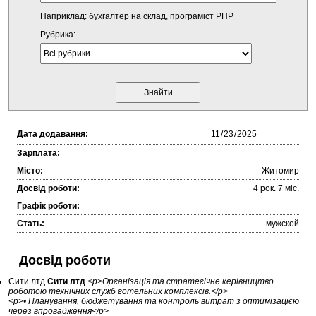
Наприклад: бухгалтер на склад, програміст PHP
Рубрика:
Дата додавання:
Зарплата:
Місто:
Житомир
Досвід роботи:
4 рок. 7 міc.
Графік роботи:
Стать:
мужской
Досвід роботи
Сити лтд
Сити лтд
<p>Організація та стратегічне керівництво
роботою технічних служб готельних комплексів.</p>
<p>• Планування, бюджетування та контроль витрат з оптимізацією
через впровадження</p>