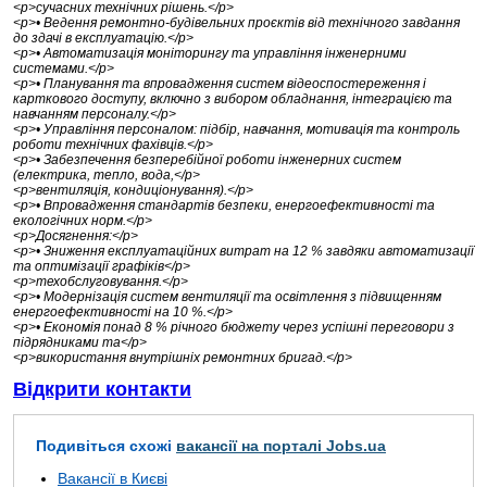
<p>сучасних технічних рішень.</p>
<p>• Ведення ремонтно-будівельних проєктів від технічного завдання
до здачі в експлуатацію.</p>
<p>• Автоматизація моніторингу та управління інженерними
системами.</p>
<p>• Планування та впровадження систем відеоспостереження і
карткового доступу, включно з вибором обладнання, інтеграцією та
навчанням персоналу.</p>
<p>• Управління персоналом: підбір, навчання, мотивація та контроль
роботи технічних фахівців.</p>
<p>• Забезпечення безперебійної роботи інженерних систем
(електрика, тепло, вода,</p>
<p>вентиляція, кондиціонування).</p>
<p>• Впровадження стандартів безпеки, енергоефективності та
екологічних норм.</p>
<p>Досягнення:</p>
<p>• Зниження експлуатаційних витрат на 12 % завдяки автоматизації
та оптимізації графіків</p>
<p>техобслуговування.</p>
<p>• Модернізація систем вентиляції та освітлення з підвищенням
енергоефективності на 10 %.</p>
<p>• Економія понад 8 % річного бюджету через успішні переговори з
підрядниками та</p>
<p>використання внутрішніх ремонтних бригад.</p>
Відкрити контакти
Подивіться схожі
вакансії на порталі Jobs.ua
Вакансії в Києві