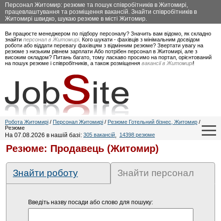
Персонал Житомир: резюме та пошук співробітників в Житомирі,
працевлаштування та розміщення вакансій. Знайти співробітників в
Житомирі швидко, шукаю резюме в місті Житомир.
Ви працюєте менеджером по підбору персоналу? Значить вам відомо, як складно
знайти
персонал в Житомирі
. Кого шукати - фахівців з мінімальним досвідом
роботи або віддати перевагу фахівцям з відмінним резюме? Звертати увагу на
резюме з низьким рівнем зарплати Або потрібен персонал в Житомирі, але з
високим окладом? Питань багато, тому ласкаво просимо на портал, орієнтований
на пошук резюме і співробітників, а також розміщення
вакансії в Житомирі
!
Робота Житомирі
/
Персонал Житомирі
/
Резюме Готельний бізнес, Житомир
/
Резюме
На 07.08.2026 в нашій базі:
305 вакансій
,
14398 резюме
Резюме: Продавець (Житомир)
Знайти роботу
Знайти персонал
Введіть назву посади або слово для пошуку: