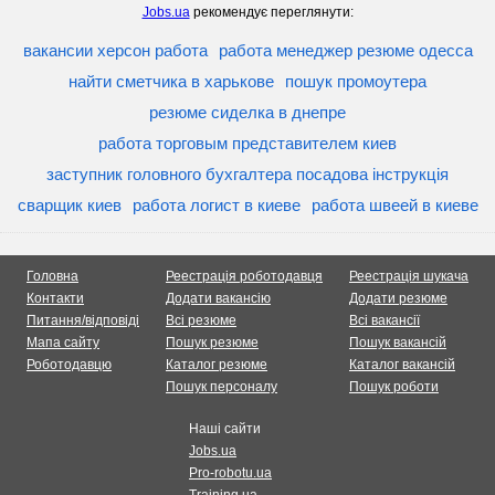
Jobs.ua
рекомендує переглянути:
вакансии херсон работа
работа менеджер резюме одесса
найти сметчика в харькове
пошук промоутера
резюме сиделка в днепре
работа торговым представителем киев
заступник головного бухгалтера посадова інструкція
сварщик киев
работа логист в киеве
работа швеей в киеве
Головна
Реестрація роботодавця
Реестрація шукача
Контакти
Додати вакансію
Додати резюме
Питання/відповіді
Всі резюме
Всі вакансії
Мапа сайту
Пошук резюме
Пошук вакансій
Роботодавцю
Каталог резюме
Каталог вакансій
Пошук персоналу
Пошук роботи
Наші сайти
Jobs.ua
Pro-robotu.ua