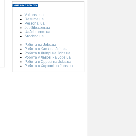
Полезные ссылки
Vakansii.ua
Resume.ua
Personal.ua
JobSite.com.ua
UaJobs.com.ua
Srochno.ua
Робота на Jobs.ua
Робота в Києві на Jobs.ua
Робота в Дніпрі на Jobs.ua
Робота у Львові на Jobs.ua
Робота в Одессі на Jobs.ua
Робота в Харкові на Jobs.ua