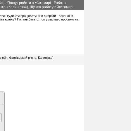
омир. Пошук роботи в Житомирі - Робота
ентр «Калинівка»). Шукаю роботу в Житомирі.
ати і куди йти працювати. Що вибрати - вакансії в
іть країну? Питань багато, тому ласкаво просимо на
обл, Фастівський р-н, с. Калинівка)