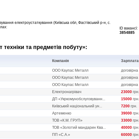
вання електроустаткування (Київська обл, Фастівський р-н, с.
лах:
ID вакансї:
3854885
т техніки та предметів побуту»:
Компанія
Зарплата
ООО Каупас Металл
договірна
ООО Каупас Металл
договірна
ООО Каупас Металл
договірна
Електронагрівач
23000
грн
ДП «Укркомунобслуговуванн...
15000
грн
Київський національний ун...
7200
грн.
Артеменко
39000
грн
ТОВ «К.М. ГРУП»
33000
грн
ТОВ «Золотий мандарин Ква...
40000
грн
ПП «С.А.»
60000
грн