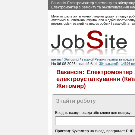
Вакансія Електромонтер з ремонту та обслуговув
Електромонтер з ремонту та обслуговування елек
Мінімум раз в житті кожної людини цікавить пошук роб
Житомирі в невеликих фірмах або ж здійснювати пошук
портал, орієнтований на пошук роботи і вакансій, а 
вакансії Житомирі
/
вакансії Ремонт техніки та предме
На 06.08.2026 в нашій базі:
304 вакансій
,
14396 р
Вакансія: Електромонтер 
електроустаткування (Київ
Житомир)
Знайти роботу
Введіть назву посади або слово для пошуку:
Приклад: бухгалтер на склад, програміст PHP