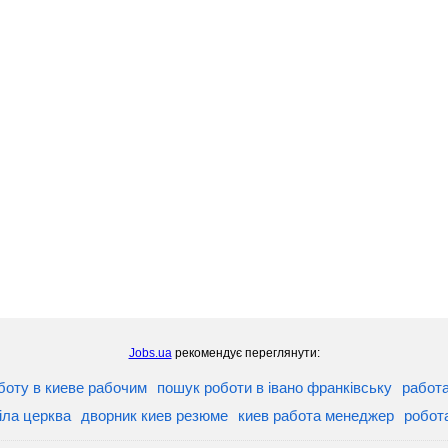
Jobs.ua
рекомендує переглянути:
боту в киеве рабочим
пошук роботи в івано франківську
работа
біла церква
дворник киев резюме
киев работа менеджер
робота