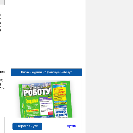
н
а
а
рез
Онлайн журнал - "Пропоную Роботу"
к;
и
li>
Переглянути
Архів →