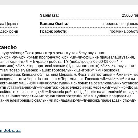
Зарплата:
25000 гр
іла Церква
Бажана Освіта:
середньо-спеціальн
 двох років
Графік роботи:
позмінна робот
кансію
пошуку <strong>Електромонтер з ремонту та обслуговування
 /></p> <p></p> <p>Ми пропонуємо:</p> <ul><li>офіційне працевлаштування,
і лікарняні;</li><li>графік робота: 1/3 (доба/троє) з 09:00-09:00;</li>
астина);</li><li>корпоративні заходи (відпочинок, свята);</li><li>харчування
купівлі товарів у мережі наших торговельних центрів;</li><li>розвозка
прямками: Київська обл.: м. Біла Церква, м. Фастів, автостанція «Рокитне» че
 Троєщина — ст.м.Чернігівська — ст.м.Теремки — с. Глеваха.</li></ul> <p>Чим ви
лектричних машин;</li><li>обслуговування силових та освітлювальних установо
тів устаткування;</li><li>монтаж нових електричних мереж.</li></ul> <p>Що м
сійно-технічна, вища;</li><li>досвід роботи від 2 років на аналогічній посаді;</
li><li>знання теоретичних основ електротехніки;</li><li>уміння працювати з
вання електровимірювальними приладами;</li><li>висока працездатність;</li>
лі Jobs.ua