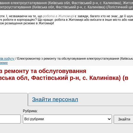
ання електроустаткування (Київська обл, Фастівський р-н, с. Калинівка), Жит
троустаткування (Київська обл, Фастівський р-н, с. Калинівка) (Логістичний ц
оти. І, незважаючи на те, що
робота в Житомирі
є завжди, багато хто не знає, де її шук
 роботи в корпораціях? Що краще: робота в Житомирі або виїхати в інше місто або нав
також розміщення резюме в Житомирі!
тів побуту
/ Електромонтер з ремонту та обслуговування електроустаткування (Київська 
езюме
з ремонту та обслуговування
ська обл, Фастівський р-н, с. Калинівка) (в
Знайти персонал
Рубрика: