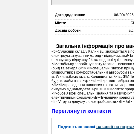
Дата додавання:
Місто:
Б
Досвід роботи:
від
Загальна інформація про ва
<p>Сучасний склад у Калинівці знаходиться в 
електроустаткування</strong> підприємства!<br
оплачувану відпустку 24 календарні дні, оплачуван
<li>стабільну заробітну плату (аванс + основна ч
(обід та вечеря);</li><li>спеціальні знижки при 
співробітників комфортабельним автобусом за на
м. Узин, м.Васильків, с. Калинівка, м. Київ.: ЖМ
будете займатись:</p> <ul><li>ремонт, збірка е
</li><li>проведення планових та поточних ремон
очікуємо від кандидата:</p> <ul><li>освіта: профе
<li>обов’язкові спеціальні знання та навички;</
електричними схемами;</li><li>навички користу
<li>IV група допуску з електробезпеки.</li></ul>
Переглянути контакти
Подивіться схожі
вакансії на порта