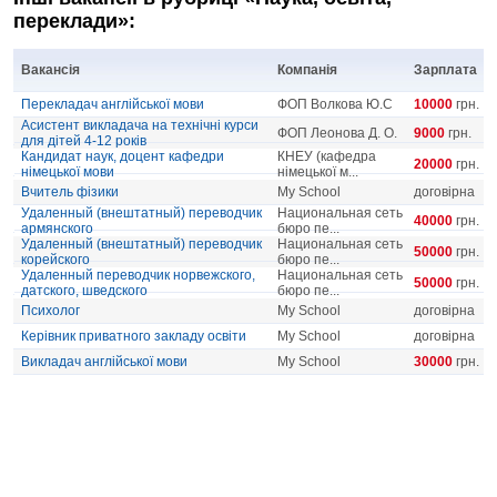
переклади»:
Вакансія
Компанія
Зарплата
Перекладач англійської мови
ФОП Волкова Ю.С
10000
грн.
Асистент викладача на технічні курси
ФОП Леонова Д. О.
9000
грн.
для дітей 4-12 років
Кандидат наук, доцент кафедри
КНЕУ (кафедра
20000
грн.
німецької мови
німецької м...
Вчитель фізики
My School
договірна
Удаленный (внештатный) переводчик
Национальная сеть
40000
грн.
армянского
бюро пе...
Удаленный (внештатный) переводчик
Национальная сеть
50000
грн.
корейского
бюро пе...
Удаленный переводчик норвежского,
Национальная сеть
50000
грн.
датского, шведского
бюро пе...
Психолог
My School
договірна
Керівник приватного закладу освіти
My School
договірна
Викладач англійської мови
My School
30000
грн.