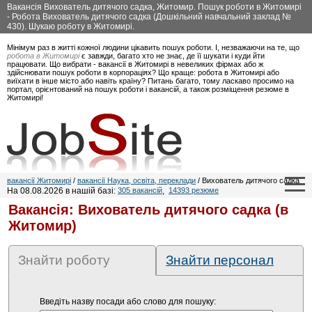
Вакансія Вихователь дитячого садка, Житомир. Пошук роботи в Житомирі
- Робота Вихователь дитячого садка (Дошкільний навчальний заклад №
430). Шукаю роботу в Житомирі.
Мінімум раз в житті кожної людини цікавить пошук роботи. І, незважаючи на те, що
робота в Житомирі
є завжди, багато хто не знає, де її шукати і куди йти
працювати. Що вибрати - вакансії в Житомирі в невеликих фірмах або ж
здійснювати пошук роботи в корпораціях? Що краще: робота в Житомирі або
виїхати в інше місто або навіть країну? Питань багато, тому ласкаво просимо на
портал, орієнтований на пошук роботи і вакансій, а також розміщення резюме в
Житомирі!
вакансії Житомирі
/
вакансії Наука, освіта, переклади
/ Вихователь дитячого садка
На 08.08.2026 в нашій базі:
305 вакансій
,
14393 резюме
Вакансія: Вихователь дитячого садка (в
Житомир)
Знайти роботу
Знайти персонал
Введіть назву посади або слово для пошуку: