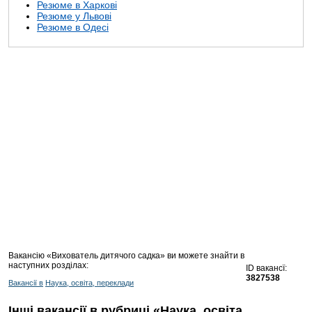
Резюме в Харкові
Резюме у Львові
Резюме в Одесі
Вакансію «Вихователь дитячого садка» ви можете знайти в
наступних розділах:
ID вакансї:
3827538
Вакансії в
Наука, освіта, переклади
Інші вакансії в рубриці «Наука, освіта,