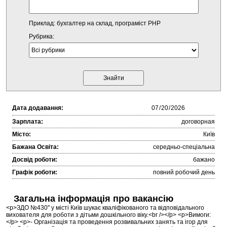
Приклад: бухгалтер на склад, програміст PHP
Рубрика:
Дата додавання:
Зарплата:
договорная
Місто:
Київ
Бажана Освіта:
середньо-спеціальна
Досвід роботи:
бажано
Графік роботи:
повний робочий день
Загальна інформація про вакансію
<p>ЗДО №430" у місті Київ шукає кваліфікованого та відповідального
вихователя для роботи з дітьми дошкільного віку.<br /></p> <p>Вимоги:
</p> <p>- Організація та проведення розвивальних занять та ігор для