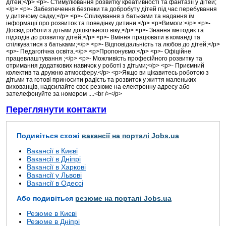
дітей;</p> <p>- Стимулювання розвитку креативності та фантазії у дітей;
</p> <p>- Забезпечення безпеки та добробуту дітей під час перебування
у дитячому садку;</p> <p>- Спілкування з батьками та надання їм
інформації про розвиток та поведінку дитини.</p> <p>Вимоги:</p> <p>-
Досвід роботи з дітьми дошкільного віку;</p> <p>- Знання методик та
підходів до розвитку дітей;</p> <p>- Вміння працювати в команді та
спілкуватися з батьками;</p> <p>- Відповідальність та любов до дітей;</p>
<p>- Педагогічна освіта.</p> <p>Пропонуємо:</p> <p>- Офіційне
працевлаштування ;</p> <p>- Можливість професійного розвитку та
отримання додаткових навичок у роботі з дітьми;</p> <p>- Приємний
колектив та дружню атмосферу.</p> <p>Якщо ви цікавитесь роботою з
дітьми та готові приносити радість та розвиток у життя маленьких
вихованців, надсилайте своє резюме на електронну адресу або
зателефонуйте за номером ....<br /></p>
Переглянути контакти
Подивіться схожі
вакансії на порталі Jobs.ua
Вакансії в Києві
Вакансії в Дніпрі
Вакансії в Харкові
Вакансії у Львові
Вакансії в Одессі
Або подивіться
резюме на порталі Jobs.ua
Резюме в Києві
Резюме в Дніпрі